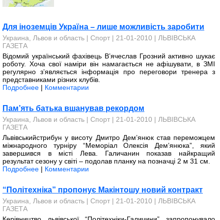
Для іноземців Україна – лише можливість заробити
Украина, Львов и область
|
Спорт
| 21-01-2010 |
ЛЬВІВСЬКА
ГАЗЕТА
Відомий український фахівець В’ячеслав Грозний активно шукає
роботу. Хоча свої наміри він намагається не афішувати, в ЗМІ
регулярно з’являється інформація про переговори тренера з
представниками різних клубів.
Подробнее
|
Комментарии
Пам’ять батька вшанував рекордом
Украина, Львов и область
|
Спорт
| 21-01-2010 |
ЛЬВІВСЬКА
ГАЗЕТА
Львівськийстрибун у висоту Дмитро Дем’янюк став переможцем
міжнародного турніру “Меморіал Олексія Дем’янюка”, який
завершився в місті Лева. Галичанин показав найкращий
результат сезону у світі – подолав планку на позначці 2 м 31 см.
Подробнее
|
Комментарии
“Політехніка” пропонує Макінтошу новий контракт
Украина, Львов и область
|
Спорт
| 21-01-2010 |
ЛЬВІВСЬКА
ГАЗЕТА
Керівництво львівської “По­літехніки-Галичини” запропонувало