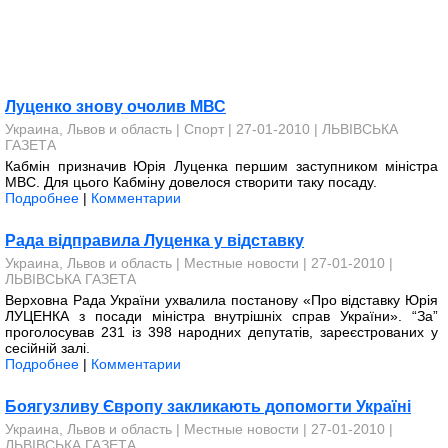
Луценко знову очолив МВС
Украина, Львов и область
|
Спорт
| 27-01-2010 |
ЛЬВІВСЬКА
ГАЗЕТА
Кабмін призначив Юрія Луценка першим заступником міністра
МВС. Для цього Кабміну довелося створити таку посаду.
Подробнее
|
Комментарии
Рада відправила Луценка у відставку
Украина, Львов и область
|
Местные новости
| 27-01-2010 |
ЛЬВІВСЬКА ГАЗЕТА
Верховна Рада України ухвалила постанову «Про відставку Юрія
ЛУЦЕНКА з посади міністра внутрішніх справ України». “За”
проголосував 231 із 398 народних депутатів, зареєстрованих у
сесійній залі.
Подробнее
|
Комментарии
Боягузливу Європу закликають допомогти Україні
Украина, Львов и область
|
Местные новости
| 27-01-2010 |
ЛЬВІВСЬКА ГАЗЕТА