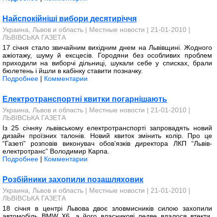
Найспокійніші вибори десятиріччя
Украина, Львов и область
|
Местные новости
| 21-01-2010 |
ЛЬВІВСЬКА ГАЗЕТА
17 січня стало звичайним вихідним днем на Львівщині. Жодного
ажіотажу, шуму й ексцесів. Городяни без особливих проблем
приходили на виборчі дільниці, шукали себе у списках, брали
бюлетень і йшли в кабінку ставити позначку.
Подробнее
|
Комментарии
Електротранспортні квитки погарнішають
Украина, Львов и область
|
Местные новости
| 21-01-2010 |
ЛЬВІВСЬКА ГАЗЕТА
Із 25 січняу львівському електро­транспорті запровадять новий
дизайн проїзних талонів. Новий квиток змінить колір. Про це
“Газеті” розповів виконувач обов’язків директора ЛКП “Львів­
електротранс” Володимир Карпа.
Подробнее
|
Комментарии
Розбійники захопили позашляховик
Украина, Львов и область
|
Местные новости
| 21-01-2010 |
ЛЬВІВСЬКА ГАЗЕТА
18 січня в центрі Львова двоє зловмисників силою захопили
автомобіль BMW X6, а його власникові ледве вдалося втекти.