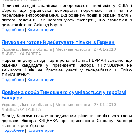
Впливові західні аналітики попереджають політиків у США і
Європі, що українська демократія переживає нині чи не
переломне випробовування. Від розвитку подій в Україні після 7
лютого залежить, як наголошують експерти, що станеться з
демократією на Схід від Карпат.
Подробнее
|
Комментарии
Янукович готовий дебатувати тільки із Герман
Украина, Львов и область
|
Местные новости
| 27-01-2010 |
ЛЬВІВСЬКА ГАЗЕТА
Народний депутат від Партії регіонів Ганна ГЕРМАН заявляє, що
рішення кандидата у президенти Віктора ЯНУКОВИЧА не
змінилося і він не братиме участі у теледебатах з Юлією
ТИМОШЕНКО.
Подробнее
|
Комментарии
Довірена особа Тимошенко сумнівається у героїзмі
Бандери
Украина, Львов и область
|
Местные новости
| 27-01-2010 |
ЛЬВІВСЬКА ГАЗЕТА
Леонід Кравчук вважає передчасним рішення нинішнього глави
держави Віктора ЮЩЕНКА про присвоєння Степану Бандері
звання Героя України.
Подробнее
|
Комментарии