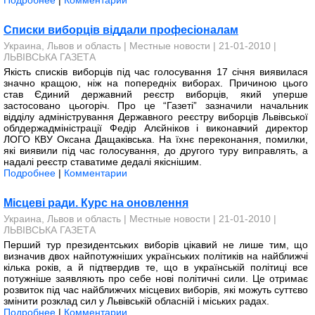
Подробнее
|
Комментарии
Списки виборців віддали професіоналам
Украина, Львов и область
|
Местные новости
| 21-01-2010 |
ЛЬВІВСЬКА ГАЗЕТА
Якість списків виборців під час голосування 17 січня виявилася
значно кращою, ніж на попередніх виборах. Причиною цього
став Єдиний державний реєстр виборців, який уперше
застосовано цьогоріч. Про це “Газеті” за­значили начальник
відділу адміністрування Державного реєстру виборців Львів­ської
облдержадміністрації Федір Алєйніков і виконавчий директор
ЛОГО КВУ Оксана Дащаківська. На їхнє переконання, помилки,
які виявили під час голосування, до другого туру виправлять, а
надалі реєстр ставатиме дедалі якіснішим.
Подробнее
|
Комментарии
Місцеві ради. Курс на оновлення
Украина, Львов и область
|
Местные новости
| 21-01-2010 |
ЛЬВІВСЬКА ГАЗЕТА
Перший тур президентських виборів цікавий не лише тим, що
визначив двох найпотужніших українських політиків на най­ближчі
кілька років, а й підтвердив те, що в українській по­літиці все
потужніше заявляють про себе нові політичні сили. Це отримає
розвиток під час най­ближчих місцевих виборів, які можуть суттєво
змінити роз­клад сил у Львівській обласній і міських радах.
Подробнее
|
Комментарии