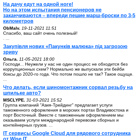
На дачу едут на одной ноге!
Но на этом испытания пенсионеров не
заканчиваются – впереди пешие марш-броски по 3-5
километров
ОbMalv.
19-11-2021 11:51
Спасибо, ваш сайт очень полезный!
. ...
Закупівля нових «Пакунків малюка» під загрозою
зриву
Ольга.
11-05-2021 18:00
Господи... Неужели у нас не один процесс не обходится без
коррупционных схем? Нормально же выпускали эти бейби
боксы до 2020-го года. Что потом пошло не так? Такое ощуще.
...
Что делать, если шиномонтажник сорвал резьбу на
шпильке авто?
MSCLYPE.
31-03-2021 15:52
Группа компаний "Азия-Трейдинг" предлагает услуги
таможенного оформления в морских портах Владивостока и
порт Восточный. Вместе с таможенным оформлением мы
оказываем услуги международной перевозки сборных и
контейнерных грузов. ...
IT сервисы Google Cloud для рядового сотрудника
от Wise IT