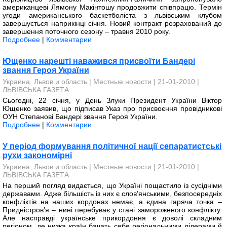
американцеві Лямону Макінтошу продовжити співпрацю. Термін
угоди американського баскетболіста з львівським клубом
завершується наприкінці січня. Новий контракт розрахований до
завершення поточного сезону – травня 2010 року.
Подробнее
|
Комментарии
Ющенко нарешті наважився присвоїти Бандері
звання Героя України
Украина, Львов и область
|
Местные новости
| 21-01-2010 |
ЛЬВІВСЬКА ГАЗЕТА
Сьогодні, 22 січня, у День Злуки Президент України Віктор
Ющенко заявив, що підписав Указ про присвоєння провідникові
ОУН Степанові Бандері звання Героя України.
Подробнее
|
Комментарии
У період формування політичної нації сепаратистські
рухи закономірні
Украина, Львов и область
|
Местные новости
| 21-01-2010 |
ЛЬВІВСЬКА ГАЗЕТА
На перший погляд видається, що Україні пощастило із сусідніми
державами. Адже більшість із них є слов’янськими, безпосередніх
конфліктів на наших кордонах немає, а єдина гаряча точка –
Придністров’я – нині перебуває у стані замороженого конфлікту.
Але насправді україн­ське прикордоння є доволі складним
регіоном, де низка країн бачать себе регіональними лідерами й