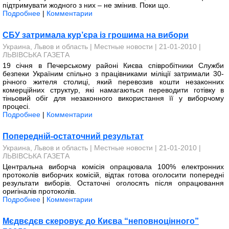
підтримувати жодного з них – не змінив. Поки що.
Подробнее
|
Комментарии
СБУ затримала кур’єра із грошима на вибори
Украина, Львов и область
|
Местные новости
| 21-01-2010 |
ЛЬВІВСЬКА ГАЗЕТА
19 січня в Печер­ському районі Києва співробітники Служби
безпеки Україним спільно з працівниками мілі­ції затримали 30-
річного жителя столиці, який перевозив кошти незаконних
комерційних структур, які намагаються переводити готівку в
тіньовий обіг для незаконного використання її у виборчому
процесі.
Подробнее
|
Комментарии
Попередній-остаточний результат
Украина, Львов и область
|
Местные новости
| 21-01-2010 |
ЛЬВІВСЬКА ГАЗЕТА
Центральна виборча комісія опрацювала 100% електронних
протоколів виборчих комісій, відтак готова оголосити попередні
результати виборів. Остаточні оголосять після опрацювання
оригіналів протоколів.
Подробнее
|
Комментарии
Мєдвєдєв скеровує до Києва “неповноцінного”