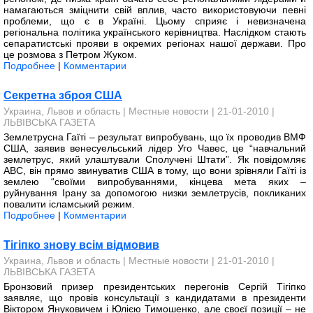
намагаються зміцнити свій вплив, часто використовуючи певні
проблеми, що є в Україні. Цьому сприяє і невизначена
регіональна політика українського керівництва. Наслідком стають
сепаратистські прояви в окремих регіонах нашої держави. Про
це розмова з Петром Жуком.
Подробнее
|
Комментарии
Секретна зброя США
Украина, Львов и область
|
Местные новости
| 21-01-2010 |
ЛЬВІВСЬКА ГАЗЕТА
Землетрусна Гаїті – результат випробувань, що їх проводив ВМФ
США, заявив венесуельський лідер Уго Чавес, це “навчальний
землетрус, який улаштували Сполучені Штати”. Як повідомляє
ABC, він прямо звинуватив США в тому, що вони зрівняли Гаїті із
землею “своїми випробуваннями, кінцева мета яких –
руйнування Ірану за допомогою низки землетрусів, покликаних
повалити ісламський режим.
Подробнее
|
Комментарии
Тігіпко знову всім відмовив
Украина, Львов и область
|
Местные новости
| 21-01-2010 |
ЛЬВІВСЬКА ГАЗЕТА
Бронзовий призер президент­ських перегонів Сергій Тігіпко
заявляє, що провів консультації з кандидатами в президенти
Віктором Януковичем і Юлією Тимошенко, але своєї позиції – не