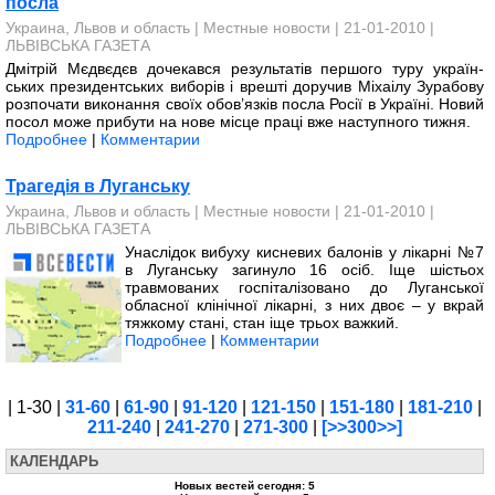
посла
Украина, Львов и область
|
Местные новости
| 21-01-2010 |
ЛЬВІВСЬКА ГАЗЕТА
Дмітрій Мєдвєдєв дочекався результатів першого туру ук­раїн­
ських президентських виборів і врешті доручив Міхаілу Зурабову
розпочати виконання своїх обов’язків посла Росії в Україні. Новий
посол може прибути на нове місце праці вже наступного тижня.
Подробнее
|
Комментарии
Трагедія в Луганську
Украина, Львов и область
|
Местные новости
| 21-01-2010 |
ЛЬВІВСЬКА ГАЗЕТА
Унаслідок вибуху кисневих балонів у лікарні №7
в Луганську загинуло 16 осіб. Іще шістьох
травмованих госпіта­лізовано до Луганської
обласної клінічної лікарні, з них двоє – у вкрай
тяжкому стані, стан іще трьох важкий.
Подробнее
|
Комментарии
| 1-30 |
31-60
|
61-90
|
91-120
|
121-150
|
151-180
|
181-210
|
211-240
|
241-270
|
271-300
|
[>>300>>]
КАЛЕНДАРЬ
Новых вестей сегодня: 5