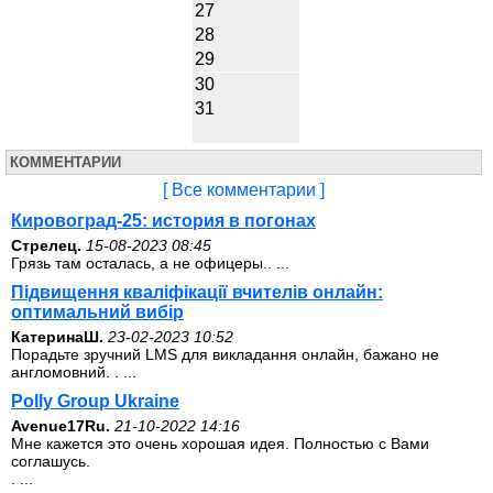
27
28
29
30
31
КОММЕНТАРИИ
[ Все комментарии ]
Кировоград-25: история в погонах
Стрелец.
15-08-2023 08:45
Грязь там осталась, а не офицеры.. ...
Підвищення кваліфікації вчителів онлайн:
оптимальний вибір
КатеринаШ.
23-02-2023 10:52
Порадьте зручний LMS для викладання онлайн, бажано не
англомовний. . ...
Polly Group Ukraine
Avenue17Ru.
21-10-2022 14:16
Мне кажется это очень хорошая идея. Полностью с Вами
соглашусь.
. ...