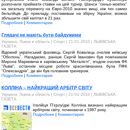
розпочали приймати ставки на цей турнір. Шанси “синьо-жовтих”
на загальну перемогу на Євро-2010 значно вищі, ніж тих самих
бельгійців. До прикладу, поставивши на збірну України, можна
збіль­шити свій капітал в 21 раз.
Подробнее
|
Комментарии
Глядачі не мають бути байдужими
Украина, Львов и область
|
Спорт
| 21-01-2010 |
ЛЬВІВСЬКА
ГАЗЕТА
Відомий український фахівець Сергій Ковалець очолив київ­ську
“Оболонь”. Нагадаємо, раніше Сергій Іванович був помічником
Мирона Маркевича в харківському “Мета­лісті”, згодом очолив ФК
“Львів”, ос­таннім місцем роботи красилівчанина була ПФК
“Олександрія”, де він був головним тренером.
Подробнее
|
Комментарии
КОЛЛІНА – НАЙКРАЩИЙ АРБІТР СВІТУ
Украина, Львов и область
|
Спорт
| 21-01-2010 |
ЛЬВІВСЬКА
ГАЗЕТА
Італійця П’єрлуїджі Колліна визнано найкращим
арбітром світу, починаючи з 1987 року.
Подробнее
|
Комментарии