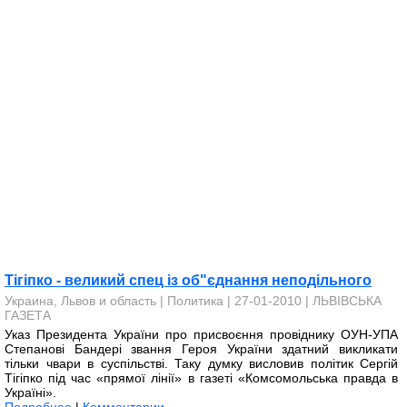
Тігіпко - великий спец із об"єднання неподільного
Украина, Львов и область
|
Политика
| 27-01-2010 |
ЛЬВІВСЬКА
ГАЗЕТА
Указ Президента України про присвоєння провіднику ОУН-УПА
Степанові Бандері звання Героя України здатний викликати
тільки чвари в суспільстві. Таку думку висловив політик Сергій
Тігіпко під час «прямої лінії» в газеті «Комсомольська правда в
Україні».