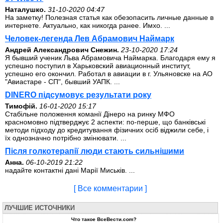
Наталушко.
31-10-2020 04:47
На заметку! Полезная статья как обезопасить личные данные в
интернете. Актуально, как никогда ранее. Имхо. ...
Человек-легенда Лев Абрамович Наймарк
Андрей Александрович Снежин.
23-10-2020 17:24
Я бывший ученик Льва Абрамовича Наймарка. Благодаря ему я
успешно поступил в Харьковский авиационный институт,
успешно его окончил. Работал в авиации в г. Ульяновске на АО
"Авиастаре - СП", бывший УАПК. ...
DINERO підсумовує результати року
Тимофій.
16-01-2020 15:17
Стабільне положення команії Дінеро на ринку МФО
красномовно підтверджує 2 аспекти: по-перше, що банківські
методи підходу до кредитування фізичних осіб віджили себе, і
їх однозначно потрібно змінювати. ...
Після голкотерапії люди стають сильнішими
Анна.
06-10-2019 21:22
надайте контактні дані Марії Миськів. ...
[ Все комментарии ]
ЛУЧШИЕ ИСТОЧНИКИ
Что такое ВсеВести.com?