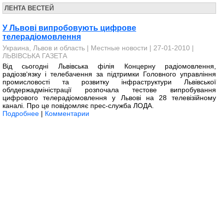
ЛЕНТА ВЕСТЕЙ
У Львові випробовують цифрове
телерадіомовлення
Украина, Львов и область
|
Местные новости
| 27-01-2010 |
ЛЬВІВСЬКА ГАЗЕТА
Від сьогодні Львівська філія Концерну радіомовлення,
радіозв‘язку і телебачення за підтримки Головного управління
промисловості та розвитку інфраструктури Львівської
облдержадміністрації розпочала тестове випробування
цифрового телерадіомовлення у Львові на 28 телевізійному
каналі. Про це повідомляє прес-служба ЛОДА.
Подробнее
|
Комментарии