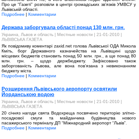
Про це “Газеті” розповіли в центрі громадських зв’язків УМВСУ у
Львівській області.
Подробнее
|
Комментарии
Держава заборгувала області понад 130 млн. грн.
Украина, Львов и область
|
Местные новости
| 21-01-2010 |
ЛЬВІВСЬКА ГАЗЕТА
Як повідомиву коментарі zaxid.net голова Львів­­ської ОДА Микола
Кміть, борг Державного казначейства на Львівщині щодо
місцевих бюджетів становить понад 50 млн. грн., а ще понад 80
млн. грн. – щодо держбюджету. Зафіксовано також
заборгованість Львова, але вона пов’язана з невиконанням
бюджету міста.
Подробнее
|
Комментарии
Розширення Львівського аеропорту освятили
Йорданською водою
Украина, Львов и область
|
Местные новости
| 21-01-2010 |
ЛЬВІВСЬКА ГАЗЕТА
20 січняз нагоди свята Водохреща посвячено територію злітно-
посадкової смуги та майданчика будівництва нового
пасажирського терміналу ДП “Міжнародний аеропорт “Львів”.
Подробнее
|
Комментарии