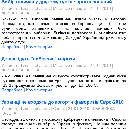
Вибір галичан у другому турі не прогнозований
Украина, Львов и область
|
Местные новости
| 21-01-2010 |
ЛЬВІВСЬКА ГАЗЕТА
Близько 75% виборців Львів­­щини взяли участь у виборах
Президента, такою самою є явка на Тернопільщині. Львів’яни
були менш активними, і на дільниці прийшли 65%
зареєстрованих виборців. Львівські політологи й аналітики вже
роблять прогнози, кого мешканці Західної України підтримають у
другому турі.
Подробнее
|
Комментарии
До нас ідуть “сибірські” морози
Украина, Львов и область
|
Местные новости
| 21-01-2010 |
ЛЬВІВСЬКА ГАЗЕТА
23-25 січня на Львівщині очікують короткотривале, однак дуже
суттєве зниження температури – уночі може похолоднішати до
-23-25 градусів за Цельсієм, удень – до -10 -150 С.
Подробнее
|
Комментарии
Українці не входять до когорти фаворитів Євро-2010
Украина, Львов и область
|
Спорт
| 21-01-2010 |
ЛЬВІВСЬКА
ГАЗЕТА
Сьогодні, 21 січня, в угорському Дебрецені на чемпіонаті Європи
стартує національна збірна України з футзалу. Нашим першим
суперником стане команда Бельгії. Напередодні букмекери