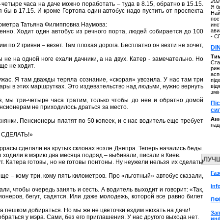
202
-четыре часа на даче можно поработать – туда в 8.15, обратно в 15.15.
Я б
я бы в 17.15. И кроме Гортопа один автобус надо пустить от проспекта
Най
пос
етра Татьяна Филипповна Наумова:
инс
ави
бенно. Ходит один автобус из речного порта, людей собирается до 100
- С
м по 2 гривни – везет. Там плохая дорога. Бесплатно он везти не хочет,
DI
Ти
ы не на одной ноге ехали дачники, а на двух. Катер - замечательно. Но
Ста
ще не ходит.
рин
асп
ужас. Я там дважды теряла сознание, «скорая» увозила. У нас там три
під
ары в этих маршрутках. Это издевательство над людьми, нужно вернуть
від
змі
, мы три-четыре часа тратим, только чтобы до нее и обратно домой
Пі
нсионерам не приходилось драться за место.
си
Анн
нянки. Пенсионеры платят по 50 копеек, и с нас водитель еще требует
над
 СДЕЛАТЬ!»
ррасы сделали на крутых склонах возле Днепра. Теперь начались беды.
 ходили в мэрию два месяца подряд – выбивали, писали в Киев.
ЛУЧ
ут. Катера готовы, но не готовы понтоны. Ну неужели нельзя их сделать!
Газ
еще – кому три, кому пять километров. Про «льготный» автобус сказали,
inf
ли, чтобы очередь занять и сесть. А водитель выходит и говорит: «Так,
ионеров, бегут, садятся. Или даже молодежь, которой все равно билет
ПФ
ра пешком добираться. Но мы же не цветочки ездим нюхать на дачи!
За
обраться у мэра. Сами, без его приглашения. У нас другого выхода нет.
ин