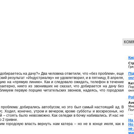
КОМ
Кир
Стр
Гря
 добираетесь на дачу?» Два человека ответили, что «без проблем», еще
Під
ческий результат «Индустриалку» не удовлетворил, и в пятницу, 8 апреля,
он
кцию на «прямую линию». Как и следовало ожидать, телефон в течение
Ка
рактерно, никто из звонивших не сказал, что добирается на дачу без
Пор
бликуем первую порцию читательских звонков, надеясь, что городская
онл
Pol
Av
Мне
 проблема: добирались автобусом, но это был самый настоящий ад. В
Пол
с. Ходил, конечно, утром и вечером, кроме субботы и воскресенья, но
. ...
ай – стоять было невозможно. Как селедки в бочку набивались. И нас не
 2 гривни.
На 
м городскую власть вернуть нам катера – но не в конце июля, как в
Но
не
ма