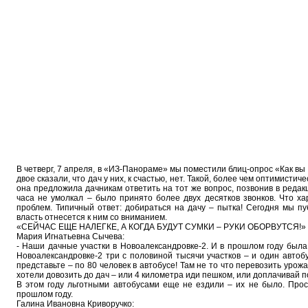
В четверг, 7 апреля, в «ИЗ-Панораме» мы поместили блиц-опрос «Как вы
двое сказали, что дач у них, к счастью, нет. Такой, более чем оптимисти
она предложила дачникам ответить на тот же вопрос, позвонив в реда
часа не умолкал – было принято более двух десятков звонков. Что ха
проблем. Типичный ответ: добираться на дачу – пытка! Сегодня мы пу
власть отнесется к ним со вниманием.
«СЕЙЧАС ЕЩЕ НАЛЕГКЕ, А КОГДА БУДУТ СУМКИ – РУКИ ОБОРВУТСЯ!»
Мария Игнатьевна Сычева:
- Наши дачные участки в Новоалександровке-2. И в прошлом году была
Новоалександровке-2 три с половиной тысячи участков – и один автобу
представьте – по 80 человек в автобусе! Там не то что перевозить урож
хотели довозить до дач – или 4 километра иди пешком, или доплачивай по
В этом году льготными автобусами еще не ездили – их не было. Проси
прошлом году.
Галина Ивановна Криворучко: