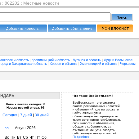
 : 862202 : Местные новости
анковск и область
|
Кропивницкий и область
|
Луганск и область
|
Луцк и Волынская
город и Закарпатская область
|
Херсон и область
|
Хмельницкий и область
|
Черкассы
ЕНДАРЬ
Что такое ВсеВести.com?
ВсеВести.com - это система
Новых вестей сегодня: 8
поиска региональных новостей
Новых вестей вчера: 93
и объявлений, где вы сможете
найти ежеминутно
Сегодня
|
7 дней
|
30 дней
обновляемую информацию из
тысяч источников, опубликовать
свои новости и объявления,
обсудить события или, за
<<
Август 2026
считанные минуты, создать
собственную ленту новостей.
Подробнее...
Вс
Пн
Вт
Ср
Чт
Пт
Сб