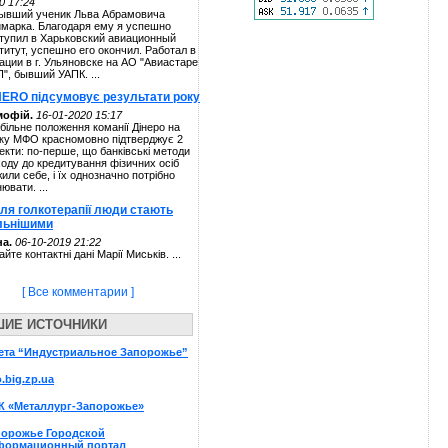
0 17:24
ывший ученик Льва Абрамовича
марка. Благодаря ему я успешно
тупил в Харьковский авиационный
титут, успешно его окончил. Работал в
ации в г. Ульяновске на АО "Авиастаре
П", бывший УАПК. ...
NERO підсумовує результати року
мофій.
16-01-2020 15:17
більне положення команії Дінеро на
ку МФО красномовно підтверджує 2
екти: по-перше, що банківські методи
ходу до кредитування фізичних осіб
жили себе, і їх однозначно потрібно
нювати. ...
сля голкотерапії люди стають
льнішими
а.
06-10-2019 21:22
айте контактні дані Марії Миськів. ...
[ Все комментарии ]
ШИЕ ИСТОЧНИКИ
ета “Индустриальное Запорожье”
o.big.zp.ua
К «Металлург-Запорожье»
порожье Городской
формационный портал