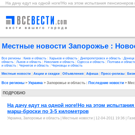
На дачу едут на одной ноге!Но на этом испытания пенсионеров
Местные новости Запорожье : Новос
Все регионы
|
Киев и область
|
Харьков и область
|
Днепропетровск и область
|
Донецк
область
|
Львов и область
|
Николаев и область
|
Одесса и область
|
Полтава и облас
и область
|
Чернигов и область
|
Черновцы и область
Местные новости
|
Акции и скидки
|
Объявления
|
Афиша
|
Пресс-релизы
|
Бизн
Все регионы
>
Украина
> Запорожье и область :
Последние новости
> Мес
ПОДРОБНО
На дачу едут на одной ноге!Но на этом испытани
марш-броски по 3-5 километров
Украина, Запорожье и область
|
Местные новости
| 12-04-2011 19:36 |
Газ