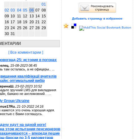
01
02
03
04
05
06
07
08
09
10
11
12
13
14
15
Добавить страницу в избранное
16
17
18
19
20
21
22
23
24
25
26
27
28
29
30
31
МЕНТАРИИ
[ Все комментарии ]
овоград-25: история в погонах
елец.
15-08-2023 08:45
зь там осталась, а не офицеры.. ...
вищення кваліфікації вчителів
лайн: оптимальний вибір
теринаШ.
23-02-2023 10:52
адьте зручний LMS для викладання
айн, бажано не англомовний. . ...
ly Group Ukraine
enue17Ru.
21-10-2022 14:16
 кажется это очень хорошая идея.
ностью с Вами соглашусь.
дачу едут на одной ноге!
 на этом испытания пенсионеров
 заканчиваются – впереди пешие
рш-броски по 3-5 километров