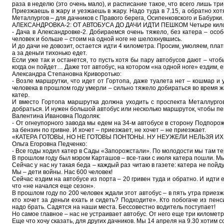
раза в неделю (это очень мало), и расписание такое, что всего лишь три
Приезжаешь в жару и уезжаешь в жару. Надо туда в 7.15, а обратно хот
Металлургов – для дачников с Правого берега, Осипенковского и Бабурки.
АЛЕКСАНДРОВКА-2: ОТ АВТОБУСА ДО ДАЧИ ИДТИ ПЕШКОМ Четыре килом
- Дача в Александровке-2. Добираемся очень тяжело, без катера – осо
человек и больше – стоим на одной ноге не шелохнувшись.
И до дачи не довозит, остается идти 4 километра. Просим, умоляем, плати
а за деньги тихонько едет.
Если уже так и останется, то пусть хотя бы пару автобусов дают – чтоб
когда он пойдет… Даже тот автобус, на котором «на одной ноге» ездим, е
Александра Степановна Криворотько:
- Возле маршрутки, что идет от Гортопа, даже туалета нет – кошмар и 
человека в прошлом году умерли – сильно тяжело добираться во время ж
катер.
И вместо Гортопа маршрутка должна уходить с проспекта Металлургов
добраться. И нужен большой автобус или несколько маршруток, чтобы пе
Валентина Ивановна Подоляк:
- От огнеупорного завода мы едем на 34-м автобусе в сторону Подпорож
за бензин по гривне. И хочет – приезжает, не хочет – не приезжает.
«КАТЕРА ГОТОВЫ, НО НЕ ГОТОВЫ ПОНТОНЫ. НУ НЕУЖЕЛИ НЕЛЬЗЯ ИХ
Ольга Егоровна Педченко:
- Все годы ходил катер в Сады «Запорожстали». По молодости мы там те
В прошлом году был мэром Карташов – все-таки с июля катера пошли. Мы
Сейчас у нас ну такая беда – каждый раз читаю в газете: катера не пойд
Мы – дети войны. Нас 600 человек!
Сейчас ездим на автобусе из порта – 20 гривен туда и обратно. И идти 
что «не начался еще сезон».
В прошлом году по 200 человек ждали этот автобус – в пять утра приезжа
кто хочет за деньги ехать и сидеть? Подходите». Кто побогаче из пенс
надо брать. Садятся на наши места. Бессовестно водитель поступает!
Но самое главное – нас не устраивает автобус. От него еще три километ
Еще что хочу сказать, для других дачников. Мы 14 апреля на 9.30 хотим с