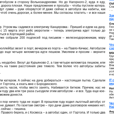
тобусом в сторону Вольноандреевки. Но до Нагорного-2, куда я еду,
ОbM
м дорога плохая. Наше предложение и просьба – чтобы пустили катера.
Спа
ут сумки – руки оборвутся! И даже сейчас в автобусе мы набиты, как
. ...
, чтоб очень дорогая, а более-менее. Мы согласны платить – и все наши
За
під
Оль
р. Утром мы садимся в электричку Канцеровка - Пришиб и едем на дачу.
Гос
не 
с 15 марта этот рейс укоротили – теперь электричка идет только до
Нор
ться в Хортицкий район.
до 
уже собрали 200 подписей под письмом – железнодорожникам, мэру
Так
Чт
роллейбус везет в порт, вечером из порта – на Павло-Кичкас. Автобусом
со
надо еще четыре километра идти пешком. Умоляем и просим – верните
MS
Гру
пре
офо
ь неудобно. Везут до Курьяново-2, а там четыре километра пешком, или
Вла
ть на такие расстояния уже тяжело. Тем более что автобусы забиты
там
усл
»
и к
IT 
ли катером. А сейчас на дачу добираться – настоящая пытка. Сделали
ряд
т Гортопа, а ехать мне с Бородинского.
шесть часов, чтобы место занять. Набивается битком. Причем, нас не
Нат
году два или три раза съездили этим автобусом – и все. Туда еще кое-
На 
е можем донести.
обе
Акт
х пор ничего туда не ходит. В прошлом году ходил льготный автобус от
Че
 не думает. По газетам смотрю – про дачи даже разговоров никаких нет.
На
 сейчас – тишина.
Ан
 Правого берега, и с Космоса – а автобус один, от Гортопа. И только два