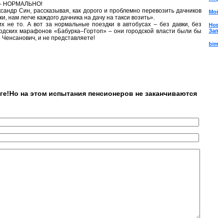
 – НОРМАЛЬНО!
сандр Син, рассказывая, как дорого и проблемно перевозить дачников
Моё
и, нам легче каждого дачника на дачу на такси возить».
х не то. А вот за нормальные поездки в автобусах – без давки, без
Нов
родских марафонов «Бабурка–Гортоп» – они городской власти были бы
За
р Ченсанович, и не представляете!
bim
оге!Но на этом испытания пенсионеров не заканчиваются