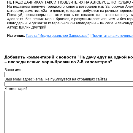
НЕ НАДО ДАЧНИКАМ ТАКСИ. ПОВЕЗИТЕ ИХ НА АВТОБУСЕ, НО ТОЛЬКО
На недавнем пленуме городского совета ветеранов мэр Запорожья Алек
катерами, заметил: «За те деньги, которые требуются на речные перевозк
Пожалуй, пенсионеры на такси ехать не согласятся – воспитание у ни
«доплат», без пеших марш-бросков, с разумным расписанием и без го
благодарны. А уж как за катера были бы благодарны – вы себе, Александ
Автор: Шилин Дмитрий
Источник:
Газета “Индустриальное Запорожье”
|
Прочитать на источнике
Добавить комментарий к новости "На дачу едут на одной н
– впереди пешие марш-броски по 3-5 километров"
Ваше имя:
Ваш email адрес: (email не публикуется на страницах сайта)
Комментарий: