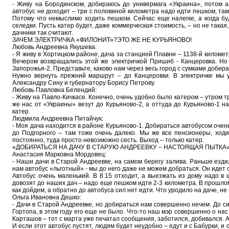
- Живу на Бородинском, добираюсь до универмага «Украина», потом ав
автобус не доходит – три с половиной километра надо идти пешком, та
Потому что немыслимо ходить пешком. Сейчас еще налегке, а когда буд
селедки. Пусть катер будет, даже коммерческая стоимость, – но не такая
дачники так считают.
ЗАЧЕМ ЭЛЕКТРИЧКА «ФИЛОНИТ»?ЭТО ЖЕ НЕ КУРЬЯНОВО!
Любовь Андреевна Якушева:
- Я живу в Хортицком районе, дача за станцией Плавни – 1138-й километ
Вечером возвращались этой же электричкой Пришиб - Канцеровка. Но 
Запорожья-2. Представьте, каково нам через весь город с сумками добира
Нужно вернуть прежний маршрут – до Канцеровки. В электричке мы 
Александру Сину и губернатору Борису Петрову.
Любовь Павловна Белендий:
- Живу на Павло-Кичкасе. Конечно, очень удобно было катером – утром т
же нас от «Украины» везут до Курьяново-2, а оттуда до Курьяново-1 
катер.
Людмила Андреевна Питайчук:
- Моя дача находится в районе Курьяново-1. Добираться автобусом очен
до Подгорного – там тоже очень далеко. Мы же все пенсионеры, ходи
постоянно, туда просто невозможно сесть. Выход – только катер.
«ДОБИРАТЬСЯ НА ДАЧУ В СТАРУЮ АНДРЕЕВКУ – НАСТОЯЩАЯ ПЫТКА
Анастасия Марковна Мордовец:
- Наши дачи в Старой Андреевке, на самом берегу залива. Раньше езди
нам автобус «льготный» - мы до него даже не можем добраться. Он идет о
Автобус очень маленький. В 8.15 отходит, а выезжать из дому надо в 
довозят до наших дач – надо еще пешком идти 2-3 километра. В прошлом 
как дойдем, а обратно до автобуса сил нет идти. Что уродило на даче, н
Ольга Ивановна Дешко:
- Дачи в Старой Андреевке, но добираться нам совершенно нечем. До си
Гортопа, в этом году его еще не было. Что-то наш мэр совершенно о нас
Карташов – тот с марта уже печатал сообщения, заботился, добивался. А
И если этот автобус пустят, людям будет неудобно – едут и с Бабурки, и с