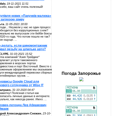
alv.
19-11-2021 11:51
сибо, ваш сайт очень полезный!
купівля нових «Пакунків малюка»
 загрозою зриву
га.
11-05-2021 18:00
поди... Неужели у нас не один процесс
обходится без коррупционных схем?
мально же выпускали эти бейби боксы
2020-го года. Что потом пошло не так?
ое ощуще. ...
о делать, если шиномонтажник
рвал резьбу на шпильке авто?
CLYPE.
31-03-2021 15:52
ппа компаний "Азия-Трейдинг"
длагает услуги таможенного
рмления в морских портах
дивостока и порт Восточный. Вместе с
оженным оформлением мы оказываем
уги международной перевозки сборных
Погода
Запорожье
онтейнерных грузов. ...
сервисы Google Cloud для
ового сотрудника от Wise IT
алушко.
31-10-2020 04:47
заметку! Полезная статья как
зопасить личные данные в интернете.
уально, как никогда ранее. Имхо. ...
ловек-легенда Лев Абрамович
ймарк
дрей Александрович Снежин.
23-10-