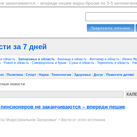
 не заканчиваются – впереди пешие марш-броски по 3-5 километров
ти за 7 дней
 и область
|
Запорожье и область
|
Винница и область
|
Житомир и область
|
Ивано Фр
ть
|
Ровно и область
|
Симферополь и Крым
|
Сумы и область
|
Тернополь и область
|
Уж
ес
|
Политика
|
Спорт
|
Наука
|
Технологии
|
Здоровье
|
Досуг
|
Помогите детям!
тные новости
КАЛ
я пенсионеров не заканчиваются – впереди пешие
ета “Индустриальное Запорожье”
>
Вести от этого источника