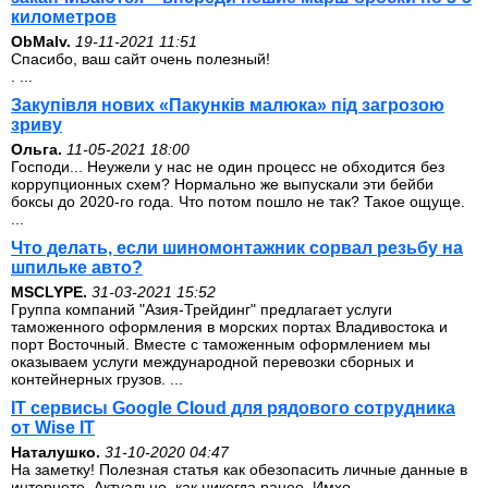
километров
ОbMalv.
19-11-2021 11:51
Спасибо, ваш сайт очень полезный!
. ...
Закупівля нових «Пакунків малюка» під загрозою
зриву
Ольга.
11-05-2021 18:00
Господи... Неужели у нас не один процесс не обходится без
коррупционных схем? Нормально же выпускали эти бейби
боксы до 2020-го года. Что потом пошло не так? Такое ощуще.
...
Что делать, если шиномонтажник сорвал резьбу на
шпильке авто?
MSCLYPE.
31-03-2021 15:52
Группа компаний "Азия-Трейдинг" предлагает услуги
таможенного оформления в морских портах Владивостока и
порт Восточный. Вместе с таможенным оформлением мы
оказываем услуги международной перевозки сборных и
контейнерных грузов. ...
IT сервисы Google Cloud для рядового сотрудника
от Wise IT
Наталушко.
31-10-2020 04:47
На заметку! Полезная статья как обезопасить личные данные в
интернете. Актуально, как никогда ранее. Имхо. ...