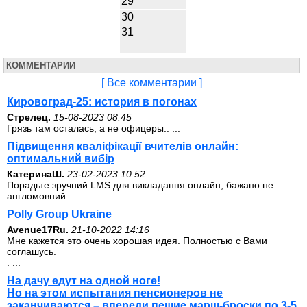
29
30
31
КОММЕНТАРИИ
[ Все комментарии ]
Кировоград-25: история в погонах
Стрелец.
15-08-2023 08:45
Грязь там осталась, а не офицеры.. ...
Підвищення кваліфікації вчителів онлайн:
оптимальний вибір
КатеринаШ.
23-02-2023 10:52
Порадьте зручний LMS для викладання онлайн, бажано не
англомовний. . ...
Polly Group Ukraine
Avenue17Ru.
21-10-2022 14:16
Мне кажется это очень хорошая идея. Полностью с Вами
соглашусь.
. ...
На дачу едут на одной ноге!
Но на этом испытания пенсионеров не
заканчиваются – впереди пешие марш-броски по 3-5