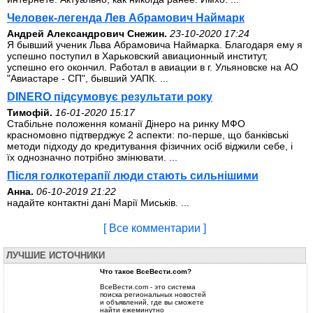
Человек-легенда Лев Абрамович Наймарк
Андрей Александрович Снежин.
23-10-2020 17:24
Я бывший ученик Льва Абрамовича Наймарка. Благодаря ему я
успешно поступил в Харьковский авиационный институт,
успешно его окончил. Работал в авиации в г. Ульяновске на АО
"Авиастаре - СП", бывший УАПК. ...
DINERO підсумовує результати року
Тимофій.
16-01-2020 15:17
Стабільне положення команії Дінеро на ринку МФО
красномовно підтверджує 2 аспекти: по-перше, що банківські
методи підходу до кредитування фізичних осіб віджили себе, і
їх однозначно потрібно змінювати. ...
Після голкотерапії люди стають сильнішими
Анна.
06-10-2019 21:22
надайте контактні дані Марії Миськів. ...
[ Все комментарии ]
ЛУЧШИЕ ИСТОЧНИКИ
Что такое ВсеВести.com?
ВсеВести.com - это система
поиска региональных новостей
и объявлений, где вы сможете
найти ежеминутно