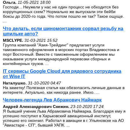
Ольга.
11-05-2021 18:00
Господи... Неужели у нас не один процесс не обходится без
коррупционных схем? Нормально же выпускали эти бейби
боксы до 2020-го года. Что потом пошло не так? Такое ощуще.
...
Что делать, если шиномонтажник сорвал резьбу на
шпильке авто?
MSCLYPE.
31-03-2021 15:52
Группа компаний "Азия-Трейдинг" предлагает услуги
таможенного оформления в морских портах Владивостока и
порт Восточный. Вместе с таможенным оформлением мы
оказываем услуги международной перевозки сборных и
контейнерных грузов. ...
IT сервисы Google Cloud для рядового сотрудника
от Wise IT
Наталушко.
31-10-2020 04:47
На заметку! Полезная статья как обезопасить личные данные в
интернете. Актуально, как никогда ранее. Имхо. ...
Человек-легенда Лев Абрамович Наймарк
Андрей Александрович Снежин.
23-10-2020 17:24
Я бывший ученик Льва Абрамовича Наймарка. Благодаря ему я
успешно поступил в Харьковский авиационный институт,
успешно его окончил. Работал в авиации в г. Ульяновске на АО
"Авиастаре - СП", бывший УАПК. ...