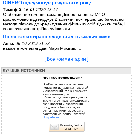
DINERO підсумовує результати року
Тимофій.
16-01-2020 15:17
Стабільне положення команії Дінеро на ринку МФО
красномовно підтверджує 2 аспекти: по-перше, що банківські
методи підходу до кредитування фізичних осіб віджили себе, і
їх однозначно потрібно змінювати. ...
Після голкотерапії люди стають сильнішими
Анна.
06-10-2019 21:22
надайте контактні дані Марії Миськів. ...
[ Все комментарии ]
ЛУЧШИЕ ИСТОЧНИКИ
Что такое ВсеВести.com?
ВсеВести.com - это система
поиска региональных новостей
и объявлений, где вы сможете
найти ежеминутно
обновляемую информацию из
тысяч источников, опубликовать
свои новости и объявления,
обсудить события или, за
считанные минуты, создать
собственную ленту новостей.
Подробнее...