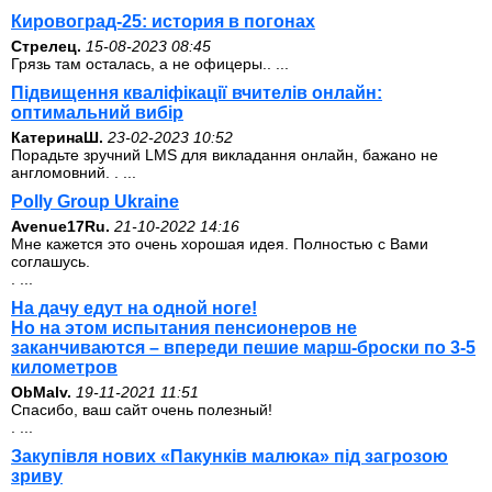
Кировоград-25: история в погонах
Стрелец.
15-08-2023 08:45
Грязь там осталась, а не офицеры.. ...
Підвищення кваліфікації вчителів онлайн:
оптимальний вибір
КатеринаШ.
23-02-2023 10:52
Порадьте зручний LMS для викладання онлайн, бажано не
англомовний. . ...
Polly Group Ukraine
Avenue17Ru.
21-10-2022 14:16
Мне кажется это очень хорошая идея. Полностью с Вами
соглашусь.
. ...
На дачу едут на одной ноге!
Но на этом испытания пенсионеров не
заканчиваются – впереди пешие марш-броски по 3-5
километров
ОbMalv.
19-11-2021 11:51
Спасибо, ваш сайт очень полезный!
. ...
Закупівля нових «Пакунків малюка» під загрозою
зриву