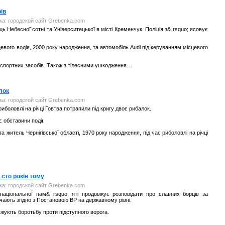
ів
нка: городской сайт Grebenka.com
ь Небесної сотні та Університецької в місті Кременчук. Поліція з& rsquo; ясовує
евого водія, 2000 року народження, та автомобіль Audi під керуванням місцевого
нспортних засобів. Також з тілесними ушкодження...
лок
нка: городской сайт Grebenka.com
иболовлі на річці Говтва потрапили під кригу двоє рибалок.
 обставини події.
 житель Чернігівської області, 1970 року народження, під час риболовлі на річці
 сто років тому
нка: городской сайт Grebenka.com
національної пам& rsquo; яті продовжує розповідати про славних борців за
ачають згідно з Постановою ВР на державному рівні.
овжують боротьбу проти підступного ворога.