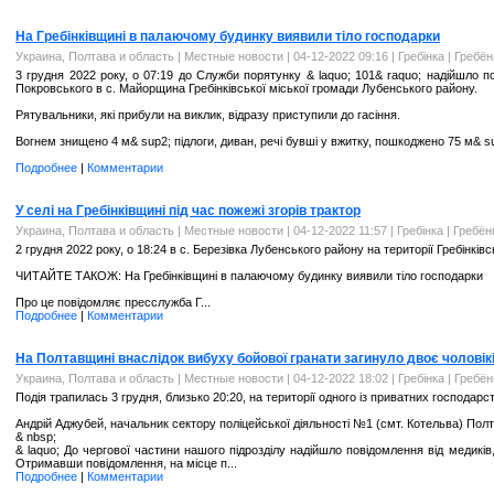
На Гребінківщині в палаючому будинку виявили тіло господарки
Украина, Полтава и область
|
Местные новости
| 04-12-2022 09:16 |
Гребінка | Гребё
3 грудня 2022 року, о 07:19 до Служби порятунку & laquo; 101& raquo; надійшло
Покровського в с. Майорщина Гребінківської міської громади Лубенського району.
Рятувальники, які прибули на виклик, відразу приступили до гасіння.
Вогнем знищено 4 м& sup2; підлоги, диван, речі бувші у вжитку, пошкоджено 75 м& su
Подробнее
|
Комментарии
У селі на Гребінківщині під час пожежі згорів трактор
Украина, Полтава и область
|
Местные новости
| 04-12-2022 11:57 |
Гребінка | Гребё
2 грудня 2022 року, о 18:24 в с. Березівка Лубенського району на території Гребінкі
ЧИТАЙТЕ ТАКОЖ: На Гребінківщині в палаючому будинку виявили тіло господарки
Про це повідомляє пресслужба Г...
Подробнее
|
Комментарии
На Полтавщині внаслідок вибуху бойової гранати загинуло двоє чоловік
Украина, Полтава и область
|
Местные новости
| 04-12-2022 18:02 |
Гребінка | Гребё
Подія трапилась 3 грудня, близько 20:20, на території одного із приватних господар
Андрій Аджубей, начальник сектору поліцейської діяльності №1 (смт. Котельва) Полта
& nbsp;
& laquo; До чергової частини нашого підрозділу надійшло повідомлення від медиків
Отримавши повідомлення, на місце п...
Подробнее
|
Комментарии