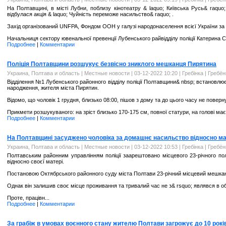
На Полтавщині, в місті Лубни, поблизу кінотеатру & laquo; Київська Русь& raquo;
відбулася акція & laquo; Чуйність переможе насильство& raquo; .
Захід організований UNFPA, Фондом ООН у галузі народонаселення всієї України за 
Начальниця сектору ювенальної превенції Лубенського райвідділу поліції Катерина Со
Подробнее
|
Комментарии
Поліція Полтавщини розшукує безвісно зниклого мешканця Пирятина
Украина, Полтава и область
|
Местные новости
| 03-12-2022 10:20 |
Гребінка | Гребё
Відділення №1 Лубенського районного відділу поліції Полтавщини& nbsp; встановл
народження, жителя міста Пирятин.
Відомо, що чоловік 1 грудня, близько 08:00, пішов з дому та до цього часу не повер
Прикмети розшукуваного: на зріст близько 170-175 см, повної статури, на голові має
Подробнее
|
Комментарии
На Полтавщині засуджено чоловіка за домашнє насильство відносно ма
Украина, Полтава и область
|
Местные новости
| 03-12-2022 10:53 |
Гребінка | Гребё
Полтавським районним управлінням поліції заарештовано місцевого 23-річного п
відносно своєї матері.
Постановою Октябрського районного суду міста Полтави 23-річний місцевий мешкане
Однак він залишив своє місце проживання та тривалий час не з& rsquo; являвся в о
Проте, працівн...
Подробнее
|
Комментарии
За грабіж в умовах воєнного стану жителю Полтави загрожує до 10 рокі