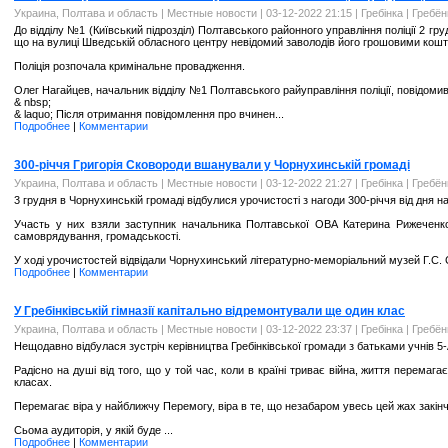
Украина, Полтава и область
|
Местные новости
| 03-12-2022 21:15 |
Гребінка | Гребё
До відділу №1 (Київський підрозділ) Полтавського районного управління поліції 2 гр
що на вулиці Шведській обласного центру невідомий заволодів його грошовими кош
Поліція розпочала кримінальне провадження.
Олег Нагайцев, начальник відділу №1 Полтавського райуправління поліції, повідомив
& nbsp;
& laquo; Після отримання повідомлення про вчинен...
Подробнее
|
Комментарии
300-річчя Григорія Сковороди вшанували у Чорнухинській громаді
Украина, Полтава и область
|
Местные новости
| 03-12-2022 21:27 |
Гребінка | Гребё
3 грудня в Чорнухинській громаді відбулися урочистості з нагоди 300-річчя від дня
Участь у них взяли заступник начальника Полтавської ОВА Катерина Рижеченко,
самоврядування, громадськості.
У ході урочистостей відвідали Чорнухинський літературно-меморіальний музей Г.С. Ск
Подробнее
|
Комментарии
У Гребінківській гімназії капітально відремонтували ще один клас
Украина, Полтава и область
|
Местные новости
| 03-12-2022 23:37 |
Гребінка | Гребё
Нещодавно відбулася зустріч керівництва Гребінківської громади з батьками учнів 5-А 
Радісно на душі від того, що у той час, коли в країні триває війна, життя перема
класах.
Перемагає віра у найближчу Перемогу, віра в те, що незабаром увесь цей жах закінчи
Сьома аудиторія, у якій буде ...
Подробнее
|
Комментарии