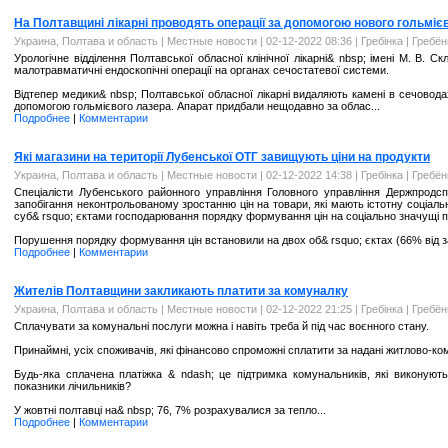
На Полтавщині лікарні проводять операції за допомогою нового гольміє
Украина, Полтава и область
|
Местные новости
| 02-12-2022 08:36 |
Гребінка | Гребё
Урологічне відділення Полтавської обласної клінічної лікарні& nbsp; імені М. В.
малотравматичні ендоскопічні операції на органах сечостатевої системи.
Відтепер медики& nbsp; Полтавської обласної лікарні видаляють камені в сечовода
допомогою гольмієвого лазера. Апарат придбали нещодавно за облас...
Подробнее
|
Комментарии
Які магазини на території Лубенської ОТГ завищують ціни на продукти
Украина, Полтава и область
|
Местные новости
| 02-12-2022 14:38 |
Гребінка | Гребё
Спеціалісти Лубенського районного управління Головного управління Держпродс
запобігання неконтрольованому зростанню цін на товари, які мають істотну соціаль
суб& rsquo; єктами господарювання порядку формування цін на соціально значущі про
Порушення порядку формування цін встановили на двох об& rsquo; єктах (66% від за
Подробнее
|
Комментарии
Жителів Полтавщини закликають платити за комуналку
Украина, Полтава и область
|
Местные новости
| 02-12-2022 21:25 |
Гребінка | Гребё
Сплачувати за комунальні послуги можна і навіть треба й під час воєнного стану.
Принаймні, усіх споживачів, які фінансово спроможні сплатити за надані житлово-ко
Будь-яка сплачена платіжка & ndash; це підтримка комунальників, які виконуют
показники лічильників?
У жовтні полтавці на& nbsp; 76, 7% розрахувалися за тепло...
Подробнее
|
Комментарии