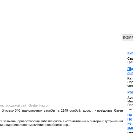
КОМ
Кир
Стр
Гря
Під
он
Ка
Пор
онл
Pol
Av
Мне
Пол
нка: городской сайт Grebenka.com
. ...
и близько 340 транспортних засобів та 2149 особу& raquo; , - повідомив Євген
На 
Но
жих зазіхань, правоохоронці забезпечують систематичний моніторинг дотримання
не
ди щодо виявлення можливих пособників вор...
ма