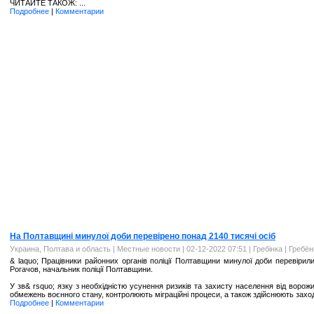
ЧИТАЙТЕ ТАКОЖ: ...
Подробнее
|
Комментарии
На Полтавщині минулої доби перевірено понад 2140 тисячі осіб
Украина, Полтава и область
|
Местные новости
| 02-12-2022 07:51 |
Гребінка | Гребё
& laquo; Працівники районних органів поліції Полтавщини минулої доби перевірил
Рогачов, начальник поліції Полтавщини.
У зв& rsquo; язку з необхідністю усунення ризиків та захисту населення від воро
обмежень воєнного стану, контролюють міграційні процеси, а також здійснюють захо
Подробнее
|
Комментарии