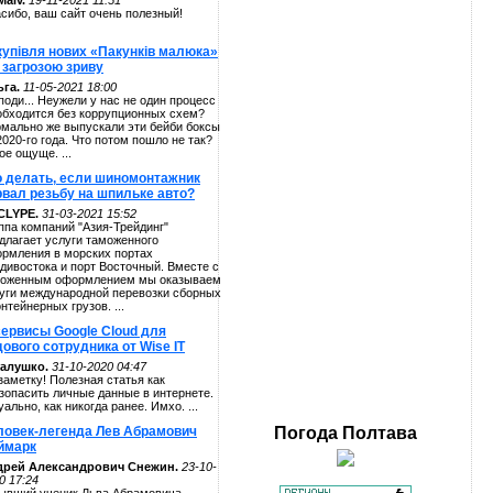
alv.
19-11-2021 11:51
сибо, ваш сайт очень полезный!
купівля нових «Пакунків малюка»
 загрозою зриву
га.
11-05-2021 18:00
поди... Неужели у нас не один процесс
обходится без коррупционных схем?
мально же выпускали эти бейби боксы
2020-го года. Что потом пошло не так?
ое ощуще. ...
о делать, если шиномонтажник
рвал резьбу на шпильке авто?
CLYPE.
31-03-2021 15:52
ппа компаний "Азия-Трейдинг"
длагает услуги таможенного
рмления в морских портах
дивостока и порт Восточный. Вместе с
оженным оформлением мы оказываем
уги международной перевозки сборных
онтейнерных грузов. ...
сервисы Google Cloud для
ового сотрудника от Wise IT
алушко.
31-10-2020 04:47
заметку! Полезная статья как
зопасить личные данные в интернете.
уально, как никогда ранее. Имхо. ...
ловек-легенда Лев Абрамович
Погода
Полтава
ймарк
дрей Александрович Снежин.
23-10-
0 17:24