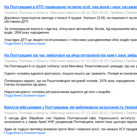
На Полтавщині в ДТП травмовано четверо осіб: два водія і двоє пасажир
Украина, Полтава и область
|
Местные новости
| 05-12-2022 09:25 |
Гребінка | Гребё
Дорожньо-транспортна пригода сталася 4 грудня, близько 22:00, на перехресті вулиц
обставини ДТП.
За попередньою версією слідства, зіткнулися автомобіль Skoda, під керуванням місц
водія, 1994 року народження.
Унаслідок ДТП до лікарні госпіталізовано з тілесними ушкодженнями обох водіїв тра
Подробнее
|
Комментарии
На Полтавщині під час риболовлі на річці потрапили під кригу двоє риба
Украина, Полтава и область
|
Местные новости
| 07-12-2022 05:53 |
Гребінка | Гребё
На Полтавщині 6-го грудня поблизу села Михнівка, Решетилівської громади, під час р
Одного чоловіка вдалося врятувати, пошуки іншого ще тривають. Поліція встановлює
Попередньо відомо, що на Решетилівщині місцевий чоловік, 1976 року народження, та
Говтва потрапили під кригу.
Наразі місцевого чоловіка рятувальникам вдалося дістати з водойм...
Подробнее
|
Комментарии
Видатні військовики з Полтавщини, які виборювали незалежність Україні
Украина, Полтава и область
|
Местные новости
| 07-12-2022 06:01 |
Гребінка | Гребё
З нагоди Дня Збройних сил України Полтавський офіс Українського інституту 
незалежність у лавах Армії УНР, уродженців Полтавщини, ювілеї яких цьогоріч відзн
Адже як тодішні звитяжці воювали проти білої і червоної росії, так нинішні ЗСУ прод
Подробнее
|
Комментарии