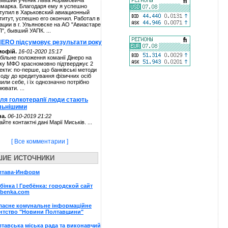
ывший ученик Льва Абрамовича
марка. Благодаря ему я успешно
тупил в Харьковский авиационный
титут, успешно его окончил. Работал в
ации в г. Ульяновске на АО "Авиастаре
П", бывший УАПК. ...
NERO підсумовує результати року
мофій.
16-01-2020 15:17
більне положення команії Дінеро на
ку МФО красномовно підтверджує 2
екти: по-перше, що банківські методи
ходу до кредитування фізичних осіб
жили себе, і їх однозначно потрібно
нювати. ...
сля голкотерапії люди стають
льнішими
а.
06-10-2019 21:22
айте контактні дані Марії Миськів. ...
[ Все комментарии ]
ШИЕ ИСТОЧНИКИ
лтава-Информ
бінка | Гребёнка: городской сайт
ebenka.com
ласне комунальне інформаційне
нтство "Новини Полтавщини"
тавська міська рада та виконавчий