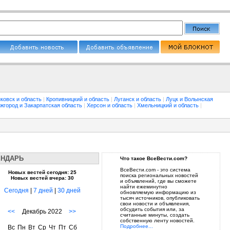
ковск и область
|
Кропивницкий и область
|
Луганск и область
|
Луцк и Волынская
жгород и Закарпатская область
|
Херсон и область
|
Хмельницкий и область
|
ЕНДАРЬ
Что такое ВсеВести.com?
ВсеВести.com - это система
Новых вестей сегодня: 25
поиска региональных новостей
Новых вестей вчера: 30
и объявлений, где вы сможете
найти ежеминутно
Сегодня
|
7 дней
|
30 дней
обновляемую информацию из
тысяч источников, опубликовать
свои новости и объявления,
обсудить события или, за
<<
Декабрь 2022
>>
считанные минуты, создать
собственную ленту новостей.
Подробнее...
Вс
Пн
Вт
Ср
Чт
Пт
Сб