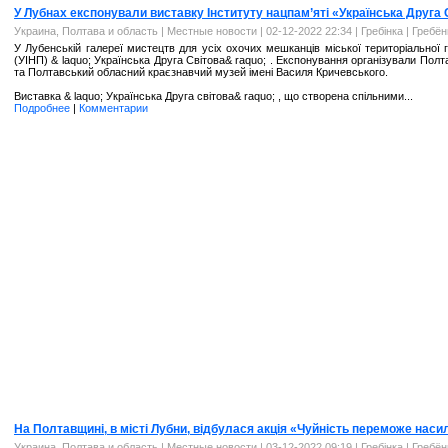
У Лубнах експонували виставку Інституту нацпам’яті «Українська Друга 
Украина, Полтава и область
|
Местные новости
| 02-12-2022 22:34 |
Гребінка | Гребё
У Лубенській галереї мистецтв для усіх охочих мешканців міської територіальної 
(УІНП) & laquo; Українська Друга Світова& raquo; . Експонування організували Пол
та Полтавський обласний краєзнавчий музей імені Василя Кричевського.
Виставка & laquo; Українська Друга світова& raquo; , що створена спільними...
Подробнее
|
Комментарии
На Полтавщині, в місті Лубни, відбулася акція «Чуйність переможе наси
Украина, Полтава и область
|
Местные новости
| 03-12-2022 09:19 |
Гребінка | Гребё