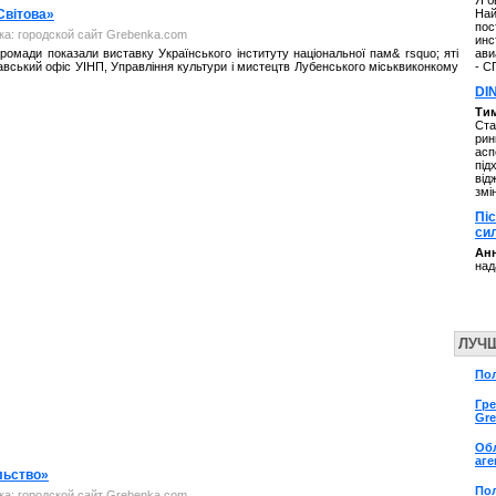
Я б
Світова»
Най
пос
нка: городской сайт Grebenka.com
инс
громади показали виставку Українського інституту національної пам& rsquo; яті
ави
тавський офіс УІНП, Управління культури і мистецтв Лубенського міськвиконкому
- С
DI
Ти
Ста
рин
асп
під
від
змі
Пі
си
Анн
над
ЛУЧ
По
Гре
Gr
Об
аге
льство»
Пол
нка: городской сайт Grebenka.com