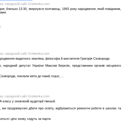
нка: городской сайт Grebenka.com
удня, близько 13:30, звернувся полтавець, 1993 року народження, який повідомив,
тами.
:
нка: городской сайт Grebenka.com
 народження видатного земляка, філософа й мислителя Григорія Сковороди.
 народний депутат України Максим Березін, представники органів місцевого
овороди, поклали квіти до пам& rsquo; ...
нка: городской сайт Grebenka.com
класу у оновленій аудиторії гімназії.
гає, ми продовжуємо дбати про освіту, відбуваються ремонтні роботи в школах та
ться і діти знову сядуть за парти.