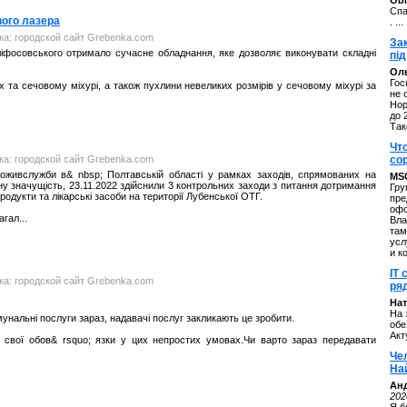
ОbM
Спа
вого лазера
. ...
нка: городской сайт Grebenka.com
За
 Скліфосовського отримало сучасне обладнання, яке дозволяє виконувати складні
під
Оль
Гос
х та сечовому міхурі, а також пухлини невеликих розмірів у сечовому міхурі за
не 
Нор
до 
Так
Чт
нка: городской сайт Grebenka.com
со
поживслужби в& nbsp; Полтавській області у рамках заходів, спрямованих на
MS
ну значущість, 23.11.2022 здійснили 3 контрольних заходи з питання дотримання
Гру
дукти та лікарські засоби на території Лубенської ОТГ.
пре
офо
гал...
Вла
там
усл
и к
IT 
нка: городской сайт Grebenka.com
ряд
Нат
На 
мунальні послуги зараз, надавачі послуг закликають це зробити.
обе
Акт
ь свої обов& rsquo; язки у цих непростих умовах.Чи варто зараз передавати
Че
На
Ан
202