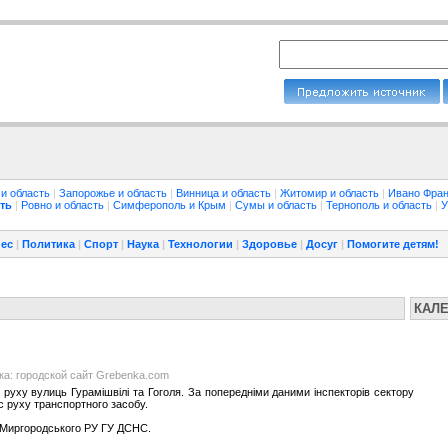
 и область
|
Запорожье и область
|
Винница и область
|
Житомир и область
|
Ивано Фран
ть
|
Ровно и область
|
Симферополь и Крым
|
Сумы и область
|
Тернополь и область
|
У
ес
|
Политика
|
Спорт
|
Наука
|
Технологии
|
Здоровье
|
Досуг
|
Помогите детям!
КАЛ
нка: городской сайт Grebenka.com
у руху вулиць Гурамішвілі та Гоголя. За попередніми даними інспекторів сектору
ас руху транспортного засобу.
и Миргородського РУ ГУ ДСНС.