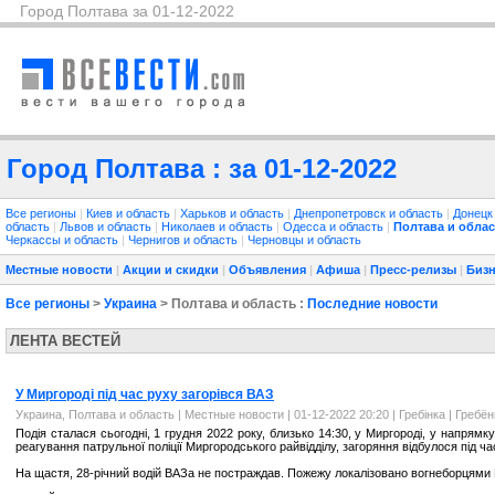
Город Полтава за 01-12-2022
Город Полтава : за 01-12-2022
Все регионы
|
Киев и область
|
Харьков и область
|
Днепропетровск и область
|
Донецк
область
|
Львов и область
|
Николаев и область
|
Одесса и область
|
Полтава и облас
Черкассы и область
|
Чернигов и область
|
Черновцы и область
Местные новости
|
Акции и скидки
|
Объявления
|
Афиша
|
Пресс-релизы
|
Бизн
Все регионы
>
Украина
> Полтава и область :
Последние новости
ЛЕНТА ВЕСТЕЙ
У Миргороді під час руху загорівся ВАЗ
Украина, Полтава и область
|
Местные новости
| 01-12-2022 20:20 |
Гребінка | Гребё
Подія сталася сьогодні, 1 грудня 2022 року, близько 14:30, у Миргороді, у напрямк
реагування патрульної поліції Миргородського райвідділу, загоряння відбулося під ч
На щастя, 28-річний водій ВАЗа не постраждав. Пожежу локалізовано вогнеборцям