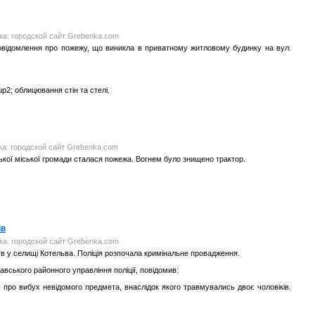
нка: городской сайт Grebenka.com
 повідомлення про пожежу, що виникла в приватному житловому будинку на вул.
p2; облицювання стін та стелі.
нка: городской сайт Grebenka.com
вської міської громади сталася пожежа. Вогнем було знищено трактор.
ів
нка: городской сайт Grebenka.com
ств у селищі Котельва. Поліція розпочала кримінальне провадження.
вського районного управління поліції, повідомив:
, про вибух невідомого предмета, внаслідок якого травмувались двоє чоловіків.