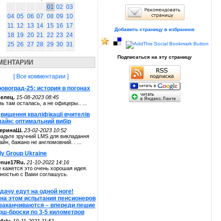
01
02
03
04
05
06
07
08
09
10
11
12
13
14
15
16
17
Добавить страницу в избранное
18
19
20
21
22
23
24
25
26
27
28
29
30
31
Подписаться на эту страницу
МЕНТАРИИ
[ Все комментарии ]
овоград-25: история в погонах
елец.
15-08-2023 08:45
зь там осталась, а не офицеры.. ...
вищення кваліфікації вчителів
лайн: оптимальний вибір
теринаШ.
23-02-2023 10:52
адьте зручний LMS для викладання
айн, бажано не англомовний. . ...
ly Group Ukraine
enue17Ru.
21-10-2022 14:16
 кажется это очень хорошая идея.
ностью с Вами соглашусь.
дачу едут на одной ноге!
 на этом испытания пенсионеров
 заканчиваются – впереди пешие
рш-броски по 3-5 километров