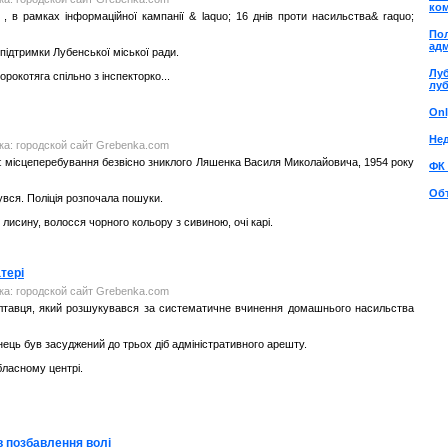
ком
 , в рамках інформаційної кампанії & laquo; 16 днів проти насильства& raquo;
Пол
адм
підтримки Лубенської міської ради.
Луб
рокотяга спільно з інспекторко...
лу
Onl
Не
нка: городской сайт Grebenka.com
ює місцеперебування безвісно зниклого Ляшенка Василя Миколайовича, 1954 року
ФК
Об
нувся. Поліція розпочала пошуки.
 лисину, волосся чорного кольору з сивиною, очі карі.
тері
нка: городской сайт Grebenka.com
олтавця, який розшукувався за систематичне вчинення домашнього насильства
ць був засуджений до трьох діб адміністративного арешту.
бласному центрі.
в позбавлення волі