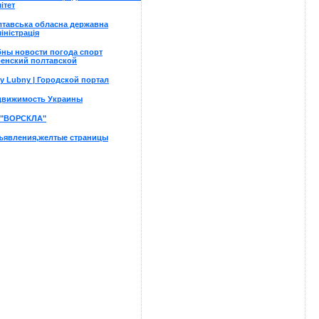
ітет
тавська обласна державна
іністрація
ны новости погода спорт
бенский полтавской
y Lubny | Городской портал
движимость Украины
 "ВОРСКЛА"
ъявления,желтые страницы