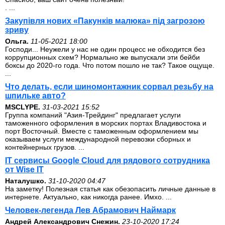
. ...
Закупівля нових «Пакунків малюка» під загрозою
зриву
Ольга.
11-05-2021 18:00
Господи... Неужели у нас не один процесс не обходится без
коррупционных схем? Нормально же выпускали эти бейби
боксы до 2020-го года. Что потом пошло не так? Такое ощуще.
...
Что делать, если шиномонтажник сорвал резьбу на
шпильке авто?
MSCLYPE.
31-03-2021 15:52
Группа компаний "Азия-Трейдинг" предлагает услуги
таможенного оформления в морских портах Владивостока и
порт Восточный. Вместе с таможенным оформлением мы
оказываем услуги международной перевозки сборных и
контейнерных грузов. ...
IT сервисы Google Cloud для рядового сотрудника
от Wise IT
Наталушко.
31-10-2020 04:47
На заметку! Полезная статья как обезопасить личные данные в
интернете. Актуально, как никогда ранее. Имхо. ...
Человек-легенда Лев Абрамович Наймарк
Андрей Александрович Снежин.
23-10-2020 17:24