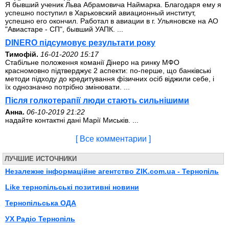
Я бывший ученик Льва Абрамовича Наймарка. Благодаря ему я
успешно поступил в Харьковский авиационный институт,
успешно его окончил. Работал в авиации в г. Ульяновске на АО
"Авиастаре - СП", бывший УАПК. ...
DINERO підсумовує результати року
Тимофій.
16-01-2020 15:17
Стабільне положення команії Дінеро на ринку МФО
красномовно підтверджує 2 аспекти: по-перше, що банківські
методи підходу до кредитування фізичних осіб віджили себе, і
їх однозначно потрібно змінювати. ...
Після голкотерапії люди стають сильнішими
Анна.
06-10-2019 21:22
надайте контактні дані Марії Миськів. ...
[ Все комментарии ]
ЛУЧШИЕ ИСТОЧНИКИ
Незалежне інформаційне агентство ZIK.com.ua - Тернопіль
Like тернопільські позитивні новини
Тернопільська ОДА
УХ Радіо Тернопіль