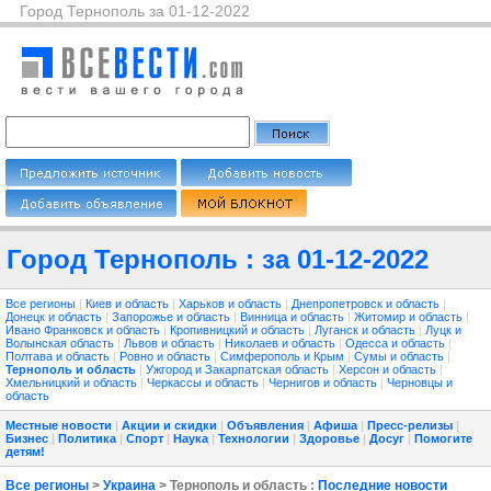
Город Тернополь за 01-12-2022
Город Тернополь : за 01-12-2022
Все регионы
|
Киев и область
|
Харьков и область
|
Днепропетровск и область
|
Донецк и область
|
Запорожье и область
|
Винница и область
|
Житомир и область
|
Ивано Франковск и область
|
Кропивницкий и область
|
Луганск и область
|
Луцк и
Волынская область
|
Львов и область
|
Николаев и область
|
Одесса и область
|
Полтава и область
|
Ровно и область
|
Симферополь и Крым
|
Сумы и область
|
Тернополь и область
|
Ужгород и Закарпатская область
|
Херсон и область
|
Хмельницкий и область
|
Черкассы и область
|
Чернигов и область
|
Черновцы и
область
Местные новости
|
Акции и скидки
|
Объявления
|
Афиша
|
Пресс-релизы
|
Бизнес
|
Политика
|
Спорт
|
Наука
|
Технологии
|
Здоровье
|
Досуг
|
Помогите
детям!
Все регионы
>
Украина
> Тернополь и область :
Последние новости