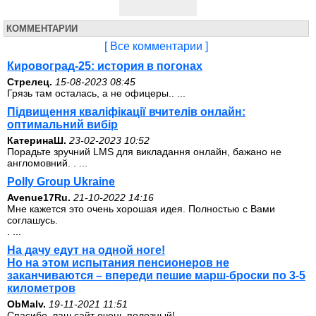
КОММЕНТАРИИ
[ Все комментарии ]
Кировоград-25: история в погонах
Стрелец.
15-08-2023 08:45
Грязь там осталась, а не офицеры.. ...
Підвищення кваліфікації вчителів онлайн:
оптимальний вибір
КатеринаШ.
23-02-2023 10:52
Порадьте зручний LMS для викладання онлайн, бажано не
англомовний. . ...
Polly Group Ukraine
Avenue17Ru.
21-10-2022 14:16
Мне кажется это очень хорошая идея. Полностью с Вами
соглашусь.
. ...
На дачу едут на одной ноге!
Но на этом испытания пенсионеров не
заканчиваются – впереди пешие марш-броски по 3-5
километров
ОbMalv.
19-11-2021 11:51
Спасибо, ваш сайт очень полезный!