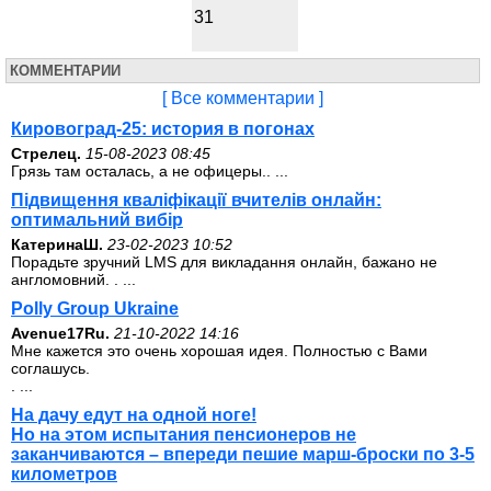
31
КОММЕНТАРИИ
[ Все комментарии ]
Кировоград-25: история в погонах
Стрелец.
15-08-2023 08:45
Грязь там осталась, а не офицеры.. ...
Підвищення кваліфікації вчителів онлайн:
оптимальний вибір
КатеринаШ.
23-02-2023 10:52
Порадьте зручний LMS для викладання онлайн, бажано не
англомовний. . ...
Polly Group Ukraine
Avenue17Ru.
21-10-2022 14:16
Мне кажется это очень хорошая идея. Полностью с Вами
соглашусь.
. ...
На дачу едут на одной ноге!
Но на этом испытания пенсионеров не
заканчиваются – впереди пешие марш-броски по 3-5
километров