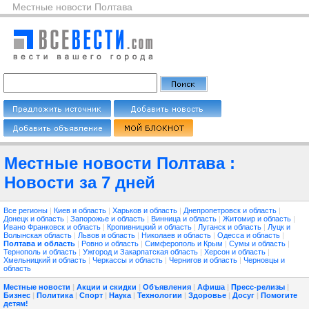
Местные новости Полтава
Местные новости Полтава :
Новости за 7 дней
Все регионы
|
Киев и область
|
Харьков и область
|
Днепропетровск и область
|
Донецк и область
|
Запорожье и область
|
Винница и область
|
Житомир и область
|
Ивано Франковск и область
|
Кропивницкий и область
|
Луганск и область
|
Луцк и
Волынская область
|
Львов и область
|
Николаев и область
|
Одесса и область
|
Полтава и область
|
Ровно и область
|
Симферополь и Крым
|
Сумы и область
|
Тернополь и область
|
Ужгород и Закарпатская область
|
Херсон и область
|
Хмельницкий и область
|
Черкассы и область
|
Чернигов и область
|
Черновцы и
область
Местные новости
|
Акции и скидки
|
Объявления
|
Афиша
|
Пресс-релизы
|
Бизнес
|
Политика
|
Спорт
|
Наука
|
Технологии
|
Здоровье
|
Досуг
|
Помогите
детям!