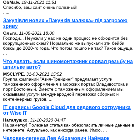
ОbMalv.
19-11-2021 11:51
Спасибо, ваш сайт очень полезный!
. ...
Закупівля нових «Пакунків малюка» під загрозою
зриву
Ольга.
11-05-2021 18:00
Господи... Неужели у нас не один процесс не обходится без
коррупционных схем? Нормально же выпускали эти бейби
боксы до 2020-го года. Что потом пошло не так? Такое ощуще.
...
Что делать, если шиномонтажник сорвал резьбу на
шпильке авто?
MSCLYPE.
31-03-2021 15:52
Группа компаний "Азия-Трейдинг" предлагает услуги
таможенного оформления в морских портах Владивостока и
порт Восточный. Вместе с таможенным оформлением мы
оказываем услуги международной перевозки сборных и
контейнерных грузов. ...
IT сервисы Google Cloud для рядового сотрудника
от Wise IT
Наталушко.
31-10-2020 04:47
На заметку! Полезная статья как обезопасить личные данные в
интернете. Актуально, как никогда ранее. Имхо. ...
Человек-легенда Лев Абрамович Наймарк