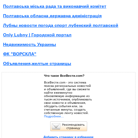
Полтавська міська рада та виконавчий комітет
Полтавська обласна державна адміністрація
Лубны новости погода спорт лубенский полтавской
Only Lubny | Городской портал
Недвижимость Украины
ФК "ВОРСКЛА"
Объявления,желтые страницы
Что такое ВсеВести.com?
ВсеВести.com - это система
поиска региональных новостей
и объявлений, где вы сможете
найти ежеминутно
обновляемую информацию из
тысяч источников, опубликовать
свои новости и объявления,
обсудить события или, за
считанные минуты, создать
собственную ленту новостей.
Подробнее...
Добавить страницу в избранное