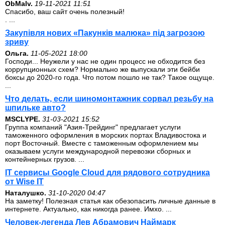
ОbMalv.
19-11-2021 11:51
Спасибо, ваш сайт очень полезный!
. ...
Закупівля нових «Пакунків малюка» під загрозою
зриву
Ольга.
11-05-2021 18:00
Господи... Неужели у нас не один процесс не обходится без
коррупционных схем? Нормально же выпускали эти бейби
боксы до 2020-го года. Что потом пошло не так? Такое ощуще.
...
Что делать, если шиномонтажник сорвал резьбу на
шпильке авто?
MSCLYPE.
31-03-2021 15:52
Группа компаний "Азия-Трейдинг" предлагает услуги
таможенного оформления в морских портах Владивостока и
порт Восточный. Вместе с таможенным оформлением мы
оказываем услуги международной перевозки сборных и
контейнерных грузов. ...
IT сервисы Google Cloud для рядового сотрудника
от Wise IT
Наталушко.
31-10-2020 04:47
На заметку! Полезная статья как обезопасить личные данные в
интернете. Актуально, как никогда ранее. Имхо. ...
Человек-легенда Лев Абрамович Наймарк