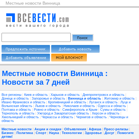
Местные новости Винница
Местные новости Винница :
Новости за 7 дней
Все регионы
|
Киев и область
|
Харьков и область
|
Днепропетровск и область
|
Донецк и область
|
Запорожье и область
|
Винница и область
|
Житомир и область
|
Ивано Франковск и область
|
Кропивницкий и область
|
Луганск и область
|
Луцк и
Волынская область
|
Львов и область
|
Николаев и область
|
Одесса и область
|
Полтава и область
|
Ровно и область
|
Симферополь и Крым
|
Сумы и область
|
Тернополь и область
|
Ужгород и Закарпатская область
|
Херсон и область
|
Хмельницкий и область
|
Черкассы и область
|
Чернигов и область
|
Черновцы и
область
Местные новости
|
Акции и скидки
|
Объявления
|
Афиша
|
Пресс-релизы
|
Бизнес
|
Политика
|
Спорт
|
Наука
|
Технологии
|
Здоровье
|
Досуг
|
Помогите
детям!