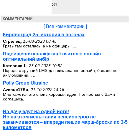
31
КОММЕНТАРИИ
[ Все комментарии ]
Кировоград-25: история в погонах
Стрелец.
15-08-2023 08:45
Грязь там осталась, а не офицеры.. ...
Підвищення кваліфікації вчителів онлайн:
оптимальний вибір
КатеринаШ.
23-02-2023 10:52
Порадьте зручний LMS для викладання онлайн, бажано не
англомовний. . ...
Polly Group Ukraine
Avenue17Ru.
21-10-2022 14:16
Мне кажется это очень хорошая идея. Полностью с Вами
соглашусь.
. ...
На дачу едут на одной ноге!
Но на этом испытания пенсионеров не
заканчиваются – впереди пешие марш-броски по 3-5
километров