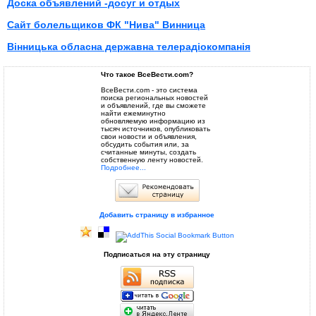
Доска объявлений -досуг и отдых
Сайт болельщиков ФК "Нива" Винница
Вінницька обласна державна телерадіокомпанія
Что такое ВсеВести.com?
ВсеВести.com - это система
поиска региональных новостей
и объявлений, где вы сможете
найти ежеминутно
обновляемую информацию из
тысяч источников, опубликовать
свои новости и объявления,
обсудить события или, за
считанные минуты, создать
собственную ленту новостей.
Подробнее...
Добавить страницу в избранное
Подписаться на эту страницу