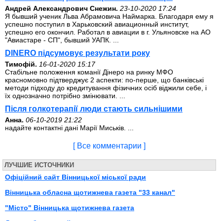
Андрей Александрович Снежин.
23-10-2020 17:24
Я бывший ученик Льва Абрамовича Наймарка. Благодаря ему я
успешно поступил в Харьковский авиационный институт,
успешно его окончил. Работал в авиации в г. Ульяновске на АО
"Авиастаре - СП", бывший УАПК. ...
DINERO підсумовує результати року
Тимофій.
16-01-2020 15:17
Стабільне положення команії Дінеро на ринку МФО
красномовно підтверджує 2 аспекти: по-перше, що банківські
методи підходу до кредитування фізичних осіб віджили себе, і
їх однозначно потрібно змінювати. ...
Після голкотерапії люди стають сильнішими
Анна.
06-10-2019 21:22
надайте контактні дані Марії Миськів. ...
[ Все комментарии ]
ЛУЧШИЕ ИСТОЧНИКИ
Офіційний сайт Вінницької міської ради
Вінницька обласна щотижнева газета "33 канал"
"Місто" Вінницька щотижнева газета