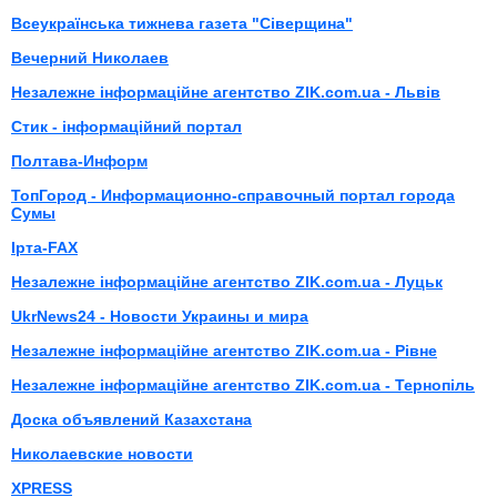
Всеукраїнська тижнева газета "Сіверщина"
Вечерний Николаев
Незалежне інформаційне агентство ZIK.com.ua - Львів
Стик - інформаційний портал
Полтава-Информ
ТопГород - Информационно-справочный портал города
Сумы
Ірта-FAX
Незалежне інформаційне агентство ZIK.com.ua - Луцьк
UkrNews24 - Новости Украины и мира
Незалежне інформаційне агентство ZIK.com.ua - Рівне
Незалежне інформаційне агентство ZIK.com.ua - Тернопіль
Доска объявлений Казахстана
Николаевские новости
XPRESS