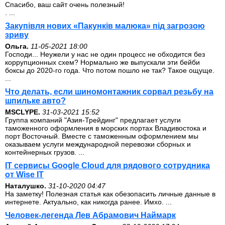
Спасибо, ваш сайт очень полезный!
. ...
Закупівля нових «Пакунків малюка» під загрозою
зриву
Ольга.
11-05-2021 18:00
Господи... Неужели у нас не один процесс не обходится без
коррупционных схем? Нормально же выпускали эти бейби
боксы до 2020-го года. Что потом пошло не так? Такое ощуще.
...
Что делать, если шиномонтажник сорвал резьбу на
шпильке авто?
MSCLYPE.
31-03-2021 15:52
Группа компаний "Азия-Трейдинг" предлагает услуги
таможенного оформления в морских портах Владивостока и
порт Восточный. Вместе с таможенным оформлением мы
оказываем услуги международной перевозки сборных и
контейнерных грузов. ...
IT сервисы Google Cloud для рядового сотрудника
от Wise IT
Наталушко.
31-10-2020 04:47
На заметку! Полезная статья как обезопасить личные данные в
интернете. Актуально, как никогда ранее. Имхо. ...
Человек-легенда Лев Абрамович Наймарк