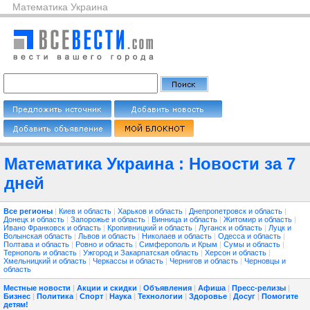
Математика Украина
Математика Украина : Новости за 7
дней
Все регионы
|
Киев и область
|
Харьков и область
|
Днепропетровск и область
|
Донецк и область
|
Запорожье и область
|
Винница и область
|
Житомир и область
|
Ивано Франковск и область
|
Кропивницкий и область
|
Луганск и область
|
Луцк и
Волынская область
|
Львов и область
|
Николаев и область
|
Одесса и область
|
Полтава и область
|
Ровно и область
|
Симферополь и Крым
|
Сумы и область
|
Тернополь и область
|
Ужгород и Закарпатская область
|
Херсон и область
|
Хмельницкий и область
|
Черкассы и область
|
Чернигов и область
|
Черновцы и
область
Местные новости
|
Акции и скидки
|
Объявления
|
Афиша
|
Пресс-релизы
|
Бизнес
|
Политика
|
Спорт
|
Наука
|
Технологии
|
Здоровье
|
Досуг
|
Помогите
детям!