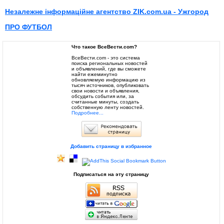
Незалежне інформаційне агентство ZIK.com.ua - Ужгород
ПРО ФУТБОЛ
Что такое ВсеВести.com?
ВсеВести.com - это система
поиска региональных новостей
и объявлений, где вы сможете
найти ежеминутно
обновляемую информацию из
тысяч источников, опубликовать
свои новости и объявления,
обсудить события или, за
считанные минуты, создать
собственную ленту новостей.
Подробнее...
Добавить страницу в избранное
Подписаться на эту страницу