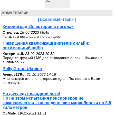
31
КОММЕНТАРИИ
[ Все комментарии ]
Кировоград-25: история в погонах
Стрелец.
15-08-2023 08:45
Грязь там осталась, а не офицеры.. ...
Підвищення кваліфікації вчителів онлайн:
оптимальний вибір
КатеринаШ.
23-02-2023 10:52
Порадьте зручний LMS для викладання онлайн, бажано не
англомовний. . ...
Polly Group Ukraine
Avenue17Ru.
21-10-2022 14:16
Мне кажется это очень хорошая идея. Полностью с Вами
соглашусь.
. ...
На дачу едут на одной ноге!
Но на этом испытания пенсионеров не
заканчиваются – впереди пешие марш-броски по 3-5
километров
ОbMalv.
19-11-2021 11:51