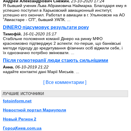
Андрей Александрович Снежин.
23-10-2020 17:24
Я бывший ученик Льва Абрамовича Наймарка. Благодаря ему я
успешно поступил в Харьковский авиационный институт,
успешно его окончил. Работал в авиации в г. Ульяновске на АО
"Авиастаре - СП", бывший УАПК. ...
DINERO підсумовує результати року
Тимофій.
16-01-2020 15:17
Стабільне положення команії Дінеро на ринку МФО
красномовно підтверджує 2 аспекти: по-перше, що банківські
методи підходу до кредитування фізичних осіб віджили себе, і
їх однозначно потрібно змінювати. ...
Після голкотерапії люди стають сильнішими
Анна.
06-10-2019 21:22
надайте контактні дані Марії Миськів. ...
[ Все комментарии ]
ЛУЧШИЕ ИСТОЧНИКИ
fotoinform.net
Новостной портал Мариуполя
Новый Регион 2
ГородКиев.com.ua