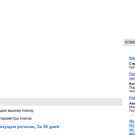
КОМ
Кир
Стр
Гря
Під
он
Ка
Пор
онл
Pol
Av
Мне
щие вашему поиску.
Пол
. ...
параметры поиска
На 
Но
текущем регионе
,
За 30 дней
не
ма