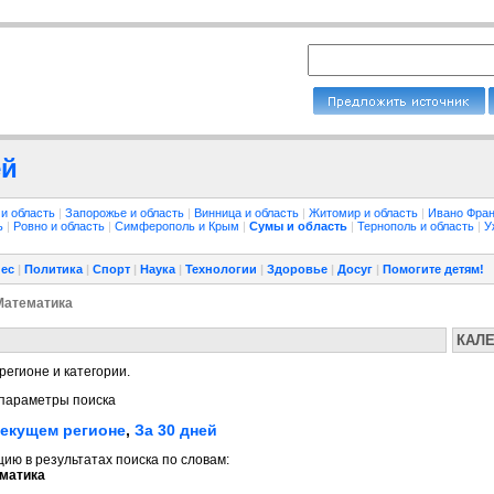
ей
 и область
|
Запорожье и область
|
Винница и область
|
Житомир и область
|
Ивано Фран
ть
|
Ровно и область
|
Симферополь и Крым
|
Сумы и область
|
Тернополь и область
|
У
ес
|
Политика
|
Спорт
|
Наука
|
Технологии
|
Здоровье
|
Досуг
|
Помогите детям!
Математика
КАЛ
регионе и категории.
параметры поиска
текущем регионе
,
За 30 дней
ю в результатах поиска по словам:
матика