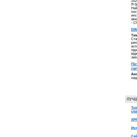
202
Я б
Най
пос
инс
ави
- С
DI
Ти
Ста
рин
асп
під
від
змі
Пі
си
Анн
над
ЛУЧ
То
сп
XP
Инт
Сай