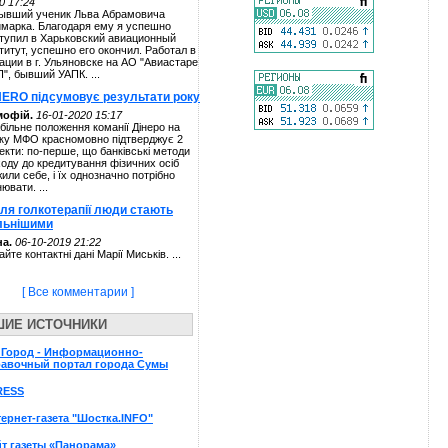
0 17:24
ывший ученик Льва Абрамовича
марка. Благодаря ему я успешно
тупил в Харьковский авиационный
титут, успешно его окончил. Работал в
ации в г. Ульяновске на АО "Авиастаре
П", бывший УАПК. ...
NERO підсумовує результати року
мофій.
16-01-2020 15:17
більне положення команії Дінеро на
ку МФО красномовно підтверджує 2
екти: по-перше, що банківські методи
ходу до кредитування фізичних осіб
жили себе, і їх однозначно потрібно
нювати. ...
сля голкотерапії люди стають
льнішими
а.
06-10-2019 21:22
айте контактні дані Марії Миськів. ...
[ Все комментарии ]
ШИЕ ИСТОЧНИКИ
пГород - Информационно-
равочный портал города Сумы
RESS
ернет-газета "Шостка.INFO"
т газеты «Панорама»