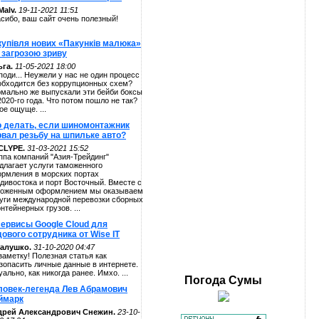
alv.
19-11-2021 11:51
сибо, ваш сайт очень полезный!
купівля нових «Пакунків малюка»
 загрозою зриву
га.
11-05-2021 18:00
поди... Неужели у нас не один процесс
обходится без коррупционных схем?
мально же выпускали эти бейби боксы
2020-го года. Что потом пошло не так?
ое ощуще. ...
о делать, если шиномонтажник
рвал резьбу на шпильке авто?
CLYPE.
31-03-2021 15:52
ппа компаний "Азия-Трейдинг"
длагает услуги таможенного
рмления в морских портах
дивостока и порт Восточный. Вместе с
оженным оформлением мы оказываем
уги международной перевозки сборных
онтейнерных грузов. ...
сервисы Google Cloud для
ового сотрудника от Wise IT
алушко.
31-10-2020 04:47
заметку! Полезная статья как
зопасить личные данные в интернете.
уально, как никогда ранее. Имхо. ...
Погода
Сумы
ловек-легенда Лев Абрамович
ймарк
дрей Александрович Снежин.
23-10-