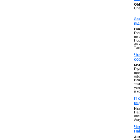
ОbM
Спа
. ...
За
під
Оль
Гос
не 
Нор
до 
Так
Чт
со
MS
Гру
пре
офо
Вла
там
усл
и к
IT 
ряд
Нат
На 
обе
Акт
Че
На
Ан