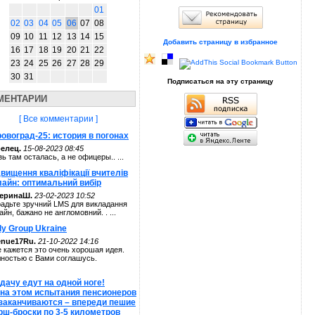
01
02
03
04
05
06
07
08
09
10
11
12
13
14
15
Добавить страницу в избранное
16
17
18
19
20
21
22
23
24
25
26
27
28
29
30
31
Подписаться на эту страницу
МЕНТАРИИ
[ Все комментарии ]
овоград-25: история в погонах
елец.
15-08-2023 08:45
зь там осталась, а не офицеры.. ...
вищення кваліфікації вчителів
лайн: оптимальний вибір
теринаШ.
23-02-2023 10:52
адьте зручний LMS для викладання
айн, бажано не англомовний. . ...
ly Group Ukraine
enue17Ru.
21-10-2022 14:16
 кажется это очень хорошая идея.
ностью с Вами соглашусь.
дачу едут на одной ноге!
 на этом испытания пенсионеров
 заканчиваются – впереди пешие
рш-броски по 3-5 километров