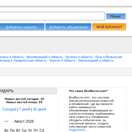
ковск и область
|
Кропивницкий и область
|
Луганск и область
|
Луцк и Волынская
жгород и Закарпатская область
|
Херсон и область
|
Хмельницкий и область
|
ЕНДАРЬ
Что такое ВсеВести.com?
ВсеВести.com - это система
Новых вестей сегодня: 19
поиска региональных новостей
Новых вестей вчера: 93
и объявлений, где вы сможете
найти ежеминутно
Сегодня
|
7 дней
|
30 дней
обновляемую информацию из
тысяч источников, опубликовать
свои новости и объявления,
обсудить события или, за
<<
Август 2026
считанные минуты, создать
собственную ленту новостей.
Подробнее...
Вс
Пн
Вт
Ср
Чт
Пт
Сб