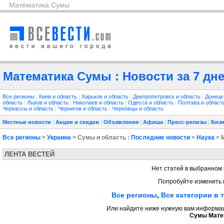
Математика Сумы
Математика Сумы : Новости за 7 дн
Все регионы
|
Киев и область
|
Харьков и область
|
Днепропетровск и область
|
Донецк
область
|
Львов и область
|
Николаев и область
|
Одесса и область
|
Полтава и облас
Черкассы и область
|
Чернигов и область
|
Черновцы и область
Местные новости
|
Акции и скидки
|
Объявления
|
Афиша
|
Пресс-релизы
|
Бизн
Все регионы
>
Украина
> Сумы и область :
Последние новости
>
Наука
> 
ЛЕНТА ВЕСТЕЙ
Нет статей в выбранном 
Попробуйте изменить 
Все регионы
,
Все категории в 
Или найдите ниже нужную вам информаци
Сумы Мате