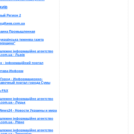
КИЇВ
вый Регион 2
родКиев.com.ua
раина Промышленная
українська тижнева газета
іверщина"
алежне інформаційне агентство
.com.ua - Львів
к - інформаційний портал
лтава-Информ
пГород - Информационно-
равочный портал города Сумы
а-FAX
алежне інформаційне агентство
.com.ua - Луцьк
News24 - Новости Украины и мира
алежне інформаційне агентство
.com.ua - Рівне
алежне інформаційне агентство
.com.ua - Тернопіль