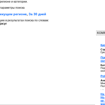
регионе и категории.
параметры поиска
текущем регионе
,
За 30 дней
ю в результатах поиска по словам:
Досуг
КОМ
Кир
Стр
Гря
Під
он
Ка
Пор
онл
Pol
Av
Мне
Пол
. ...
На 
Но
не
ма