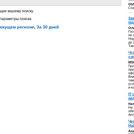
ОbM
Спа
щие вашему поиску.
. ...
За
параметры поиска
під
текущем регионе
,
За 30 дней
Оль
Гос
не 
Нор
до 
Так
Чт
со
MS
Гру
пре
офо
Вла
там
усл
и к
IT 
ряд
Нат
На 
обе
Акт
Че
На
Ан