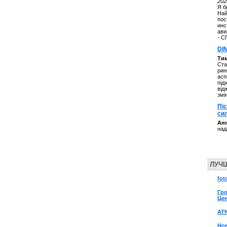
202
Я б
Най
пос
инс
ави
- С
DI
Ти
Ста
рин
асп
під
від
змі
Пі
си
Анн
над
ЛУЧ
fot
Гро
Цен
AT
Но