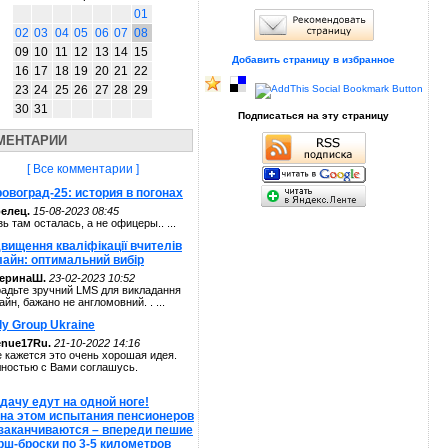
01
02
03
04
05
06
07
08
09
10
11
12
13
14
15
Добавить страницу в избранное
16
17
18
19
20
21
22
23
24
25
26
27
28
29
30
31
Подписаться на эту страницу
МЕНТАРИИ
[ Все комментарии ]
овоград-25: история в погонах
елец.
15-08-2023 08:45
зь там осталась, а не офицеры.. ...
вищення кваліфікації вчителів
лайн: оптимальний вибір
теринаШ.
23-02-2023 10:52
адьте зручний LMS для викладання
айн, бажано не англомовний. . ...
ly Group Ukraine
enue17Ru.
21-10-2022 14:16
 кажется это очень хорошая идея.
ностью с Вами соглашусь.
дачу едут на одной ноге!
 на этом испытания пенсионеров
 заканчиваются – впереди пешие
рш-броски по 3-5 километров