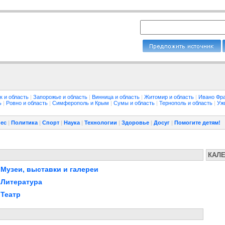
к и область
|
Запорожье и область
|
Винница и область
|
Житомир и область
|
Ивано Фра
ть
|
Ровно и область
|
Симферополь и Крым
|
Сумы и область
|
Тернополь и область
|
Уж
ес
|
Политика
|
Спорт
|
Наука
|
Технологии
|
Здоровье
|
Досуг
|
Помогите детям!
КАЛ
Музеи, выставки и галереи
Литература
Театр