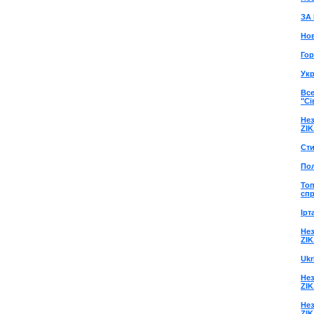
ЗА 
Но
Го
Ук
Все
"С
Нез
ZIK
Сти
По
То
сп
Ірт
Нез
ZIK
Ukr
Нез
ZIK
Нез
ZIK