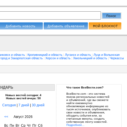
нковск и область
|
Кропивницкий и область
|
Луганск и область
|
Луцк и Волынская
город и Закарпатская область
|
Херсон и область
|
Хмельницкий и область
|
Черкассы
ЕНДАРЬ
Что такое ВсеВести.com?
ВсеВести.com - это система
Новых вестей сегодня: 4
поиска региональных новостей
Новых вестей вчера: 50
и объявлений, где вы сможете
найти ежеминутно
Сегодня
|
7 дней
|
30 дней
обновляемую информацию из
тысяч источников, опубликовать
свои новости и объявления,
обсудить события или, за
<<
Август 2026
считанные минуты, создать
собственную ленту новостей.
Подробнее...
Вс
Пн
Вт
Ср
Чт
Пт
Сб