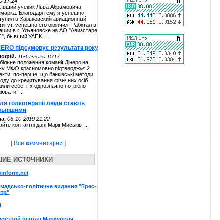
0 17:24
ывший ученик Льва Абрамовича
марка. Благодаря ему я успешно
тупил в Харьковский авиационный
титут, успешно его окончил. Работал в
ации в г. Ульяновске на АО "Авиастаре
П", бывший УАПК. ...
NERO підсумовує результати року
мофій.
16-01-2020 15:17
більне положення команії Дінеро на
ку МФО красномовно підтверджує 2
екти: по-перше, що банківські методи
ходу до кредитування фізичних осіб
жили себе, і їх однозначно потрібно
нювати. ...
сля голкотерапії люди стають
льнішими
а.
06-10-2019 21:22
айте контактні дані Марії Миськів. ...
[ Все комментарии ]
ШИЕ ИСТОЧНИКИ
oinform.net
мадсько-політичне видання "Прес-
тр"
N
востной портал Мариуполя