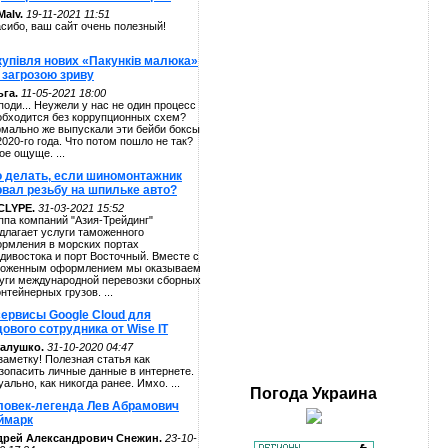
alv.
19-11-2021 11:51
сибо, ваш сайт очень полезный!
купівля нових «Пакунків малюка»
 загрозою зриву
га.
11-05-2021 18:00
поди... Неужели у нас не один процесс
обходится без коррупционных схем?
мально же выпускали эти бейби боксы
2020-го года. Что потом пошло не так?
ое ощуще. ...
о делать, если шиномонтажник
рвал резьбу на шпильке авто?
CLYPE.
31-03-2021 15:52
ппа компаний "Азия-Трейдинг"
длагает услуги таможенного
рмления в морских портах
дивостока и порт Восточный. Вместе с
оженным оформлением мы оказываем
уги международной перевозки сборных
онтейнерных грузов. ...
сервисы Google Cloud для
ового сотрудника от Wise IT
алушко.
31-10-2020 04:47
заметку! Полезная статья как
зопасить личные данные в интернете.
уально, как никогда ранее. Имхо. ...
Погода
Украина
ловек-легенда Лев Абрамович
ймарк
дрей Александрович Снежин.
23-10-