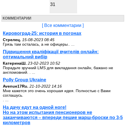
31
КОММЕНТАРИИ
[ Все комментарии ]
Кировоград-25: история в погонах
Стрелец.
15-08-2023 08:45
Грязь там осталась, а не офицеры.. ...
Підвищення кваліфікації вчителів онлайн:
оптимальний вибір
КатеринаШ.
23-02-2023 10:52
Порадьте зручний LMS для викладання онлайн, бажано не
англомовний. . ...
Polly Group Ukraine
Avenue17Ru.
21-10-2022 14:16
Мне кажется это очень хорошая идея. Полностью с Вами
соглашусь.
. ...
На дачу едут на одной ноге!
Но на этом испытания пенсионеров не
заканчиваются – впереди пешие марш-броски по 3-5
километров