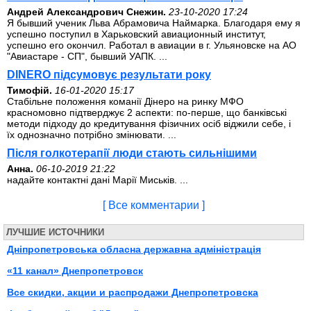
Андрей Александрович Снежин.
23-10-2020 17:24
Я бывший ученик Льва Абрамовича Наймарка. Благодаря ему я
успешно поступил в Харьковский авиационный институт,
успешно его окончил. Работал в авиации в г. Ульяновске на АО
"Авиастаре - СП", бывший УАПК. ...
DINERO підсумовує результати року
Тимофій.
16-01-2020 15:17
Стабільне положення команії Дінеро на ринку МФО
красномовно підтверджує 2 аспекти: по-перше, що банківські
методи підходу до кредитування фізичних осіб віджили себе, і
їх однозначно потрібно змінювати. ...
Після голкотерапії люди стають сильнішими
Анна.
06-10-2019 21:22
надайте контактні дані Марії Миськів. ...
[ Все комментарии ]
ЛУЧШИЕ ИСТОЧНИКИ
Дніпропетровська обласна державна адміністрація
«11 канал» Днепропетровск
Все скидки, акции и распродажи Днепропетровска