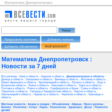
Математика Днепропетровск
Математика Днепропетровск :
Новости за 7 дней
Все регионы
|
Киев и область
|
Харьков и область
|
Днепропетровск и область
|
Донецк и область
|
Запорожье и область
|
Винница и область
|
Житомир и область
|
Ивано Франковск и область
|
Кропивницкий и область
|
Луганск и область
|
Луцк и
Волынская область
|
Львов и область
|
Николаев и область
|
Одесса и область
|
Полтава и область
|
Ровно и область
|
Симферополь и Крым
|
Сумы и область
|
Тернополь и область
|
Ужгород и Закарпатская область
|
Херсон и область
|
Хмельницкий и область
|
Черкассы и область
|
Чернигов и область
|
Черновцы и
область
Местные новости
|
Акции и скидки
|
Объявления
|
Афиша
|
Пресс-релизы
|
Бизнес
|
Политика
|
Спорт
|
Наука
|
Технологии
|
Здоровье
|
Досуг
|
Помогите
детям!