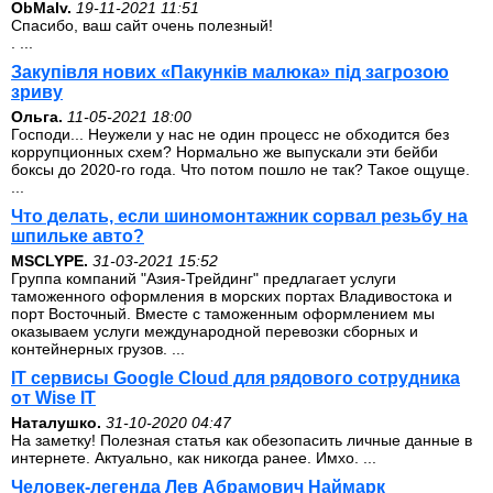
ОbMalv.
19-11-2021 11:51
Спасибо, ваш сайт очень полезный!
. ...
Закупівля нових «Пакунків малюка» під загрозою
зриву
Ольга.
11-05-2021 18:00
Господи... Неужели у нас не один процесс не обходится без
коррупционных схем? Нормально же выпускали эти бейби
боксы до 2020-го года. Что потом пошло не так? Такое ощуще.
...
Что делать, если шиномонтажник сорвал резьбу на
шпильке авто?
MSCLYPE.
31-03-2021 15:52
Группа компаний "Азия-Трейдинг" предлагает услуги
таможенного оформления в морских портах Владивостока и
порт Восточный. Вместе с таможенным оформлением мы
оказываем услуги международной перевозки сборных и
контейнерных грузов. ...
IT сервисы Google Cloud для рядового сотрудника
от Wise IT
Наталушко.
31-10-2020 04:47
На заметку! Полезная статья как обезопасить личные данные в
интернете. Актуально, как никогда ранее. Имхо. ...
Человек-легенда Лев Абрамович Наймарк