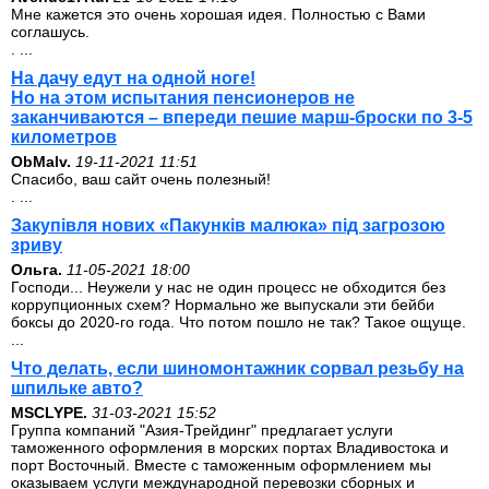
Мне кажется это очень хорошая идея. Полностью с Вами
соглашусь.
. ...
На дачу едут на одной ноге!
Но на этом испытания пенсионеров не
заканчиваются – впереди пешие марш-броски по 3-5
километров
ОbMalv.
19-11-2021 11:51
Спасибо, ваш сайт очень полезный!
. ...
Закупівля нових «Пакунків малюка» під загрозою
зриву
Ольга.
11-05-2021 18:00
Господи... Неужели у нас не один процесс не обходится без
коррупционных схем? Нормально же выпускали эти бейби
боксы до 2020-го года. Что потом пошло не так? Такое ощуще.
...
Что делать, если шиномонтажник сорвал резьбу на
шпильке авто?
MSCLYPE.
31-03-2021 15:52
Группа компаний "Азия-Трейдинг" предлагает услуги
таможенного оформления в морских портах Владивостока и
порт Восточный. Вместе с таможенным оформлением мы
оказываем услуги международной перевозки сборных и