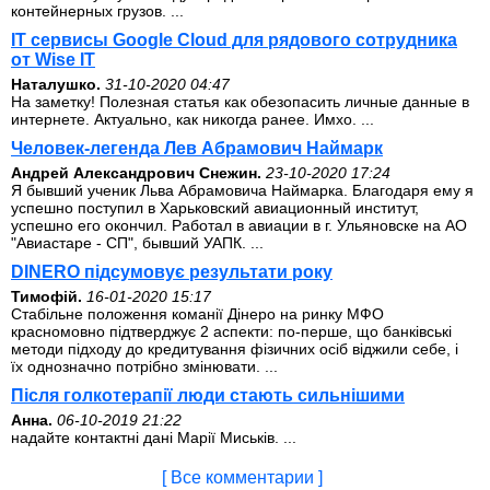
контейнерных грузов. ...
IT сервисы Google Cloud для рядового сотрудника
от Wise IT
Наталушко.
31-10-2020 04:47
На заметку! Полезная статья как обезопасить личные данные в
интернете. Актуально, как никогда ранее. Имхо. ...
Человек-легенда Лев Абрамович Наймарк
Андрей Александрович Снежин.
23-10-2020 17:24
Я бывший ученик Льва Абрамовича Наймарка. Благодаря ему я
успешно поступил в Харьковский авиационный институт,
успешно его окончил. Работал в авиации в г. Ульяновске на АО
"Авиастаре - СП", бывший УАПК. ...
DINERO підсумовує результати року
Тимофій.
16-01-2020 15:17
Стабільне положення команії Дінеро на ринку МФО
красномовно підтверджує 2 аспекти: по-перше, що банківські
методи підходу до кредитування фізичних осіб віджили себе, і
їх однозначно потрібно змінювати. ...
Після голкотерапії люди стають сильнішими
Анна.
06-10-2019 21:22
надайте контактні дані Марії Миськів. ...
[ Все комментарии ]