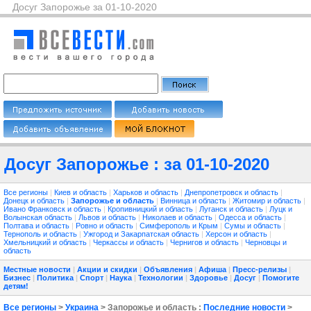
Досуг Запорожье за 01-10-2020
Досуг Запорожье : за 01-10-2020
Все регионы
|
Киев и область
|
Харьков и область
|
Днепропетровск и область
|
Донецк и область
|
Запорожье и область
|
Винница и область
|
Житомир и область
|
Ивано Франковск и область
|
Кропивницкий и область
|
Луганск и область
|
Луцк и
Волынская область
|
Львов и область
|
Николаев и область
|
Одесса и область
|
Полтава и область
|
Ровно и область
|
Симферополь и Крым
|
Сумы и область
|
Тернополь и область
|
Ужгород и Закарпатская область
|
Херсон и область
|
Хмельницкий и область
|
Черкассы и область
|
Чернигов и область
|
Черновцы и
область
Местные новости
|
Акции и скидки
|
Объявления
|
Афиша
|
Пресс-релизы
|
Бизнес
|
Политика
|
Спорт
|
Наука
|
Технологии
|
Здоровье
|
Досуг
|
Помогите
детям!
Все регионы
>
Украина
> Запорожье и область :
Последние новости
>