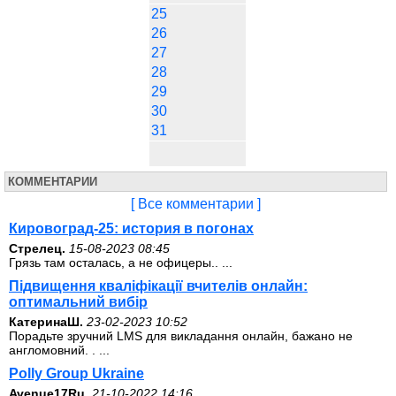
25
26
27
28
29
30
31
КОММЕНТАРИИ
[ Все комментарии ]
Кировоград-25: история в погонах
Стрелец.
15-08-2023 08:45
Грязь там осталась, а не офицеры.. ...
Підвищення кваліфікації вчителів онлайн:
оптимальний вибір
КатеринаШ.
23-02-2023 10:52
Порадьте зручний LMS для викладання онлайн, бажано не
англомовний. . ...
Polly Group Ukraine
Avenue17Ru.
21-10-2022 14:16