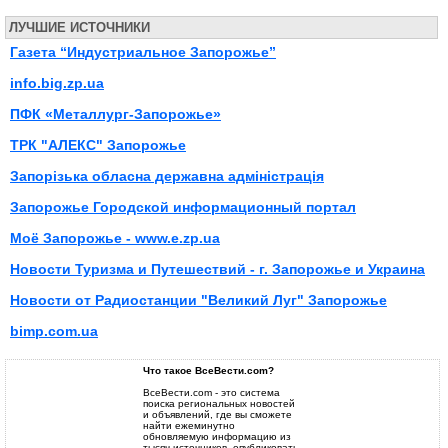
ЛУЧШИЕ ИСТОЧНИКИ
Газета “Индустриальное Запорожье”
info.big.zp.ua
ПФК «Металлург-Запорожье»
ТРК "АЛЕКС" Запорожье
Запорізька обласна державна адміністрація
Запорожье Городской информационный портал
Моё Запорожье - www.e.zp.ua
Новости Туризма и Путешествий - г. Запорожье и Украина
Новости от Радиостанции "Великий Луг" Запорожье
bimp.com.ua
Что такое ВсеВести.com?
ВсеВести.com - это система
поиска региональных новостей
и объявлений, где вы сможете
найти ежеминутно
обновляемую информацию из
тысяч источников, опубликовать