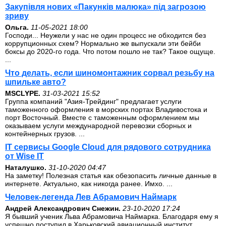
Закупівля нових «Пакунків малюка» під загрозою
зриву
Ольга.
11-05-2021 18:00
Господи... Неужели у нас не один процесс не обходится без
коррупционных схем? Нормально же выпускали эти бейби
боксы до 2020-го года. Что потом пошло не так? Такое ощуще.
...
Что делать, если шиномонтажник сорвал резьбу на
шпильке авто?
MSCLYPE.
31-03-2021 15:52
Группа компаний "Азия-Трейдинг" предлагает услуги
таможенного оформления в морских портах Владивостока и
порт Восточный. Вместе с таможенным оформлением мы
оказываем услуги международной перевозки сборных и
контейнерных грузов. ...
IT сервисы Google Cloud для рядового сотрудника
от Wise IT
Наталушко.
31-10-2020 04:47
На заметку! Полезная статья как обезопасить личные данные в
интернете. Актуально, как никогда ранее. Имхо. ...
Человек-легенда Лев Абрамович Наймарк
Андрей Александрович Снежин.
23-10-2020 17:24
Я бывший ученик Льва Абрамовича Наймарка. Благодаря ему я
успешно поступил в Харьковский авиационный институт,