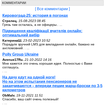
КОММЕНТАРИИ
[ Все комментарии ]
Кировоград-25: история в погонах
Стрелец.
15-08-2023 08:45
Грязь там осталась, а не офицеры.. ...
Підвищення кваліфікації вчителів онлайн:
оптимальний вибір
КатеринаШ.
23-02-2023 10:52
Порадьте зручний LMS для викладання онлайн, бажано не
англомовний. . ...
Polly Group Ukraine
Avenue17Ru.
21-10-2022 14:16
Мне кажется это очень хорошая идея. Полностью с Вами
соглашусь.
. ...
На дачу едут на одной ноге!
Но на этом испытания пенсионеров не
заканчиваются – впереди пешие марш-броски по 3-5
километров
ОbMalv.
19-11-2021 11:51
Спасибо, ваш сайт очень полезный!
. ...