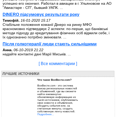
успешно его окончил. Работал в авиации в г. Ульяновске на АО
"Авиастаре - СП", бывший УАПК. ...
DINERO підсумовує результати року
Тимофій.
16-01-2020 15:17
Стабільне положення команії Дінеро на ринку МФО
красномовно підтверджує 2 аспекти: по-перше, що банківські
методи підходу до кредитування фізичних осіб віджили себе, і
їх однозначно потрібно змінювати. ...
Після голкотерапії люди стають сильнішими
Анна.
06-10-2019 21:22
надайте контактні дані Марії Миськів. ...
[ Все комментарии ]
ЛУЧШИЕ ИСТОЧНИКИ
Что такое ВсеВести.com?
ВсеВести.com - это система
поиска региональных новостей
и объявлений, где вы сможете
найти ежеминутно
обновляемую информацию из
тысяч источников, опубликовать
свои новости и объявления,
обсудить события или, за
считанные минуты, создать
собственную ленту новостей.
Подробнее...