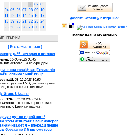
01
02
03
04
05
06
07
08
09
10
11
12
13
14
15
16
17
Добавить страницу в избранное
18
19
20
21
22
23
24
25
26
27
28
29
30
31
Подписаться на эту страницу
МЕНТАРИИ
[ Все комментарии ]
овоград-25: история в погонах
елец.
15-08-2023 08:45
зь там осталась, а не офицеры.. ...
вищення кваліфікації вчителів
лайн: оптимальний вибір
теринаШ.
23-02-2023 10:52
адьте зручний LMS для викладання
айн, бажано не англомовний. . ...
ly Group Ukraine
enue17Ru.
21-10-2022 14:16
 кажется это очень хорошая идея.
ностью с Вами соглашусь.
дачу едут на одной ноге!
 на этом испытания пенсионеров
 заканчиваются – впереди пешие
рш-броски по 3-5 километров