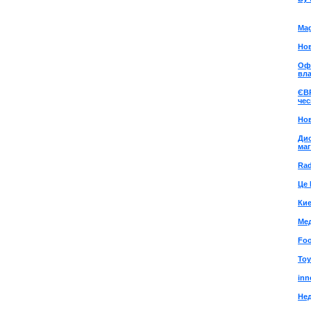
Mag
Нов
Офі
вл
ЄВ
чес
Нов
Дис
ма
Rad
Це 
Ки
Ме
Foo
Toy
inn
Не