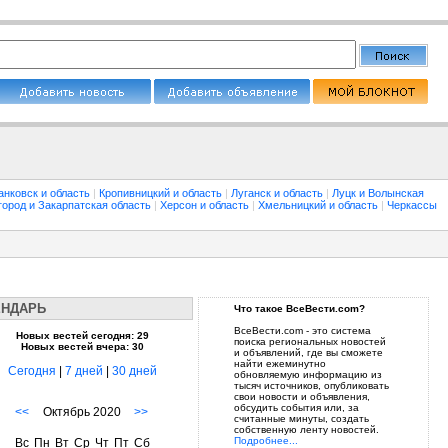
анковск и область
|
Кропивницкий и область
|
Луганск и область
|
Луцк и Волынская
город и Закарпатская область
|
Херсон и область
|
Хмельницкий и область
|
Черкассы
ЕНДАРЬ
Что такое ВсеВести.com?
ВсеВести.com - это система
Новых вестей сегодня: 29
поиска региональных новостей
Новых вестей вчера: 30
и объявлений, где вы сможете
найти ежеминутно
Сегодня
|
7 дней
|
30 дней
обновляемую информацию из
тысяч источников, опубликовать
свои новости и объявления,
обсудить события или, за
<<
Октябрь 2020
>>
считанные минуты, создать
собственную ленту новостей.
Подробнее...
Вс
Пн
Вт
Ср
Чт
Пт
Сб