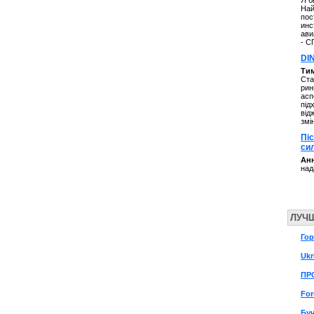
Я б
Най
пос
инс
ави
- С
DI
Ти
Ста
рин
асп
під
від
змі
Пі
си
Анн
над
ЛУЧ
Го
Ukr
ПР
For
Буч