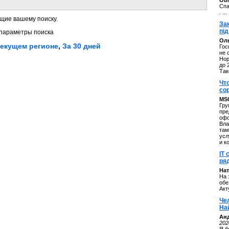
ОbM
Спа
. ...
щие вашему поиску.
За
під
параметры поиска
Оль
текущем регионе
,
За 30 дней
Гос
не 
Нор
до 
Так
Чт
со
MS
Гру
пре
офо
Вла
там
усл
и к
IT 
ряд
Нат
На 
обе
Акт
Че
На
Ан
202