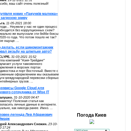
alv.
19-11-2021 11:51
сибо, ваш сайт очень полезный!
купівля нових «Пакунків малюка»
 загрозою зриву
га.
11-05-2021 18:00
поди... Неужели у нас не один процесс
обходится без коррупционных схем?
мально же выпускали эти бейби боксы
2020-го года. Что потом пошло не так?
ое ощуще. ...
о делать, если шиномонтажник
рвал резьбу на шпильке авто?
CLYPE.
31-03-2021 15:52
ппа компаний "Азия-Трейдинг"
длагает услуги таможенного
рмления в морских портах
дивостока и порт Восточный. Вместе с
оженным оформлением мы оказываем
уги международной перевозки сборных
онтейнерных грузов. ...
сервисы Google Cloud для
ового сотрудника от Wise IT
алушко.
31-10-2020 04:47
заметку! Полезная статья как
зопасить личные данные в интернете.
уально, как никогда ранее. Имхо. ...
ловек-легенда Лев Абрамович
Погода
Киев
ймарк
дрей Александрович Снежин.
23-10-
0 17:24