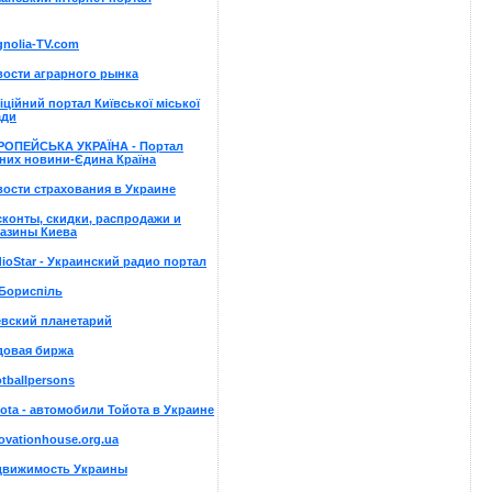
nolia-TV.com
ости аграрного рынка
ційний портал Київської міської
ади
РОПЕЙСЬКА УКРАЇНА - Портал
них новини-Єдина Країна
ости страхования в Украине
конты, скидки, распродажи и
газины Киева
ioStar - Украинский радио портал
Бориспіль
евский планетарий
довая биржа
tballpersons
ota - автомобили Тойота в Украине
ovationhouse.org.ua
движимость Украины