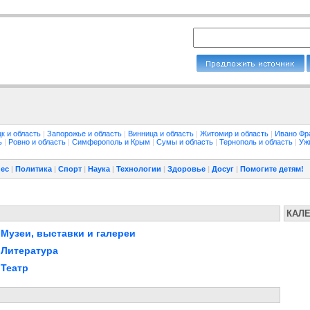
к и область
|
Запорожье и область
|
Винница и область
|
Житомир и область
|
Ивано Фр
ть
|
Ровно и область
|
Симферополь и Крым
|
Сумы и область
|
Тернополь и область
|
Уж
ес
|
Политика
|
Спорт
|
Наука
|
Технологии
|
Здоровье
|
Досуг
|
Помогите детям!
КАЛ
Музеи, выставки и галереи
Литература
Театр