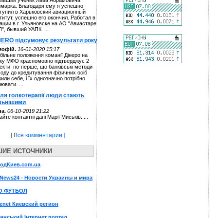
ывший ученик Льва Абрамовича
марка. Благодаря ему я успешно
тупил в Харьковский авиационный
титут, успешно его окончил. Работал в
ации в г. Ульяновске на АО "Авиастаре
П", бывший УАПК. ...
NERO підсумовує результати року
мофій.
16-01-2020 15:17
більне положення команії Дінеро на
ку МФО красномовно підтверджує 2
екти: по-перше, що банківські методи
ходу до кредитування фізичних осіб
жили себе, і їх однозначно потрібно
нювати. ...
сля голкотерапії люди стають
льнішими
а.
06-10-2019 21:22
айте контактні дані Марії Миськів. ...
[ Все комментарии ]
ШИЕ ИСТОЧНИКИ
родКиев.com.ua
News24 - Новости Украины и мира
О ФУТБОЛ
enet Киевский регион
анський Інтернет портал