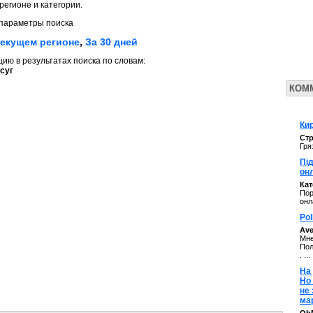
регионе и категории.
параметры поиска
текущем регионе
,
За 30 дней
ю в результатах поиска по словам:
суг
КОМ
Кир
Стр
Гря
Під
он
Ка
Пор
онл
Pol
Av
Мне
Пол
. ...
На 
Но
не
ма