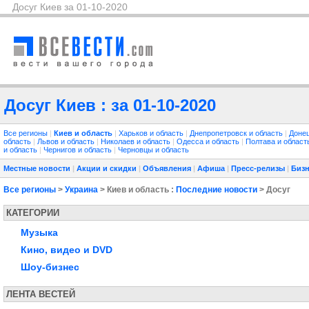
Досуг Киев за 01-10-2020
Досуг Киев : за 01-10-2020
Все регионы
|
Киев и область
|
Харьков и область
|
Днепропетровск и область
|
Донец
область
|
Львов и область
|
Николаев и область
|
Одесса и область
|
Полтава и облас
и область
|
Чернигов и область
|
Черновцы и область
Местные новости
|
Акции и скидки
|
Объявления
|
Афиша
|
Пресс-релизы
|
Бизн
Все регионы
>
Украина
> Киев и область :
Последние новости
> Досуг
КАТЕГОРИИ
Музыка
Кино, видео и DVD
Шоу-бизнес
ЛЕНТА ВЕСТЕЙ