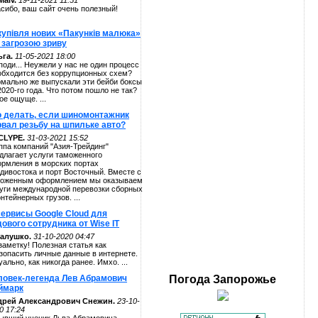
alv.
19-11-2021 11:51
сибо, ваш сайт очень полезный!
купівля нових «Пакунків малюка»
 загрозою зриву
га.
11-05-2021 18:00
поди... Неужели у нас не один процесс
обходится без коррупционных схем?
мально же выпускали эти бейби боксы
2020-го года. Что потом пошло не так?
ое ощуще. ...
о делать, если шиномонтажник
рвал резьбу на шпильке авто?
CLYPE.
31-03-2021 15:52
ппа компаний "Азия-Трейдинг"
длагает услуги таможенного
рмления в морских портах
дивостока и порт Восточный. Вместе с
оженным оформлением мы оказываем
уги международной перевозки сборных
онтейнерных грузов. ...
сервисы Google Cloud для
ового сотрудника от Wise IT
алушко.
31-10-2020 04:47
заметку! Полезная статья как
зопасить личные данные в интернете.
уально, как никогда ранее. Имхо. ...
ловек-легенда Лев Абрамович
Погода
Запорожье
ймарк
дрей Александрович Снежин.
23-10-
0 17:24