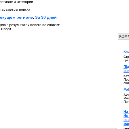
регионе и категории.
параметры поиска
текущем регионе
,
За 30 дней
ю в результатах поиска по словам:
 Спорт
КОМ
Кир
Стр
Гря
Під
он
Ка
Пор
онл
Pol
Av
Мне
Пол
. ...
На 
Но
не
ма