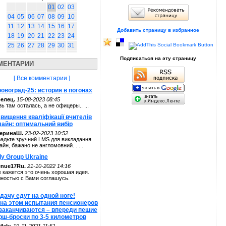
01
02
03
04
05
06
07
08
09
10
11
12
13
14
15
16
17
Добавить страницу в избранное
18
19
20
21
22
23
24
25
26
27
28
29
30
31
Подписаться на эту страницу
МЕНТАРИИ
[ Все комментарии ]
овоград-25: история в погонах
елец.
15-08-2023 08:45
зь там осталась, а не офицеры.. ...
вищення кваліфікації вчителів
лайн: оптимальний вибір
теринаШ.
23-02-2023 10:52
адьте зручний LMS для викладання
айн, бажано не англомовний. . ...
ly Group Ukraine
enue17Ru.
21-10-2022 14:16
 кажется это очень хорошая идея.
ностью с Вами соглашусь.
дачу едут на одной ноге!
 на этом испытания пенсионеров
 заканчиваются – впереди пешие
рш-броски по 3-5 километров