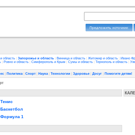
 и область
|
Запорожье и область
|
Винница и область
|
Житомир и область
|
Ивано Фр
ть
|
Ровно и область
|
Симферополь и Крым
|
Сумы и область
|
Тернополь и область
|
Уж
ес
|
Политика
|
Спорт
|
Наука
|
Технологии
|
Здоровье
|
Досуг
|
Помогите детям!
рт
КАЛ
Тенис
Баскетбол
Формула 1