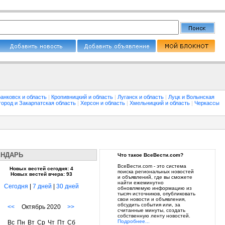
анковск и область
|
Кропивницкий и область
|
Луганск и область
|
Луцк и Волынская
город и Закарпатская область
|
Херсон и область
|
Хмельницкий и область
|
Черкассы
ЕНДАРЬ
Что такое ВсеВести.com?
ВсеВести.com - это система
Новых вестей сегодня: 4
поиска региональных новостей
Новых вестей вчера: 93
и объявлений, где вы сможете
найти ежеминутно
Сегодня
|
7 дней
|
30 дней
обновляемую информацию из
тысяч источников, опубликовать
свои новости и объявления,
обсудить события или, за
<<
Октябрь 2020
>>
считанные минуты, создать
собственную ленту новостей.
Подробнее...
Вс
Пн
Вт
Ср
Чт
Пт
Сб