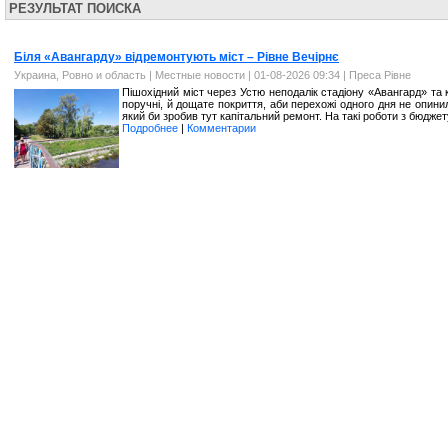
РЕЗУЛЬТАТ ПОИСКА
Біля «Авангарду» відремонтують міст – Рівне Вечірнє
Украина, Ровно и область
|
Местные новости
| 01-08-2026 09:34 |
Преса Рівне
Пішохідний міст через Устю неподалік стадіону «Авангард» та
поручні, й дощате покриття, аби перехожі одного дня не опини
який би зробив тут капітальний ремонт. На такі роботи з бюджет
Подробнее
|
Комментарии