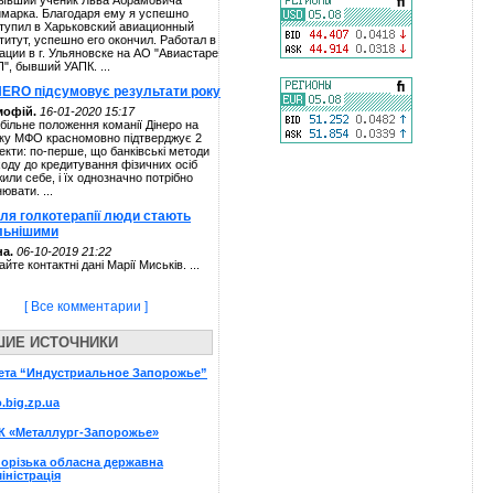
ывший ученик Льва Абрамовича
марка. Благодаря ему я успешно
тупил в Харьковский авиационный
титут, успешно его окончил. Работал в
ации в г. Ульяновске на АО "Авиастаре
П", бывший УАПК. ...
NERO підсумовує результати року
мофій.
16-01-2020 15:17
більне положення команії Дінеро на
ку МФО красномовно підтверджує 2
екти: по-перше, що банківські методи
ходу до кредитування фізичних осіб
жили себе, і їх однозначно потрібно
нювати. ...
сля голкотерапії люди стають
льнішими
а.
06-10-2019 21:22
айте контактні дані Марії Миськів. ...
[ Все комментарии ]
ШИЕ ИСТОЧНИКИ
ета “Индустриальное Запорожье”
o.big.zp.ua
К «Металлург-Запорожье»
орізька обласна державна
іністрація