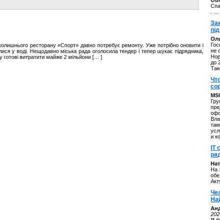
ОbM
Спа
. ...
За
під
Оль
Гос
 колишнього ресторану «Спорт» давно потребує ремонту. Уже потрібно оновити і
не 
лися у воді. Нещодавно міська рада оголосила тендер і тепер шукає підрядника,
Нор
у готові витратити майже 2 мільйони [… ]
до 
Так
Чт
со
MS
Гру
пре
офо
Вла
там
усл
и к
IT 
ряд
Нат
На 
обе
Акт
Че
На
Ан
202