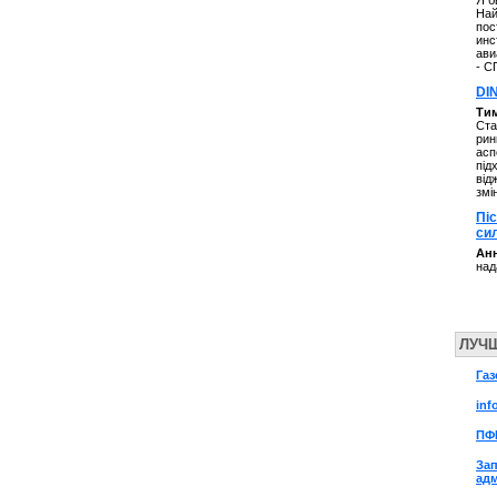
Я б
Най
пос
инс
ави
- С
DI
Ти
Ста
рин
асп
під
від
змі
Пі
си
Анн
над
ЛУЧ
Газ
inf
ПФ
Зап
адм