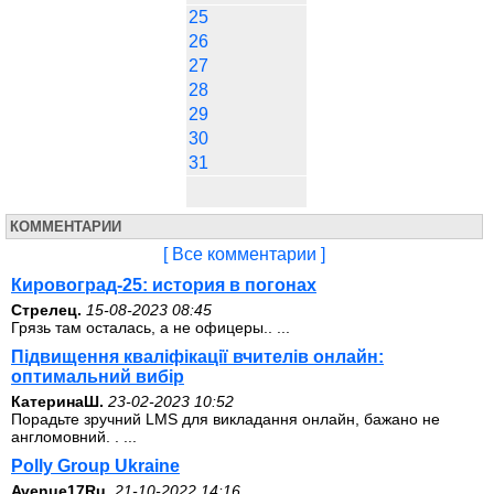
25
26
27
28
29
30
31
КОММЕНТАРИИ
[ Все комментарии ]
Кировоград-25: история в погонах
Стрелец.
15-08-2023 08:45
Грязь там осталась, а не офицеры.. ...
Підвищення кваліфікації вчителів онлайн:
оптимальний вибір
КатеринаШ.
23-02-2023 10:52
Порадьте зручний LMS для викладання онлайн, бажано не
англомовний. . ...
Polly Group Ukraine
Avenue17Ru.
21-10-2022 14:16