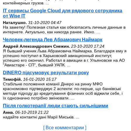
контейнерных грузов. ...
IT сервисы Google Cloud для рядового сотрудника
от Wise IT
Наталушко.
31-10-2020 04:47
На заметку! Полезная статья как обезопасить личные данные в
интернете. Актуально, как никогда ранее. Имхо. ...
Человек-легенда Лев Абрамович Наймарк
Андрей Александрович Снежин.
23-10-2020 17:24
Я бывший ученик Льва Абрамовича Наймарка. Благодаря ему я
успешно поступил в Харьковский авиационный институт,
успешно его окончил. Работал в авиации в г. Ульяновске на АО
"Авиастаре - СП", бывший УАПК. ...
DINERO підсумовує результати року
Тимофій.
16-01-2020 15:17
Стабільне положення команії Дінеро на ринку МФО
красномовно підтверджує 2 аспекти: по-перше, що банківські
методи підходу до кредитування фізичних осіб віджили себе, і
їх однозначно потрібно змінювати. ...
Після голкотерапії люди стають сильнішими
Анна.
06-10-2019 21:22
надайте контактні дані Марії Миськів. ...
[ Все комментарии ]