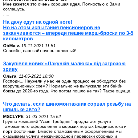
Мне кажется это очень хорошая идея. Полностью с Вами
соглашусь.
. ...
На дачу едут на одной ноге!
Но на этом испытания пенсионеров не
заканчиваются – впереди пешие марш-броски по 3-5
километров
ОbMalv.
19-11-2021 11:51
Спасибо, ваш сайт очень полезный!
. ...
Закупівля нових «Пакунків малюка» під загрозою
зриву
Ольга.
11-05-2021 18:00
Господи... Неужели у нас не один процесс не обходится без
коррупционных схем? Нормально же выпускали эти бейби
боксы до 2020-го года. Что потом пошло не так? Такое ощуще.
...
Что делать, если шиномонтажник сорвал резьбу на
шпильке авто?
MSCLYPE.
31-03-2021 15:52
Группа компаний "Азия-Трейдинг" предлагает услуги
таможенного оформления в морских портах Владивостока и
порт Восточный. Вместе с таможенным оформлением мы
оказываем услуги международной перевозки сборных и