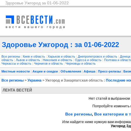
Здоровье Ужгород за 01-06-2022
Здоровье Ужгород : за 01-06-2022
Все регионы
|
Киев и область
|
Харьков и область
|
Днепропетровск и область
|
Донецк
область
|
Львов и область
|
Николаев и область
|
Одесса и область
|
Полтава и облас
Черкассы и область
|
Чернигов и область
|
Черновцы и область
Местные новости
|
Акции и скидки
|
Объявления
|
Афиша
|
Пресс-релизы
|
Бизн
Все регионы
>
Украина
> Ужгород и Закарпатская область :
Последние но
ЛЕНТА ВЕСТЕЙ
Нет статей в выбранном 
Попробуйте изменить 
Все регионы
,
Все категории в 
Или найдите ниже нужную вам информаци
Ужгород Зд