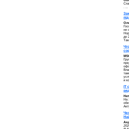
ОbM
Спа
. ...
За
під
Оль
Гос
не 
Нор
до 
Так
Чт
со
MS
Гру
пре
офо
Вла
там
усл
и к
IT 
ряд
Нат
На 
обе
Акт
Че
На
Ан
202