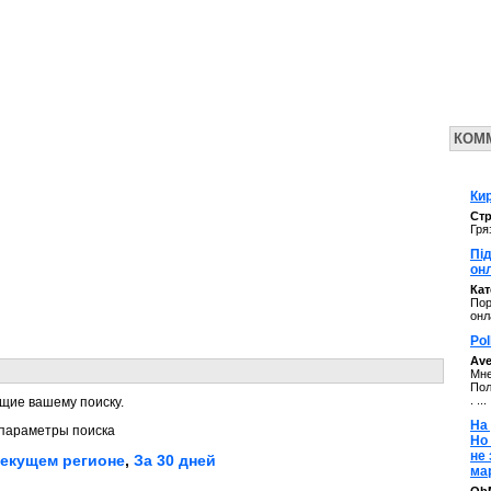
КОМ
Кир
Стр
Гря
Під
он
Ка
Пор
онл
Pol
Av
Мне
Пол
. ...
щие вашему поиску.
На 
параметры поиска
Но
не
текущем регионе
,
За 30 дней
ма