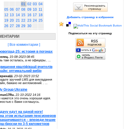
01
02
03
04
05
06
07
08
09
10
11
12
13
14
15
16
17
18
Добавить страницу в избранное
19
20
21
22
23
24
25
26
27
28
29
30
Подписаться на эту страницу
МЕНТАРИИ
[ Все комментарии ]
овоград-25: история в погонах
елец.
15-08-2023 08:45
зь там осталась, а не офицеры.. ...
вищення кваліфікації вчителів
лайн: оптимальний вибір
теринаШ.
23-02-2023 10:52
адьте зручний LMS для викладання
айн, бажано не англомовний. . ...
ly Group Ukraine
enue17Ru.
21-10-2022 14:16
 кажется это очень хорошая идея.
ностью с Вами соглашусь.
дачу едут на одной ноге!
 на этом испытания пенсионеров
 заканчиваются – впереди пешие
рш-броски по 3-5 километров