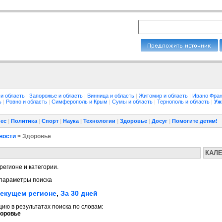
 и область
|
Запорожье и область
|
Винница и область
|
Житомир и область
|
Ивано Фран
ть
|
Ровно и область
|
Симферополь и Крым
|
Сумы и область
|
Тернополь и область
|
Уж
ес
|
Политика
|
Спорт
|
Наука
|
Технологии
|
Здоровье
|
Досуг
|
Помогите детям!
вости
> Здоровье
КАЛ
регионе и категории.
параметры поиска
текущем регионе
,
За 30 дней
ю в результатах поиска по словам:
оровье