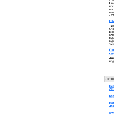
Я б
Най
пос
инс
ави
- С
DI
Ти
Ста
рин
асп
під
від
змі
Пі
си
Анн
над
ЛУЧ
Нез
ZIK
Кар
Нов
Зак
www