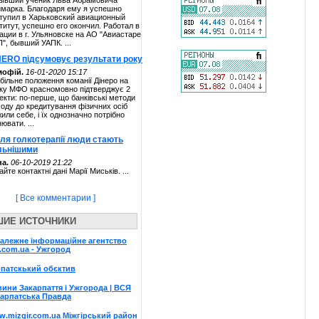
ывший ученик Льва Абрамовича
марка. Благодаря ему я успешно
тупил в Харьковский авиационный
титут, успешно его окончил. Работал в
ации в г. Ульяновске на АО "Авиастаре
П", бывший УАПК. ...
NERO підсумовує результати року
мофій.
16-01-2020 15:17
більне положення команії Дінеро на
ку МФО красномовно підтверджує 2
екти: по-перше, що банківські методи
ходу до кредитування фізичних осіб
жили себе, і їх однозначно потрібно
нювати. ...
сля голкотерапії люди стають
льнішими
а.
06-10-2019 21:22
айте контактні дані Марії Миськів. ...
[ Все комментарии ]
ШИЕ ИСТОЧНИКИ
алежне інформаційне агентство
.com.ua - Ужгород
патскький обєктив
ини Закарпаття і Ужгорода | ВСЯ
арпатська Правда
.mizgir.com.ua Міжгірський район