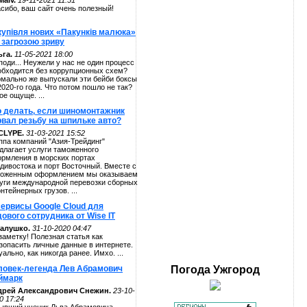
alv.
19-11-2021 11:51
сибо, ваш сайт очень полезный!
купівля нових «Пакунків малюка»
 загрозою зриву
га.
11-05-2021 18:00
поди... Неужели у нас не один процесс
обходится без коррупционных схем?
мально же выпускали эти бейби боксы
2020-го года. Что потом пошло не так?
ое ощуще. ...
о делать, если шиномонтажник
рвал резьбу на шпильке авто?
CLYPE.
31-03-2021 15:52
ппа компаний "Азия-Трейдинг"
длагает услуги таможенного
рмления в морских портах
дивостока и порт Восточный. Вместе с
оженным оформлением мы оказываем
уги международной перевозки сборных
онтейнерных грузов. ...
сервисы Google Cloud для
ового сотрудника от Wise IT
алушко.
31-10-2020 04:47
заметку! Полезная статья как
зопасить личные данные в интернете.
уально, как никогда ранее. Имхо. ...
ловек-легенда Лев Абрамович
Погода
Ужгород
ймарк
дрей Александрович Снежин.
23-10-
0 17:24