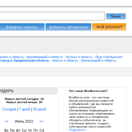
ковск и область
|
Кропивницкий и область
|
Луганск и область
|
Луцк и Волынская
город и Закарпатская область
|
Херсон и область
|
Хмельницкий и область
|
ЕНДАРЬ
Что такое ВсеВести.com?
ВсеВести.com - это система
Новых вестей сегодня: 16
поиска региональных новостей
Новых вестей вчера: 30
и объявлений, где вы сможете
найти ежеминутно
Сегодня
|
7 дней
|
30 дней
обновляемую информацию из
тысяч источников, опубликовать
свои новости и объявления,
обсудить события или, за
<<
Июнь 2022
>>
считанные минуты, создать
собственную ленту новостей.
Подробнее...
Вс
Пн
Вт
Ср
Чт
Пт
Сб