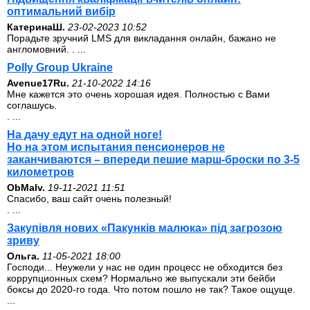
оптимальний вибір
КатеринаШ.
23-02-2023 10:52
Порадьте зручний LMS для викладання онлайн, бажано не
англомовний. . ...
Polly Group Ukraine
Avenue17Ru.
21-10-2022 14:16
Мне кажется это очень хорошая идея. Полностью с Вами
соглашусь.
. ...
На дачу едут на одной ноге!
Но на этом испытания пенсионеров не
заканчиваются – впереди пешие марш-броски по 3-5
километров
ОbMalv.
19-11-2021 11:51
Спасибо, ваш сайт очень полезный!
. ...
Закупівля нових «Пакунків малюка» під загрозою
зриву
Ольга.
11-05-2021 18:00
Господи... Неужели у нас не один процесс не обходится без
коррупционных схем? Нормально же выпускали эти бейби
боксы до 2020-го года. Что потом пошло не так? Такое ощуще.
...