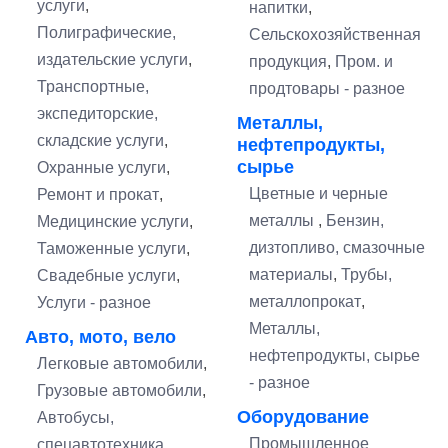
услуги
,
напитки
,
Полиграфические,
Сельскохозяйственная
издательские услуги
,
продукция
,
Пром. и
Транспортные,
продтовары - разное
экспедиторские,
Металлы,
складские услуги
,
нефтепродукты,
сырье
Охранные услуги
,
Цветные и черные
Ремонт и прокат
,
металлы
,
Бензин,
Медицинские услуги
,
дизтопливо, смазочные
Таможенные услуги
,
материалы
,
Трубы,
Свадебные услуги
,
металлопрокат
,
Услуги - разное
Металлы,
Авто, мото, вело
нефтепродукты, сырье
Легковые автомобили
,
- разное
Грузовые автомобили
,
Оборудование
Автобусы,
Промышленное
спецавтотехника,