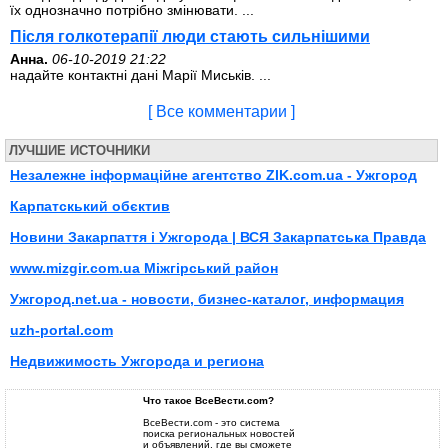
їх однозначно потрібно змінювати. ...
Після голкотерапії люди стають сильнішими
Анна.
06-10-2019 21:22
надайте контактні дані Марії Миськів. ...
[ Все комментарии ]
ЛУЧШИЕ ИСТОЧНИКИ
Незалежне інформаційне агентство ZIK.com.ua - Ужгород
Карпатскький обєктив
Новини Закарпаття і Ужгорода | ВСЯ Закарпатська Правда
www.mizgir.com.ua Міжгірський район
Ужгород.net.ua - новости, бизнес-каталог, информация
uzh-portal.com
Недвижимость Ужгорода и региона
Что такое ВсеВести.com?
ВсеВести.com - это система
поиска региональных новостей
и объявлений, где вы сможете