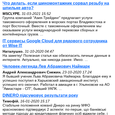
Что делать, если шиномонтажник сорвал резьбу на
шпильке авто?
MSCLYPE.
31-03-2021 15:52
Группа компаний "Азия-Трейдинг" предлагает услуги
таможенного оформления в морских портах Владивостока и
порт Восточный. Вместе с таможенным оформлением мы
оказываем услуги международной перевозки сборных и
контейнерных грузов. ...
IT сервисы Google Cloud для рядового сотрудника
от Wise IT
Наталушко.
31-10-2020 04:47
На заметку! Полезная статья как обезопасить личные данные в
интернете. Актуально, как никогда ранее. Имхо. ...
Человек-легенда Лев Абрамович Наймарк
Андрей Александрович Снежин.
23-10-2020 17:24
Я бывший ученик Льва Абрамовича Наймарка. Благодаря ему я
успешно поступил в Харьковский авиационный институт,
успешно его окончил. Работал в авиации в г. Ульяновске на АО
"Авиастаре - СП", бывший УАПК. ...
DINERO підсумовує результати року
Тимофій.
16-01-2020 15:17
Стабільне положення команії Дінеро на ринку МФО
красномовно підтверджує 2 аспекти: по-перше, що банківські
методи підходу до кредитування фізичних осіб віджили себе, і