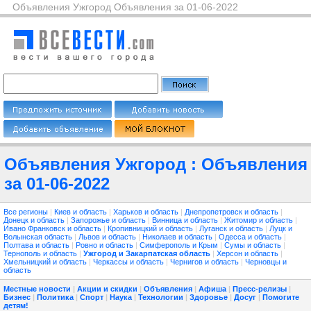
Объявления Ужгород Объявления за 01-06-2022
Объявления Ужгород : Объявления
за 01-06-2022
Все регионы
|
Киев и область
|
Харьков и область
|
Днепропетровск и область
|
Донецк и область
|
Запорожье и область
|
Винница и область
|
Житомир и область
|
Ивано Франковск и область
|
Кропивницкий и область
|
Луганск и область
|
Луцк и
Волынская область
|
Львов и область
|
Николаев и область
|
Одесса и область
|
Полтава и область
|
Ровно и область
|
Симферополь и Крым
|
Сумы и область
|
Тернополь и область
|
Ужгород и Закарпатская область
|
Херсон и область
|
Хмельницкий и область
|
Черкассы и область
|
Чернигов и область
|
Черновцы и
область
Местные новости
|
Акции и скидки
|
Объявления
|
Афиша
|
Пресс-релизы
|
Бизнес
|
Политика
|
Спорт
|
Наука
|
Технологии
|
Здоровье
|
Досуг
|
Помогите
детям!