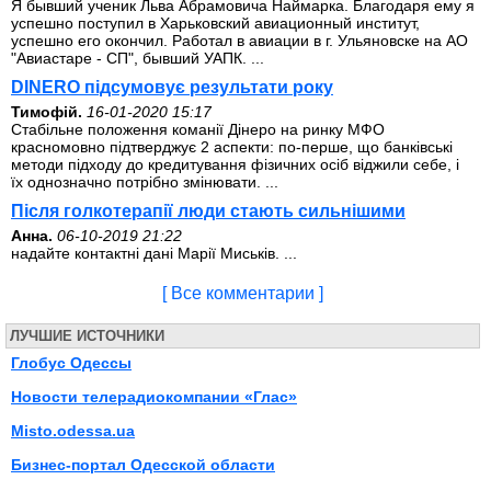
Я бывший ученик Льва Абрамовича Наймарка. Благодаря ему я
успешно поступил в Харьковский авиационный институт,
успешно его окончил. Работал в авиации в г. Ульяновске на АО
"Авиастаре - СП", бывший УАПК. ...
DINERO підсумовує результати року
Тимофій.
16-01-2020 15:17
Стабільне положення команії Дінеро на ринку МФО
красномовно підтверджує 2 аспекти: по-перше, що банківські
методи підходу до кредитування фізичних осіб віджили себе, і
їх однозначно потрібно змінювати. ...
Після голкотерапії люди стають сильнішими
Анна.
06-10-2019 21:22
надайте контактні дані Марії Миськів. ...
[ Все комментарии ]
ЛУЧШИЕ ИСТОЧНИКИ
Глобус Одессы
Новости телерадиокомпании «Глас»
Misto.odessa.ua
Бизнес-портал Одесской области