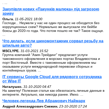
. ...
Закупівля нових «Пакунків малюка» під загрозою
зриву
Ольга.
11-05-2021 18:00
Господи... Неужели у нас не один процесс не обходится без
коррупционных схем? Нормально же выпускали эти бейби
боксы до 2020-го года. Что потом пошло не так? Такое ощуще.
...
Что делать, если шиномонтажник сорвал резьбу на
шпильке авто?
MSCLYPE.
31-03-2021 15:52
Группа компаний "Азия-Трейдинг" предлагает услуги
таможенного оформления в морских портах Владивостока и
порт Восточный. Вместе с таможенным оформлением мы
оказываем услуги международной перевозки сборных и
контейнерных грузов. ...
IT сервисы Google Cloud для рядового сотрудника
от Wise IT
Наталушко.
31-10-2020 04:47
На заметку! Полезная статья как обезопасить личные данные в
интернете. Актуально, как никогда ранее. Имхо. ...
Человек-легенда Лев Абрамович Наймарк
Андрей Александрович Снежин.
23-10-2020 17:24