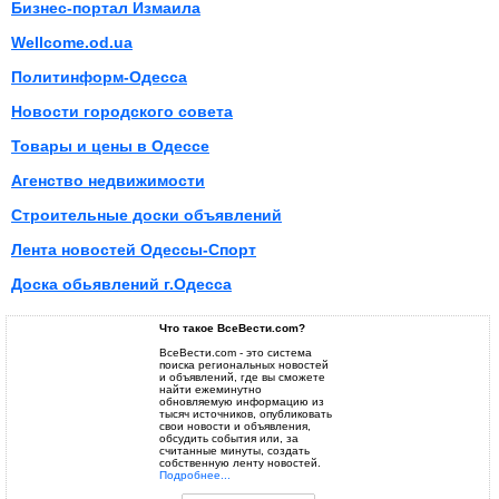
Бизнес-портал Измаила
Wellcome.od.ua
Политинформ-Одесса
Новости городского совета
Товары и цены в Одессе
Агенство недвижимости
Строительные доски объявлений
Лента новостей Одессы-Спорт
Доска обьявлений г.Одесса
Что такое ВсеВести.com?
ВсеВести.com - это система
поиска региональных новостей
и объявлений, где вы сможете
найти ежеминутно
обновляемую информацию из
тысяч источников, опубликовать
свои новости и объявления,
обсудить события или, за
считанные минуты, создать
собственную ленту новостей.
Подробнее...