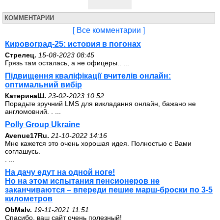
КОММЕНТАРИИ
[ Все комментарии ]
Кировоград-25: история в погонах
Стрелец.
15-08-2023 08:45
Грязь там осталась, а не офицеры.. ...
Підвищення кваліфікації вчителів онлайн:
оптимальний вибір
КатеринаШ.
23-02-2023 10:52
Порадьте зручний LMS для викладання онлайн, бажано не
англомовний. . ...
Polly Group Ukraine
Avenue17Ru.
21-10-2022 14:16
Мне кажется это очень хорошая идея. Полностью с Вами
соглашусь.
. ...
На дачу едут на одной ноге!
Но на этом испытания пенсионеров не
заканчиваются – впереди пешие марш-броски по 3-5
километров
ОbMalv.
19-11-2021 11:51
Спасибо, ваш сайт очень полезный!