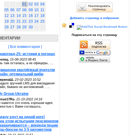
01
02
03
04
05
06
07
08
09
10
11
12
13
14
15
16
17
18
Добавить страницу в избранное
19
20
21
22
23
24
25
26
27
28
29
30
Подписаться на эту страницу
МЕНТАРИИ
[ Все комментарии ]
овоград-25: история в погонах
елец.
15-08-2023 08:45
зь там осталась, а не офицеры.. ...
вищення кваліфікації вчителів
лайн: оптимальний вибір
теринаШ.
23-02-2023 10:52
адьте зручний LMS для викладання
айн, бажано не англомовний. . ...
ly Group Ukraine
enue17Ru.
21-10-2022 14:16
 кажется это очень хорошая идея.
ностью с Вами соглашусь.
дачу едут на одной ноге!
 на этом испытания пенсионеров
 заканчиваются – впереди пешие
рш-броски по 3-5 километров