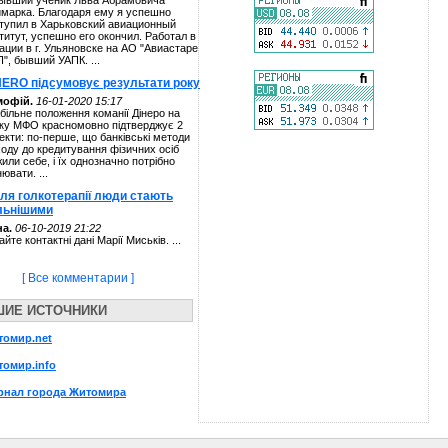
ывший ученик Льва Абрамовича
марка. Благодаря ему я успешно
тупил в Харьковский авиационный
титут, успешно его окончил. Работал в
ации в г. Ульяновске на АО "Авиастаре
П", бывший УАПК. ...
NERO підсумовує результати року
мофій.
16-01-2020 15:17
більне положення команії Дінеро на
ку МФО красномовно підтверджує 2
екти: по-перше, що банківські методи
ходу до кредитування фізичних осіб
жили себе, і їх однозначно потрібно
нювати. ...
сля голкотерапії люди стають
льнішими
а.
06-10-2019 21:22
айте контактні дані Марії Миськів. ...
[ Все комментарии ]
ШИЕ ИСТОЧНИКИ
томир.net
омир.info
рнал города Житомира