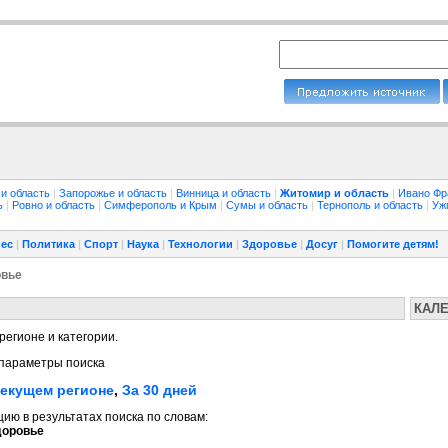
 и область
|
Запорожье и область
|
Винница и область
|
Житомир и область
|
Ивано Фр
ть
|
Ровно и область
|
Симферополь и Крым
|
Сумы и область
|
Тернополь и область
|
Уж
ес
|
Политика
|
Спорт
|
Наука
|
Технологии
|
Здоровье
|
Досуг
|
Помогите детям!
овье
КАЛ
регионе и категории.
параметры поиска
текущем регионе
,
За 30 дней
ю в результатах поиска по словам:
доровье