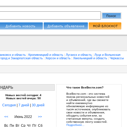
анковск и область
|
Кропивницкий и область
|
Луганск и область
|
Луцк и Волынская
город и Закарпатская область
|
Херсон и область
|
Хмельницкий и область
|
Черкассы
ЕНДАРЬ
Что такое ВсеВести.com?
ВсеВести.com - это система
Новых вестей сегодня: 4
поиска региональных новостей
Новых вестей вчера: 50
и объявлений, где вы сможете
найти ежеминутно
Сегодня
|
7 дней
|
30 дней
обновляемую информацию из
тысяч источников, опубликовать
свои новости и объявления,
обсудить события или, за
<<
Июнь 2022
>>
считанные минуты, создать
собственную ленту новостей.
Подробнее...
Вс
Пн
Вт
Ср
Чт
Пт
Сб