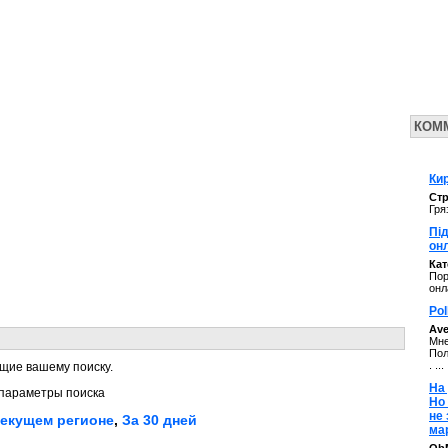
КОМ
Кир
Стр
Гря
Під
он
Ка
Пор
онл
Pol
Av
Мне
Пол
. ...
щие вашему поиску.
На 
параметры поиска
Но
не
текущем регионе
,
За 30 дней
ма