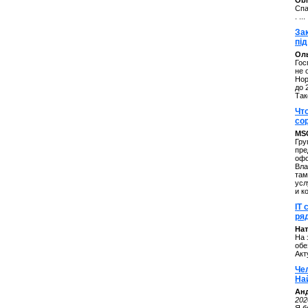
ОbM
Спа
. ...
За
під
Оль
Гос
не 
Нор
до 
Так
Чт
со
MS
Гру
пре
офо
Вла
там
усл
и к
IT 
ряд
Нат
На 
обе
Акт
Че
На
Ан
202