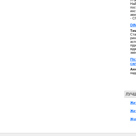
Я б
Най
пос
инс
ави
- С
DI
Ти
Ста
рин
асп
під
від
змі
Пі
си
Анн
над
ЛУЧ
Жи
Жит
Жу