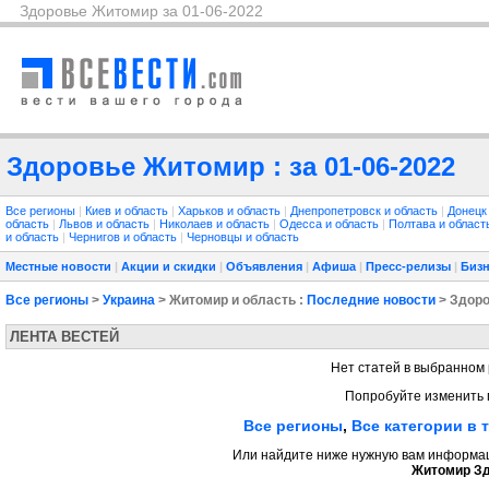
Здоровье Житомир за 01-06-2022
Здоровье Житомир : за 01-06-2022
Все регионы
|
Киев и область
|
Харьков и область
|
Днепропетровск и область
|
Донецк
область
|
Львов и область
|
Николаев и область
|
Одесса и область
|
Полтава и облас
и область
|
Чернигов и область
|
Черновцы и область
Местные новости
|
Акции и скидки
|
Объявления
|
Афиша
|
Пресс-релизы
|
Бизн
Все регионы
>
Украина
> Житомир и область :
Последние новости
> Здор
ЛЕНТА ВЕСТЕЙ
Нет статей в выбранном 
Попробуйте изменить 
Все регионы
,
Все категории в 
Или найдите ниже нужную вам информаци
Житомир З