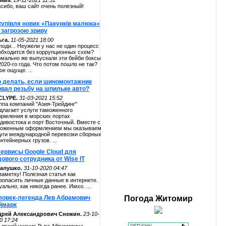
alv.
19-11-2021 11:51
сибо, ваш сайт очень полезный!
купівля нових «Пакунків малюка»
 загрозою зриву
га.
11-05-2021 18:00
поди... Неужели у нас не один процесс
обходится без коррупционных схем?
мально же выпускали эти бейби боксы
2020-го года. Что потом пошло не так?
ое ощуще. ...
о делать, если шиномонтажник
рвал резьбу на шпильке авто?
CLYPE.
31-03-2021 15:52
ппа компаний "Азия-Трейдинг"
длагает услуги таможенного
рмления в морских портах
дивостока и порт Восточный. Вместе с
оженным оформлением мы оказываем
уги международной перевозки сборных
онтейнерных грузов. ...
сервисы Google Cloud для
ового сотрудника от Wise IT
алушко.
31-10-2020 04:47
заметку! Полезная статья как
зопасить личные данные в интернете.
уально, как никогда ранее. Имхо. ...
ловек-легенда Лев Абрамович
Погода
Житомир
ймарк
дрей Александрович Снежин.
23-10-
0 17:24