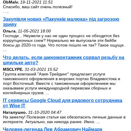
ОbMalv.
19-11-2021 11:51
Спасибо, ваш сайт очень полезный!
. ...
Закупівля нових «Пакунків малюка» під загрозою
зриву
Ольга.
11-05-2021 18:00
Господи... Неужели у нас не один процесс не обходится без
коррупционных схем? Нормально же выпускали эти бейби
боксы до 2020-го года. Что потом пошло не так? Такое ощуще.
...
Что делать, если шиномонтажник сорвал резьбу на
шпильке авто?
MSCLYPE.
31-03-2021 15:52
Группа компаний "Азия-Трейдинг" предлагает услуги
таможенного оформления в морских портах Владивостока и
порт Восточный. Вместе с таможенным оформлением мы
оказываем услуги международной перевозки сборных и
контейнерных грузов. ...
IT сервисы Google Cloud для рядового сотрудника
от Wise IT
Наталушко.
31-10-2020 04:47
На заметку! Полезная статья как обезопасить личные данные в
интернете. Актуально, как никогда ранее. Имхо. ...
Человек-легенда Лев Абрамович Наймарк