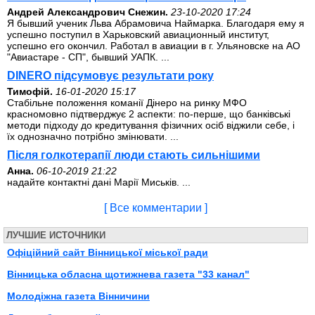
Андрей Александрович Снежин.
23-10-2020 17:24
Я бывший ученик Льва Абрамовича Наймарка. Благодаря ему я
успешно поступил в Харьковский авиационный институт,
успешно его окончил. Работал в авиации в г. Ульяновске на АО
"Авиастаре - СП", бывший УАПК. ...
DINERO підсумовує результати року
Тимофій.
16-01-2020 15:17
Стабільне положення команії Дінеро на ринку МФО
красномовно підтверджує 2 аспекти: по-перше, що банківські
методи підходу до кредитування фізичних осіб віджили себе, і
їх однозначно потрібно змінювати. ...
Після голкотерапії люди стають сильнішими
Анна.
06-10-2019 21:22
надайте контактні дані Марії Миськів. ...
[ Все комментарии ]
ЛУЧШИЕ ИСТОЧНИКИ
Офіційний сайт Вінницької міської ради
Вінницька обласна щотижнева газета "33 канал"
Молодіжна газета Вінничини