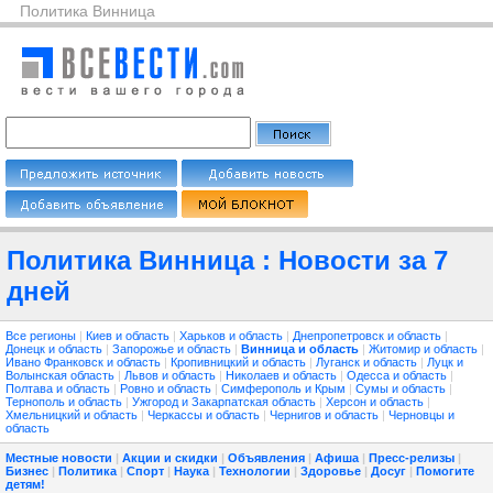
Политика Винница
Политика Винница : Новости за 7
дней
Все регионы
|
Киев и область
|
Харьков и область
|
Днепропетровск и область
|
Донецк и область
|
Запорожье и область
|
Винница и область
|
Житомир и область
|
Ивано Франковск и область
|
Кропивницкий и область
|
Луганск и область
|
Луцк и
Волынская область
|
Львов и область
|
Николаев и область
|
Одесса и область
|
Полтава и область
|
Ровно и область
|
Симферополь и Крым
|
Сумы и область
|
Тернополь и область
|
Ужгород и Закарпатская область
|
Херсон и область
|
Хмельницкий и область
|
Черкассы и область
|
Чернигов и область
|
Черновцы и
область
Местные новости
|
Акции и скидки
|
Объявления
|
Афиша
|
Пресс-релизы
|
Бизнес
|
Политика
|
Спорт
|
Наука
|
Технологии
|
Здоровье
|
Досуг
|
Помогите
детям!