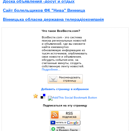
Доска объявлений -досуг и отдых
Сайт болельщиков ФК "Нива" Винница
Вінницька обласна державна телерадіокомпанія
Что такое ВсеВести.com?
ВсеВести.com - это система
поиска региональных новостей
и объявлений, где вы сможете
найти ежеминутно
обновляемую информацию из
тысяч источников, опубликовать
свои новости и объявления,
обсудить события или, за
считанные минуты, создать
собственную ленту новостей.
Подробнее...
Добавить страницу в избранное
Подписаться на эту страницу