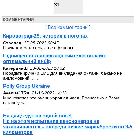
31
КОММЕНТАРИИ
[ Все комментарии ]
Кировоград-25: история в погонах
Стрелец.
15-08-2023 08:45
Грязь там осталась, а не офицеры.. ...
Підвищення кваліфікації вчителів онлайн:
оптимальний вибір
КатеринаШ.
23-02-2023 10:52
Порадьте зручний LMS для викладання онлайн, бажано не
англомовний. . ...
Polly Group Ukraine
Avenue17Ru.
21-10-2022 14:16
Мне кажется это очень хорошая идея. Полностью с Вами
соглашусь.
. ...
На дачу едут на одной ноге!
Но на этом испытания пенсионеров не
заканчиваются – впереди пешие марш-броски по 3-5
километров