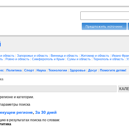
й
 и область
|
Запорожье и область
|
Винница и область
|
Житомир и область
|
Ивано Фран
сть
|
Ровно и область
|
Симферополь и Крым
|
Сумы и область
|
Тернополь и область
|
У
ес
|
Политика
|
Спорт
|
Наука
|
Технологии
|
Здоровье
|
Досуг
|
Помогите детям!
ка
КАЛ
регионе и категории.
параметры поиска
текущем регионе
,
За 30 дней
ю в результатах поиска по словам:
литика