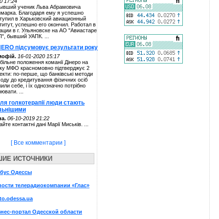
0 17:24
ывший ученик Льва Абрамовича
марка. Благодаря ему я успешно
тупил в Харьковский авиационный
титут, успешно его окончил. Работал в
ации в г. Ульяновске на АО "Авиастаре
П", бывший УАПК. ...
NERO підсумовує результати року
мофій.
16-01-2020 15:17
більне положення команії Дінеро на
ку МФО красномовно підтверджує 2
екти: по-перше, що банківські методи
ходу до кредитування фізичних осіб
жили себе, і їх однозначно потрібно
нювати. ...
сля голкотерапії люди стають
льнішими
а.
06-10-2019 21:22
айте контактні дані Марії Миськів. ...
[ Все комментарии ]
ШИЕ ИСТОЧНИКИ
обус Одессы
ости телерадиокомпании «Глас»
to.odessa.ua
нес-портал Одесской области