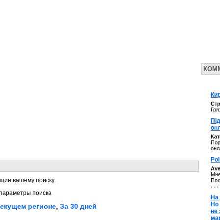
КОМ
Кир
Стр
Гря
Під
он
Ка
Пор
онл
Pol
Av
Мне
щие вашему поиску.
Пол
. ...
параметры поиска
На 
Но
текущем регионе
,
За 30 дней
не
ма