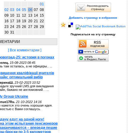
01
02
03
04
05
06
07
08
09
10
11
12
13
14
15
Добавить страницу в избранное
16
17
18
19
20
21
22
23
24
25
26
27
28
29
30
31
Подписаться на эту страницу
МЕНТАРИИ
[ Все комментарии ]
овоград-25: история в погонах
елец.
15-08-2023 08:45
зь там осталась, а не офицеры.. ...
вищення кваліфікації вчителів
лайн: оптимальний вибір
теринаШ.
23-02-2023 10:52
адьте зручний LMS для викладання
айн, бажано не англомовний. . ...
ly Group Ukraine
enue17Ru.
21-10-2022 14:16
 кажется это очень хорошая идея.
ностью с Вами соглашусь.
дачу едут на одной ноге!
 на этом испытания пенсионеров
 заканчиваются – впереди пешие
рш-броски по 3-5 километров