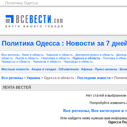
Политика Одесса
Политика Одесса : Новости за 7 дне
Все регионы
|
Киев и область
|
Харьков и область
|
Днепропетровск и область
|
Донецк
область
|
Львов и область
|
Николаев и область
|
Одесса и область
|
Полтава и обла
Черкассы и область
|
Чернигов и область
|
Черновцы и область
Местные новости
|
Акции и скидки
|
Объявления
|
Афиша
|
Пресс-релизы
|
Бизн
Все регионы
>
Украина
> Одесса и область :
Последние новости
> Полити
ЛЕНТА ВЕСТЕЙ
Нет статей в выбранном 
Попробуйте изменить 
Все регионы
,
Все категории в 
Или найдите ниже нужную вам информаци
Одесса По