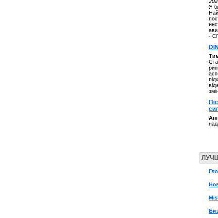
202
Я б
Най
пос
инс
ави
- С
DI
Ти
Ста
рин
асп
під
від
змі
Пі
си
Анн
над
ЛУЧ
Гл
Нов
Mis
Биз