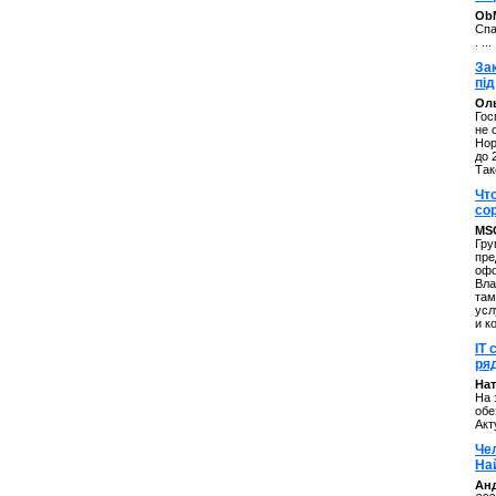
ОbM
Спа
. ...
За
під
Оль
Гос
не 
Нор
до 
Так
Чт
со
MS
Гру
пре
офо
Вла
там
усл
и к
IT 
ряд
Нат
На 
обе
Акт
Че
На
Ан