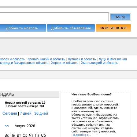
ковск и область
|
Кропивницкий и область
|
Луганск и область
|
Луцк и Волынская
жгород и Закарпатская область
|
Херсон и область
|
Хмельницкий и область
|
ЕНДАРЬ
Что такое ВсеВести.com?
ВсеВести.com - это система
Новых вестей сегодня: 15
поиска региональных новостей
Новых вестей вчера: 93
и объявлений, где вы сможете
найти ежеминутно
Сегодня
|
7 дней
|
30 дней
обновляемую информацию из
тысяч источников, опубликовать
свои новости и объявления,
обсудить события или, за
<<
Август 2026
считанные минуты, создать
собственную ленту новостей.
Подробнее...
Вс
Пн
Вт
Ср
Чт
Пт
Сб