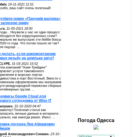
alv.
19-11-2021 11:51
сибо, ваш сайт очень полезный!
купівля нових «Пакунків малюка»
 загрозою зриву
га.
11-05-2021 18:00
поди... Неужели у нас не один процесс
обходится без коррупционных схем?
мально же выпускали эти бейби боксы
2020-го года. Что потом пошло не так?
ое ощуще. ...
о делать, если шиномонтажник
рвал резьбу на шпильке авто?
CLYPE.
31-03-2021 15:52
ппа компаний "Азия-Трейдинг"
длагает услуги таможенного
рмления в морских портах
дивостока и порт Восточный. Вместе с
оженным оформлением мы оказываем
уги международной перевозки сборных
онтейнерных грузов. ...
сервисы Google Cloud для
ового сотрудника от Wise IT
алушко.
31-10-2020 04:47
заметку! Полезная статья как
зопасить личные данные в интернете.
уально, как никогда ранее. Имхо. ...
Погода
Одесса
ловек-легенда Лев Абрамович
ймарк
дрей Александрович Снежин.
23-10-