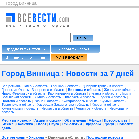
Город Винница
Город Винница : Новости за 7 дней
Все регионы
|
Киев и область
|
Харьков и область
|
Днепропетровск и область
|
Донецк и область
|
Запорожье и область
|
Винница и область
|
Житомир и область
|
Ивано Франковск и область
|
Кропивницкий и область
|
Луганск и область
|
Луцк и
Волынская область
|
Львов и область
|
Николаев и область
|
Одесса и область
|
Полтава и область
|
Ровно и область
|
Симферополь и Крым
|
Сумы и область
|
Тернополь и область
|
Ужгород и Закарпатская область
|
Херсон и область
|
Хмельницкий и область
|
Черкассы и область
|
Чернигов и область
|
Черновцы и
область
Местные новости
|
Акции и скидки
|
Объявления
|
Афиша
|
Пресс-релизы
|
Бизнес
|
Политика
|
Спорт
|
Наука
|
Технологии
|
Здоровье
|
Досуг
|
Помогите
детям!
Все регионы
>
Украина
> Винница и область :
Последние новости