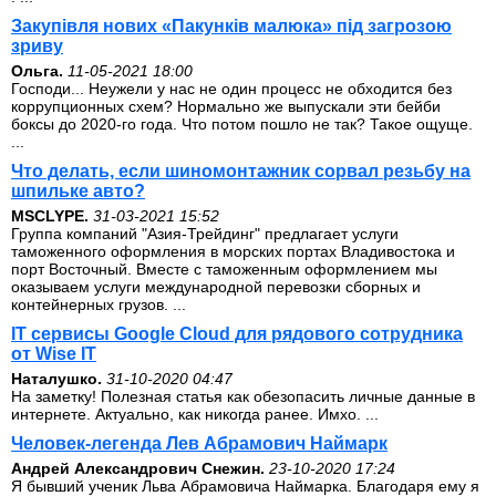
Закупівля нових «Пакунків малюка» під загрозою
зриву
Ольга.
11-05-2021 18:00
Господи... Неужели у нас не один процесс не обходится без
коррупционных схем? Нормально же выпускали эти бейби
боксы до 2020-го года. Что потом пошло не так? Такое ощуще.
...
Что делать, если шиномонтажник сорвал резьбу на
шпильке авто?
MSCLYPE.
31-03-2021 15:52
Группа компаний "Азия-Трейдинг" предлагает услуги
таможенного оформления в морских портах Владивостока и
порт Восточный. Вместе с таможенным оформлением мы
оказываем услуги международной перевозки сборных и
контейнерных грузов. ...
IT сервисы Google Cloud для рядового сотрудника
от Wise IT
Наталушко.
31-10-2020 04:47
На заметку! Полезная статья как обезопасить личные данные в
интернете. Актуально, как никогда ранее. Имхо. ...
Человек-легенда Лев Абрамович Наймарк
Андрей Александрович Снежин.
23-10-2020 17:24
Я бывший ученик Льва Абрамовича Наймарка. Благодаря ему я