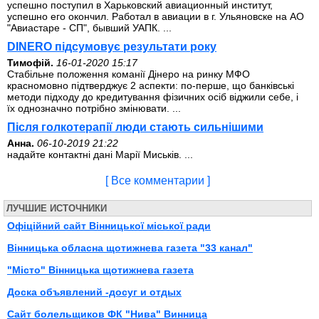
успешно поступил в Харьковский авиационный институт,
успешно его окончил. Работал в авиации в г. Ульяновске на АО
"Авиастаре - СП", бывший УАПК. ...
DINERO підсумовує результати року
Тимофій.
16-01-2020 15:17
Стабільне положення команії Дінеро на ринку МФО
красномовно підтверджує 2 аспекти: по-перше, що банківські
методи підходу до кредитування фізичних осіб віджили себе, і
їх однозначно потрібно змінювати. ...
Після голкотерапії люди стають сильнішими
Анна.
06-10-2019 21:22
надайте контактні дані Марії Миськів. ...
[ Все комментарии ]
ЛУЧШИЕ ИСТОЧНИКИ
Офіційний сайт Вінницької міської ради
Вінницька обласна щотижнева газета "33 канал"
"Місто" Вінницька щотижнева газета
Доска объявлений -досуг и отдых
Сайт болельщиков ФК "Нива" Винница