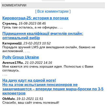
КОММЕНТАРИИ
[ Все комментарии ]
Кировоград-25: история в погонах
Стрелец.
15-08-2023 08:45
Грязь там осталась, а не офицеры.. ...
Підвищення кваліфікації вчителів онлайн:
оптимальний вибір
КатеринаШ.
23-02-2023 10:52
Порадьте зручний LMS для викладання онлайн, бажано не
англомовний. . ...
Polly Group Ukraine
Avenue17Ru.
21-10-2022 14:16
Мне кажется это очень хорошая идея. Полностью с Вами
соглашусь.
. ...
На дачу едут на одной ноге!
Но на этом испытания пенсионеров не
заканчиваются – впереди пешие марш-броски по 3-5
километров
ОbMalv.
19-11-2021 11:51
Спасибо, ваш сайт очень полезный!
. ...