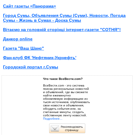
Сайт газеты «Панорама»
Город Сумы, Объявления Сумы (Суми), Новости, Погода
Сумы - Жизнь в Сумах - Доска Сумы
Вітаємо на головній сторінці інтернет-газети "СОТНЯ"!
Данкор online
Газета "Ваш Шанс"
Фан-клуб ФК 'Нефтяник-Укрнефть'
Городской портал г.Сумы
Что такое ВсеВести.com?
ВсеВести.com - это система
поиска региональных новостей
и объявлений, где вы сможете
найти ежеминутно
обновляемую информацию из
тысяч источников, опубликовать
свои новости и объявления,
обсудить события или, за
считанные минуты, создать
собственную ленту новостей.
Подробнее...