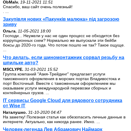
ОbMalv.
19-11-2021 11:51
Спасибо, ваш сайт очень полезный!
. ...
Закупівля нових «Пакунків малюка» під загрозою
зриву
Ольга.
11-05-2021 18:00
Господи... Неужели у нас не один процесс не обходится без
коррупционных схем? Нормально же выпускали эти бейби
боксы до 2020-го года. Что потом пошло не так? Такое ощуще.
...
Что делать, если шиномонтажник сорвал резьбу на
шпильке авто?
MSCLYPE.
31-03-2021 15:52
Группа компаний "Азия-Трейдинг" предлагает услуги
таможенного оформления в морских портах Владивостока и
порт Восточный. Вместе с таможенным оформлением мы
оказываем услуги международной перевозки сборных и
контейнерных грузов. ...
IT сервисы Google Cloud для рядового сотрудника
от Wise IT
Наталушко.
31-10-2020 04:47
На заметку! Полезная статья как обезопасить личные данные в
интернете. Актуально, как никогда ранее. Имхо. ...
Человек-легенда Лев Абрамович Наймарк