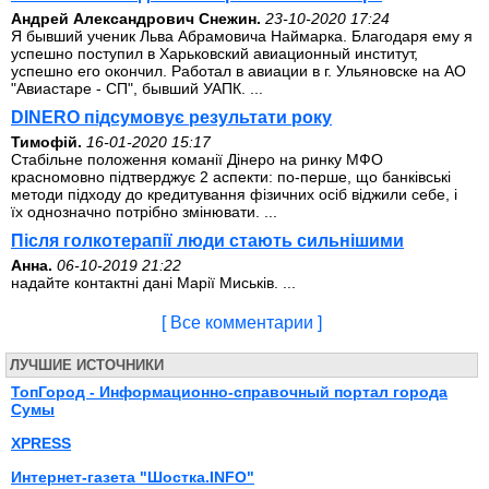
Андрей Александрович Снежин.
23-10-2020 17:24
Я бывший ученик Льва Абрамовича Наймарка. Благодаря ему я
успешно поступил в Харьковский авиационный институт,
успешно его окончил. Работал в авиации в г. Ульяновске на АО
"Авиастаре - СП", бывший УАПК. ...
DINERO підсумовує результати року
Тимофій.
16-01-2020 15:17
Стабільне положення команії Дінеро на ринку МФО
красномовно підтверджує 2 аспекти: по-перше, що банківські
методи підходу до кредитування фізичних осіб віджили себе, і
їх однозначно потрібно змінювати. ...
Після голкотерапії люди стають сильнішими
Анна.
06-10-2019 21:22
надайте контактні дані Марії Миськів. ...
[ Все комментарии ]
ЛУЧШИЕ ИСТОЧНИКИ
ТопГород - Информационно-справочный портал города
Сумы
XPRESS
Интернет-газета "Шостка.INFO"