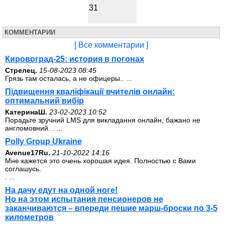
31
КОММЕНТАРИИ
[ Все комментарии ]
Кировоград-25: история в погонах
Стрелец.
15-08-2023 08:45
Грязь там осталась, а не офицеры.. ...
Підвищення кваліфікації вчителів онлайн:
оптимальний вибір
КатеринаШ.
23-02-2023 10:52
Порадьте зручний LMS для викладання онлайн, бажано не
англомовний. . ...
Polly Group Ukraine
Avenue17Ru.
21-10-2022 14:16
Мне кажется это очень хорошая идея. Полностью с Вами
соглашусь.
. ...
На дачу едут на одной ноге!
Но на этом испытания пенсионеров не
заканчиваются – впереди пешие марш-броски по 3-5
километров