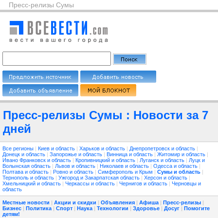
Пресс-релизы Сумы
Пресс-релизы Сумы : Новости за 7
дней
Все регионы
|
Киев и область
|
Харьков и область
|
Днепропетровск и область
|
Донецк и область
|
Запорожье и область
|
Винница и область
|
Житомир и область
|
Ивано Франковск и область
|
Кропивницкий и область
|
Луганск и область
|
Луцк и
Волынская область
|
Львов и область
|
Николаев и область
|
Одесса и область
|
Полтава и область
|
Ровно и область
|
Симферополь и Крым
|
Сумы и область
|
Тернополь и область
|
Ужгород и Закарпатская область
|
Херсон и область
|
Хмельницкий и область
|
Черкассы и область
|
Чернигов и область
|
Черновцы и
область
Местные новости
|
Акции и скидки
|
Объявления
|
Афиша
|
Пресс-релизы
|
Бизнес
|
Политика
|
Спорт
|
Наука
|
Технологии
|
Здоровье
|
Досуг
|
Помогите
детям!