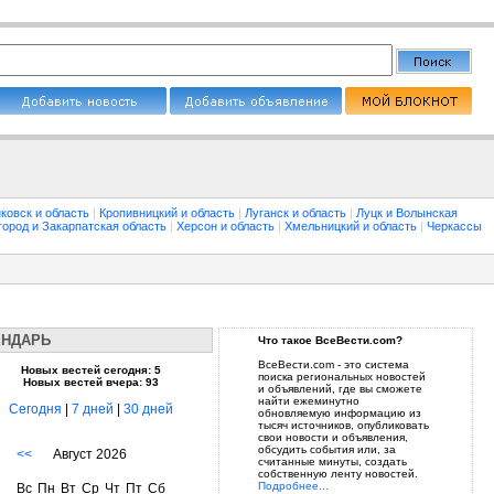
ковск и область
|
Кропивницкий и область
|
Луганск и область
|
Луцк и Волынская
город и Закарпатская область
|
Херсон и область
|
Хмельницкий и область
|
Черкассы
ЕНДАРЬ
Что такое ВсеВести.com?
ВсеВести.com - это система
Новых вестей сегодня: 5
поиска региональных новостей
Новых вестей вчера: 93
и объявлений, где вы сможете
найти ежеминутно
Сегодня
|
7 дней
|
30 дней
обновляемую информацию из
тысяч источников, опубликовать
свои новости и объявления,
обсудить события или, за
<<
Август 2026
считанные минуты, создать
собственную ленту новостей.
Подробнее...
Вс
Пн
Вт
Ср
Чт
Пт
Сб