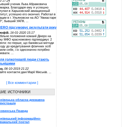
0 17:24
ывший ученик Льва Абрамовича
марка. Благодаря ему я успешно
тупил в Харьковский авиационный
титут, успешно его окончил. Работал в
ации в г. Ульяновске на АО "Авиастаре
П", бывший УАПК. ...
NERO підсумовує результати року
мофій.
16-01-2020 15:17
більне положення команії Дінеро на
ку МФО красномовно підтверджує 2
екти: по-перше, що банківські методи
ходу до кредитування фізичних осіб
жили себе, і їх однозначно потрібно
нювати. ...
сля голкотерапії люди стають
льнішими
а.
06-10-2019 21:22
айте контактні дані Марії Миськів. ...
[ Все комментарии ]
ШИЕ ИСТОЧНИКИ
нівецька обласна державна
іністрація
ковинська Правда
нівецький інформаційно-
зважальний портал