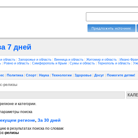
а 7 дней
 и область
|
Запорожье и область
|
Винница и область
|
Житомир и область
|
Ивано Фран
ть
|
Ровно и область
|
Симферополь и Крым
|
Сумы и область
|
Тернополь и область
|
Уж
ес
|
Политика
|
Спорт
|
Наука
|
Технологии
|
Здоровье
|
Досуг
|
Помогите детям!
с-релизы
КАЛ
регионе и категории.
параметры поиска
текущем регионе
,
За 30 дней
ю в результатах поиска по словам:
сс-релизы