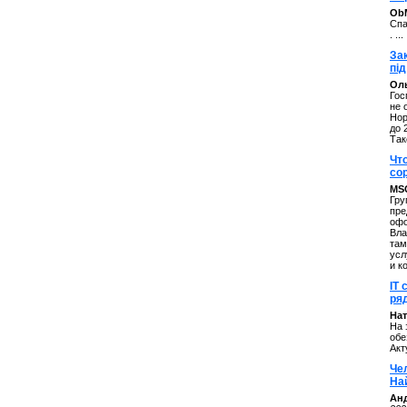
ОbM
Спа
. ...
За
під
Оль
Гос
не 
Нор
до 
Так
Чт
со
MS
Гру
пре
офо
Вла
там
усл
и к
IT 
ряд
Нат
На 
обе
Акт
Че
На
Ан