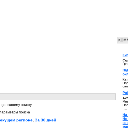
КОМ
Кир
Стр
Гря
Під
он
Ка
Пор
онл
Pol
Av
Мне
щие вашему поиску.
Пол
. ...
параметры поиска
На 
Но
текущем регионе
,
За 30 дней
не
ма