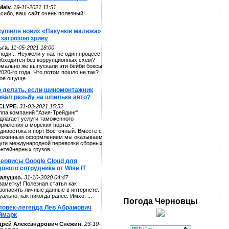
alv.
19-11-2021 11:51
сибо, ваш сайт очень полезный!
купівля нових «Пакунків малюка»
 загрозою зриву
га.
11-05-2021 18:00
поди... Неужели у нас не один процесс
обходится без коррупционных схем?
мально же выпускали эти бейби боксы
2020-го года. Что потом пошло не так?
ое ощуще. ...
о делать, если шиномонтажник
рвал резьбу на шпильке авто?
CLYPE.
31-03-2021 15:52
ппа компаний "Азия-Трейдинг"
длагает услуги таможенного
рмления в морских портах
дивостока и порт Восточный. Вместе с
оженным оформлением мы оказываем
уги международной перевозки сборных
онтейнерных грузов. ...
сервисы Google Cloud для
ового сотрудника от Wise IT
алушко.
31-10-2020 04:47
заметку! Полезная статья как
зопасить личные данные в интернете.
уально, как никогда ранее. Имхо. ...
Погода
Черновцы
ловек-легенда Лев Абрамович
ймарк
дрей Александрович Снежин.
23-10-