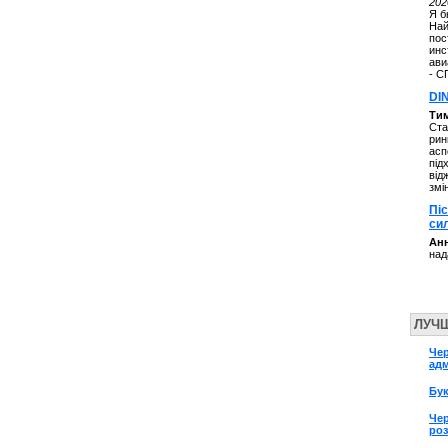
202
Я б
Най
пос
инс
ави
- С
DI
Ти
Ста
рин
асп
під
від
змі
Пі
си
Анн
над
ЛУЧ
Чер
адм
Бу
Чер
ро