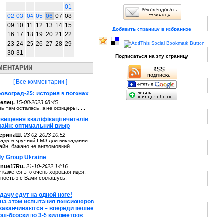
01
02
03
04
05
06
07
08
09
10
11
12
13
14
15
Добавить страницу в избранное
16
17
18
19
20
21
22
23
24
25
26
27
28
29
30
31
Подписаться на эту страницу
МЕНТАРИИ
[ Все комментарии ]
овоград-25: история в погонах
елец.
15-08-2023 08:45
зь там осталась, а не офицеры.. ...
вищення кваліфікації вчителів
лайн: оптимальний вибір
теринаШ.
23-02-2023 10:52
адьте зручний LMS для викладання
айн, бажано не англомовний. . ...
ly Group Ukraine
enue17Ru.
21-10-2022 14:16
 кажется это очень хорошая идея.
ностью с Вами соглашусь.
дачу едут на одной ноге!
 на этом испытания пенсионеров
 заканчиваются – впереди пешие
рш-броски по 3-5 километров