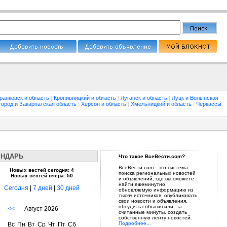
ранковск и область
|
Кропивницкий и область
|
Луганск и область
|
Луцк и Волынская
город и Закарпатская область
|
Херсон и область
|
Хмельницкий и область
|
Черкассы
ЕНДАРЬ
Что такое ВсеВести.com?
ВсеВести.com - это система
Новых вестей сегодня: 4
поиска региональных новостей
Новых вестей вчера: 50
и объявлений, где вы сможете
найти ежеминутно
Сегодня
|
7 дней
|
30 дней
обновляемую информацию из
тысяч источников, опубликовать
свои новости и объявления,
обсудить события или, за
<<
Август 2026
считанные минуты, создать
собственную ленту новостей.
Подробнее...
Вс
Пн
Вт
Ср
Чт
Пт
Сб