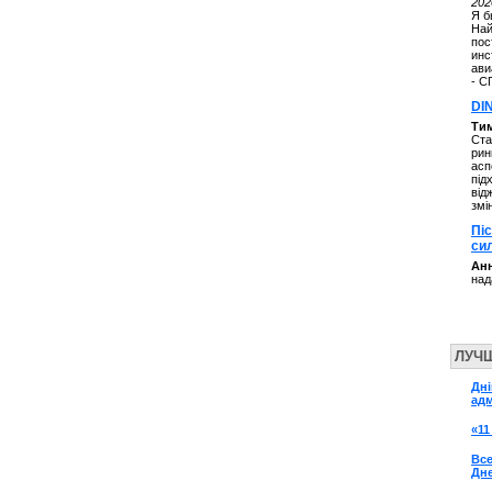
202
Я б
Най
пос
инс
ави
- С
DI
Ти
Ста
рин
асп
під
від
змі
Пі
си
Анн
над
ЛУЧ
Дні
адм
«11
Все
Дн