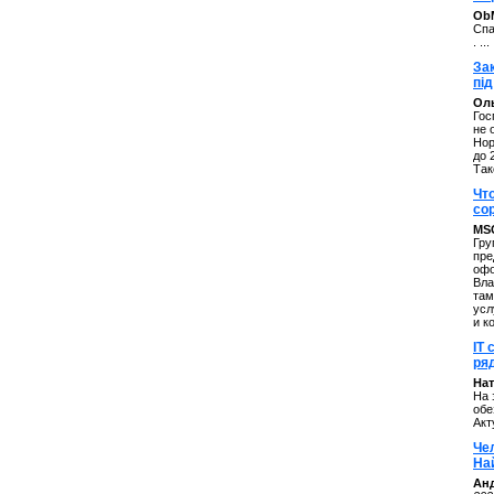
ОbM
Спа
. ...
За
під
Оль
Гос
не 
Нор
до 
Так
Чт
со
MS
Гру
пре
офо
Вла
там
усл
и к
IT 
ряд
Нат
На 
обе
Акт
Че
На
Ан