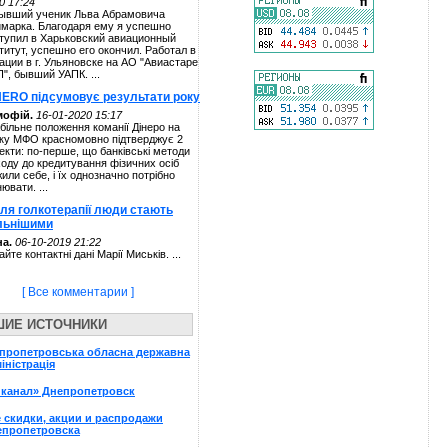
0 17:24
ывший ученик Льва Абрамовича
марка. Благодаря ему я успешно
тупил в Харьковский авиационный
титут, успешно его окончил. Работал в
ации в г. Ульяновске на АО "Авиастаре
П", бывший УАПК. ...
NERO підсумовує результати року
мофій.
16-01-2020 15:17
більне положення команії Дінеро на
ку МФО красномовно підтверджує 2
екти: по-перше, що банківські методи
ходу до кредитування фізичних осіб
жили себе, і їх однозначно потрібно
нювати. ...
сля голкотерапії люди стають
льнішими
а.
06-10-2019 21:22
айте контактні дані Марії Миськів. ...
[ Все комментарии ]
ШИЕ ИСТОЧНИКИ
пропетровська обласна державна
іністрація
 канал» Днепропетровск
 скидки, акции и распродажи
епропетровска