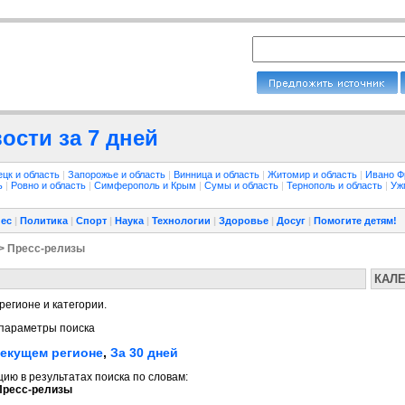
ости за 7 дней
ецк и область
|
Запорожье и область
|
Винница и область
|
Житомир и область
|
Ивано Ф
ть
|
Ровно и область
|
Симферополь и Крым
|
Сумы и область
|
Тернополь и область
|
Уж
ес
|
Политика
|
Спорт
|
Наука
|
Технологии
|
Здоровье
|
Досуг
|
Помогите детям!
> Пресс-релизы
КАЛ
регионе и категории.
параметры поиска
текущем регионе
,
За 30 дней
ю в результатах поиска по словам:
Пресс-релизы