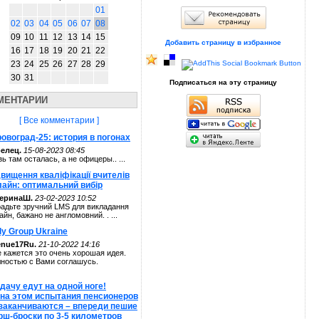
01
02
03
04
05
06
07
08
09
10
11
12
13
14
15
Добавить страницу в избранное
16
17
18
19
20
21
22
23
24
25
26
27
28
29
30
31
Подписаться на эту страницу
МЕНТАРИИ
[ Все комментарии ]
овоград-25: история в погонах
елец.
15-08-2023 08:45
зь там осталась, а не офицеры.. ...
вищення кваліфікації вчителів
лайн: оптимальний вибір
теринаШ.
23-02-2023 10:52
адьте зручний LMS для викладання
айн, бажано не англомовний. . ...
ly Group Ukraine
enue17Ru.
21-10-2022 14:16
 кажется это очень хорошая идея.
ностью с Вами соглашусь.
дачу едут на одной ноге!
 на этом испытания пенсионеров
 заканчиваются – впереди пешие
рш-броски по 3-5 километров