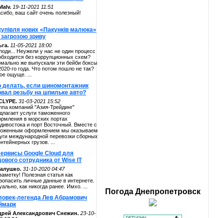
alv.
19-11-2021 11:51
сибо, ваш сайт очень полезный!
купівля нових «Пакунків малюка»
 загрозою зриву
га.
11-05-2021 18:00
поди... Неужели у нас не один процесс
обходится без коррупционных схем?
мально же выпускали эти бейби боксы
2020-го года. Что потом пошло не так?
ое ощуще. ...
о делать, если шиномонтажник
рвал резьбу на шпильке авто?
CLYPE.
31-03-2021 15:52
ппа компаний "Азия-Трейдинг"
длагает услуги таможенного
рмления в морских портах
дивостока и порт Восточный. Вместе с
оженным оформлением мы оказываем
уги международной перевозки сборных
онтейнерных грузов. ...
сервисы Google Cloud для
ового сотрудника от Wise IT
алушко.
31-10-2020 04:47
заметку! Полезная статья как
зопасить личные данные в интернете.
уально, как никогда ранее. Имхо. ...
Погода
Днепропетровск
ловек-легенда Лев Абрамович
ймарк
дрей Александрович Снежин.
23-10-