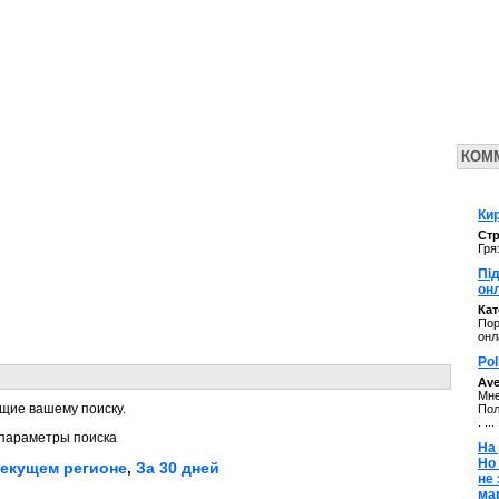
КОМ
Кир
Стр
Гря
Під
он
Ка
Пор
онл
Pol
Av
Мне
щие вашему поиску.
Пол
. ...
параметры поиска
На 
Но
текущем регионе
,
За 30 дней
не
ма