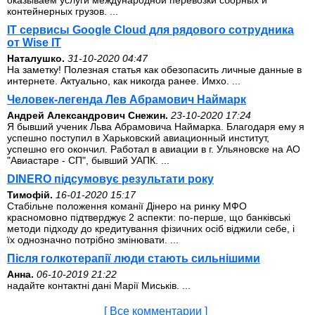
оказываем услуги международной перевозки сборных и
контейнерных грузов. ...
IT сервисы Google Cloud для рядового сотрудника
от Wise IT
Наталушко.
31-10-2020 04:47
На заметку! Полезная статья как обезопасить личные данные в
интернете. Актуально, как никогда ранее. Имхо. ...
Человек-легенда Лев Абрамович Наймарк
Андрей Александрович Снежин.
23-10-2020 17:24
Я бывший ученик Льва Абрамовича Наймарка. Благодаря ему я
успешно поступил в Харьковский авиационный институт,
успешно его окончил. Работал в авиации в г. Ульяновске на АО
"Авиастаре - СП", бывший УАПК. ...
DINERO підсумовує результати року
Тимофій.
16-01-2020 15:17
Стабільне положення команії Дінеро на ринку МФО
красномовно підтверджує 2 аспекти: по-перше, що банківські
методи підходу до кредитування фізичних осіб віджили себе, і
їх однозначно потрібно змінювати. ...
Після голкотерапії люди стають сильнішими
Анна.
06-10-2019 21:22
надайте контактні дані Марії Миськів. ...
[ Все комментарии ]