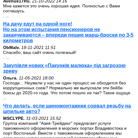
Avenue17Ru.
21-10-2022 14:16
Мне кажется это очень хорошая идея. Полностью с Вами
соглашусь.
. ...
На дачу едут на одной ноге!
Но на этом испытания пенсионеров не
заканчиваются – впереди пешие марш-броски по 3-5
километров
ОbMalv.
19-11-2021 11:51
Спасибо, ваш сайт очень полезный!
. ...
Закупівля нових «Пакунків малюка» під загрозою
зриву
Ольга.
11-05-2021 18:00
Господи... Неужели у нас не один процесс не обходится без
коррупционных схем? Нормально же выпускали эти бейби
боксы до 2020-го года. Что потом пошло не так? Такое ощуще.
...
Что делать, если шиномонтажник сорвал резьбу на
шпильке авто?
MSCLYPE.
31-03-2021 15:52
Группа компаний "Азия-Трейдинг" предлагает услуги
таможенного оформления в морских портах Владивостока и
порт Восточный. Вместе с таможенным оформлением мы