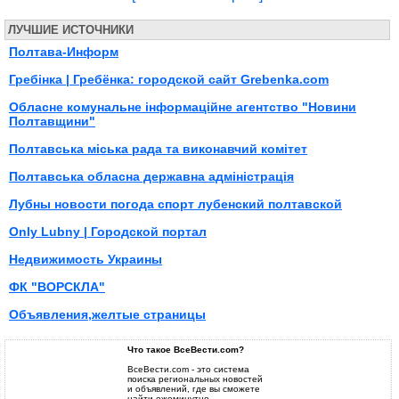
ЛУЧШИЕ ИСТОЧНИКИ
Полтава-Информ
Гребінка | Гребёнка: городской сайт Grebenka.com
Обласне комунальне інформаційне агентство "Новини
Полтавщини"
Полтавська міська рада та виконавчий комітет
Полтавська обласна державна адміністрація
Лубны новости погода спорт лубенский полтавской
Only Lubny | Городской портал
Недвижимость Украины
ФК "ВОРСКЛА"
Объявления,желтые страницы
Что такое ВсеВести.com?
ВсеВести.com - это система
поиска региональных новостей
и объявлений, где вы сможете
найти ежеминутно