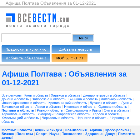
Афиша Полтава Объявления за 01-12-2021
Афиша Полтава : Объявления за
01-12-2021
Все регионы
|
Киев и область
|
Харьков и область
|
Днепропетровск и область
|
Донецк и область
|
Запорожье и область
|
Винница и область
|
Житомир и область
|
Ивано Франковск и область
|
Кропивницкий и область
|
Луганск и область
|
Луцк и
Волынская область
|
Львов и область
|
Николаев и область
|
Одесса и область
|
Полтава и область
|
Ровно и область
|
Симферополь и Крым
|
Сумы и область
|
Тернополь и область
|
Ужгород и Закарпатская область
|
Херсон и область
|
Хмельницкий и область
|
Черкассы и область
|
Чернигов и область
|
Черновцы и
область
Местные новости
|
Акции и скидки
|
Объявления
|
Афиша
|
Пресс-релизы
|
Бизнес
|
Политика
|
Спорт
|
Наука
|
Технологии
|
Здоровье
|
Досуг
|
Помогите
детям!