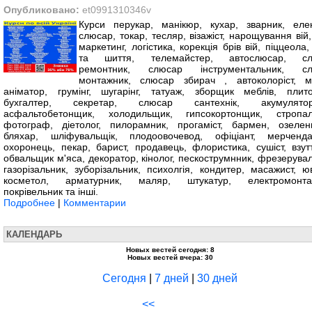
Опубликовано:
et0991310346v
Курси перукар, манікюр, кухар, зварник, елек
слюсар, токар, тесляр, візажіст, нарощування вій,
маркетинг, логістика, корекція брів вій, піццеола
та шиття, телемайстер, автослюсар, сл
ремонтник, слюсар інструментальник, сл
монтажник, слюсар збирач , автоколоріст, м
аніматор, грумінг, шугарінг, татуаж, зборщик меблів, плито
бухгалтер, секретар, слюсар сантехнік, акумуляторн
асфальтобетонщик, холодильщик, гипсокортонщик, стропал
фотограф, діетолог, пилорамник, прогаміст, бармен, озелен
бляхар, шліфувальщік, плодоовочевод, офіціант, мерченда
охоронець, пекар, барист, продавець, флористика, сушіст, взутт
обвальщик м'яса, декоратор, кінолог, пескострумнник, фрезерувал
газорізальник, зуборізальник, психолгія, кондитер, масажист, юв
косметол, арматурник, маляр, штукатур, електромонта
покрівельник та інші.
Подробнее
|
Комментарии
КАЛЕНДАРЬ
Новых вестей сегодня: 8
Новых вестей вчера: 30
Сегодня
|
7 дней
|
30 дней
<<