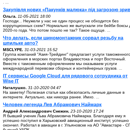
. ...
Закупівля нових «Пакунків малюка» під загрозою зри
Ольга.
11-05-2021 18:00
Господи... Неужели у нас не один процесс не обходится без
коррупционных схем? Нормально же выпускали эти бейби боксы 
2020-го года. Что потом пошло не так? Такое ощуще. ...
Что делать, если шиномонтажник сорвал резьбу на
шпильке авто?
MSCLYPE.
31-03-2021 15:52
Группа компаний "Азия-Трейдинг" предлагает услуги таможенног
оформления в морских портах Владивостока и порт Восточный.
Вместе с таможенным оформлением мы оказываем услуги
международной перевозки сборных и контейнерных грузов. ...
IT сервисы Google Cloud для рядового сотрудника от
Wise IT
Наталушко.
31-10-2020 04:47
На заметку! Полезная статья как обезопасить личные данные в
интернете. Актуально, как никогда ранее. Имхо. ...
Человек-легенда Лев Абрамович Наймарк
Андрей Александрович Снежин.
23-10-2020 17:24
Я бывший ученик Льва Абрамовича Наймарка. Благодаря ему я
успешно поступил в Харьковский авиационный институт, успешно 
окончил. Работал в авиации в г. Ульяновске на АО "Авиастаре - СП
бывший УАПК. ...