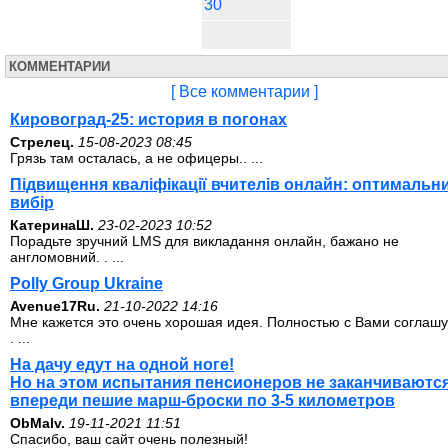
30
КОММЕНТАРИИ
[ Все комментарии ]
Кировоград-25: история в погонах
Стрелец.
15-08-2023 08:45
Грязь там осталась, а не офицеры.. ...
Підвищення кваліфікації вчителів онлайн: оптимальн
вибір
КатеринаШ.
23-02-2023 10:52
Порадьте зручний LMS для викладання онлайн, бажано не
англомовний. . ...
Polly Group Ukraine
Avenue17Ru.
21-10-2022 14:16
Мне кажется это очень хорошая идея. Полностью с Вами соглашу
. ...
На дачу едут на одной ноге!
Но на этом испытания пенсионеров не заканчиваются
впереди пешие марш-броски по 3-5 километров
ОbMalv.
19-11-2021 11:51
Спасибо, ваш сайт очень полезный!