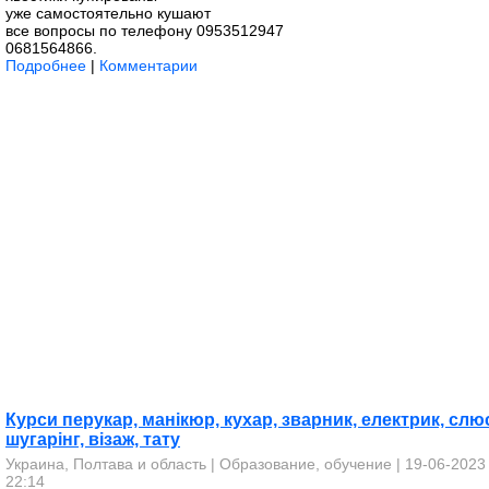
уже самостоятельно кушают
все вопросы по телефону 0953512947
0681564866.
Подробнее
|
Комментарии
Курси перукар, манікюр, кухар, зварник, електрик, слю
шугарінг, візаж, тату
Украина, Полтава и область
|
Образование, обучение
| 19-06-2023
22:14