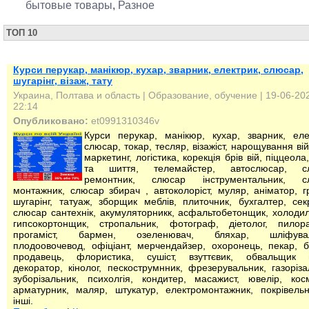
бытовые товары
,
Разное
ТОП 10
Курси перукар, манікюр, кухар, зварник, електрик, слюсар,
шугарінг, візаж, тату
Украина, Полтава и область
|
Образование, обучение
| 19-06-20
22:14
Опубликовано:
et0991310346v
Курси перукар, манікюр, кухар, зварник, еле
слюсар, токар, тесляр, візажіст, нарощування вій,
маркетинг, логістика, корекція брів вій, піццеола
та шиття, телемайстер, автослюсар, с
ремонтник, слюсар інструментальник, с
монтажник, слюсар збирач , автоколоріст, муляр, аніматор, гр
шугарінг, татуаж, зборщик меблів, плиточник, бухгалтер, сек
слюсар сантехнік, акумуляторникк, асфальтобетонщик, холоди
гипсокортонщик, стропальник, фотограф, діетолог, пилора
прогаміст, бармен, озеленювач, бляхар, шліфувал
плодоовочевод, офіціант, мерчендайзер, охоронець, пекар, б
продавець, флористика, сушіст, взуттєвик, обвальщик м
декоратор, кінолог, пескострумнник, фрезерувальник, газоріза
зуборізальник, психолгія, кондитер, масажист, ювелір, кос
арматурник, маляр, штукатур, електромонтажник, покрівель
інші.