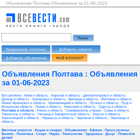
Объявления Полтава Объявления за 01-06-2023
Объявления Полтава : Объявления
за 01-06-2023
Все регионы
|
Киев и область
|
Харьков и область
|
Днепропетровск и область
|
Донецк и область
|
Запорожье и область
|
Винница и область
|
Житомир и область
|
Ивано Франковск и область
|
Кропивницкий и область
|
Луганск и область
|
Луцк и
Волынская область
|
Львов и область
|
Николаев и область
|
Одесса и область
|
Полтава и область
|
Ровно и область
|
Симферополь и Крым
|
Сумы и область
|
Тернополь и область
|
Ужгород и Закарпатская область
|
Херсон и область
|
Хмельницкий и область
|
Черкассы и область
|
Чернигов и область
|
Черновцы и
область
Местные новости
|
Акции и скидки
|
Объявления
|
Афиша
|
Пресс-релизы
|
Бизнес
|
Политика
|
Спорт
|
Наука
|
Технологии
|
Здоровье
|
Досуг
|
Помогите
детям!