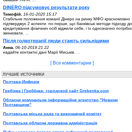
DINERO підсумовує результати року
Тимофій.
16-01-2020 15:17
Стабільне положення команії Дінеро на ринку МФО красномовно
підтверджує 2 аспекти: по-перше, що банківські методи підходу до
кредитування фізичних осіб віджили себе, і їх однозначно потрібн
змінювати. ...
Після голкотерапії люди стають сильнішими
Анна.
06-10-2019 21:22
надайте контактні дані Марії Миськів. ...
[ Все комментарии ]
ЛУЧШИЕ ИСТОЧНИКИ
Полтава-Информ
Гребінка | Гребёнка: городской сайт Grebenka.com
Обласне комунальне інформаційне агентство "Новини
Полтавщини"
Полтавська міська рада та виконавчий комітет
Полтавська обласна державна адміністрація