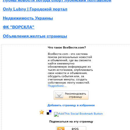
Лубны новости погода спорт лубенский полтавской
Only Lubny | Городской портал
Недвижимость Украины
ФК "ВОРСКЛА"
Объявления,желтые страницы
Что такое ВсеВести.com?
ВсеВести.com - это система
поиска региональных новостей
и объявлений, где вы сможете
найти ежеминутно
обновляемую информацию из
тысяч источников, опубликовать
свои новости и объявления,
обсудить события или, за
считанные минуты, создать
собственную ленту новостей.
Подробнее...
Добавить страницу в избранное
Подписаться на эту страницу