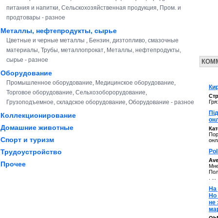
питания и напитки
,
Сельскохозяйственная продукция
,
Пром. и
продтовары - разное
Металлы, нефтепродукты, сырье
Цветные и черные металлы
,
Бензин, дизтопливо, смазочные
материалы
,
Трубы, металлопрокат
,
Металлы, нефтепродукты,
сырье - разное
КОМ
Оборудование
Промышленное оборудование
,
Медицинское оборудование
,
Кир
Торговое оборудование
,
Сельхозоборорудование
,
Стр
Грузоподъемное, складское оборудование
,
Оборудование - разное
Гря
Під
Коллекционирование
он
Домашние животные
Ка
Пор
Спорт и туризм
онл
Pol
Трудоустройство
Av
Прочее
Мне
Пол
. ...
На 
Но
не
ма