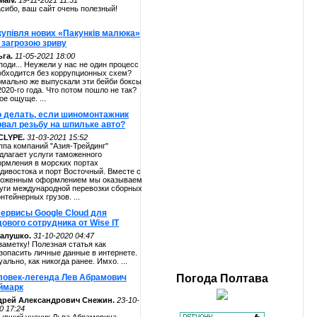
alv.
19-11-2021 11:51
сибо, ваш сайт очень полезный!
купівля нових «Пакунків малюка»
 загрозою зриву
га.
11-05-2021 18:00
поди... Неужели у нас не один процесс
обходится без коррупционных схем?
мально же выпускали эти бейби боксы
2020-го года. Что потом пошло не так?
ое ощуще. ...
о делать, если шиномонтажник
рвал резьбу на шпильке авто?
CLYPE.
31-03-2021 15:52
ппа компаний "Азия-Трейдинг"
длагает услуги таможенного
рмления в морских портах
дивостока и порт Восточный. Вместе с
оженным оформлением мы оказываем
уги международной перевозки сборных
онтейнерных грузов. ...
сервисы Google Cloud для
ового сотрудника от Wise IT
алушко.
31-10-2020 04:47
заметку! Полезная статья как
зопасить личные данные в интернете.
уально, как никогда ранее. Имхо. ...
ловек-легенда Лев Абрамович
Погода
Полтава
ймарк
дрей Александрович Снежин.
23-10-
0 17:24