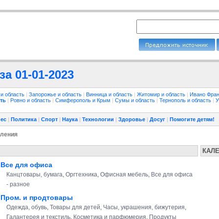
а 01-01-2023
 и область
|
Запорожье и область
|
Винница и область
|
Житомир и область
|
Ивано Фран
ть
|
Ровно и область
|
Симферополь и Крым
|
Сумы и область
|
Тернополь и область
|
У
ес
|
Политика
|
Спорт
|
Наука
|
Технологии
|
Здоровье
|
Досуг
|
Помогите детям!
ления
КАЛ
Все для офиса
Канцтовары, бумага
,
Оргтехника
,
Офисная мебель
,
Все для офиса
- разное
Пром. и продтовары
Одежда, обувь
,
Товары для детей
,
Часы, украшения, бижутерия
,
Галантерея и текстиль
,
Косметика и парфюмерия
,
Продукты