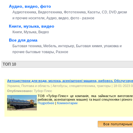
Аудио, видео, фото
Аудиотехника
,
Видеотехника
,
Фототехника
,
Касеты, CD, DVD диски
и прочие носители
,
Аудио, видео, фото - разное
Книги, музыка, видео
Книги
,
Музыка
,
Видео
Все для дома
Бытовая техника
,
Мебель, интерьер
,
Бытовая химия, упаковка и
прочие бытовые товары
,
Разное
ТОП 10
Автоцистерни для води, молока, асенізаторні машини, рибовоз. Обслугову
Украина, Полтава и область
|
Автобусы, спецавтотехника, тракторы
| 18-01-2023 0
Опубликовано:
Тубор-Плюс
ТОВ «Тубор-Плюс» це компанія, яка займається виготовлен
рибовозів, асенізаторних машин) та іншої спецтехніки і різного 
Подробнее
|
Комментарии