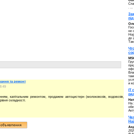
ОbM
Спа
. ...
За
під
Оль
Гос
не 
Нор
до 
Так
Чт
со
MS
Гру
пре
офо
Вла
там
усл
вання та ремонт
и к
8:49
IT 
ряд
ням, капітальним ремонтом, продажем автоцистерн (молоковозів, водовозів,
Нат
рівня складності.
На 
обе
Акт
Че
На
Ан
202