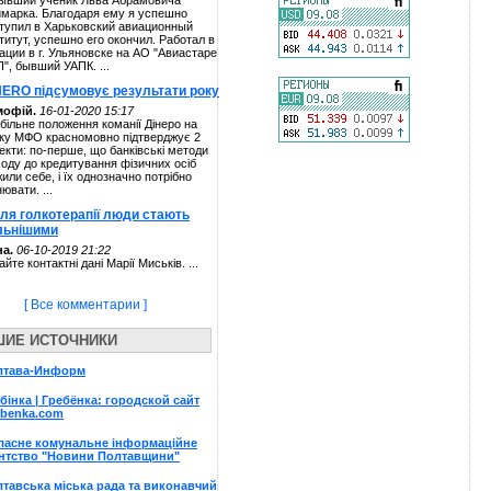
ывший ученик Льва Абрамовича
марка. Благодаря ему я успешно
тупил в Харьковский авиационный
титут, успешно его окончил. Работал в
ации в г. Ульяновске на АО "Авиастаре
П", бывший УАПК. ...
NERO підсумовує результати року
мофій.
16-01-2020 15:17
більне положення команії Дінеро на
ку МФО красномовно підтверджує 2
екти: по-перше, що банківські методи
ходу до кредитування фізичних осіб
жили себе, і їх однозначно потрібно
нювати. ...
сля голкотерапії люди стають
льнішими
а.
06-10-2019 21:22
айте контактні дані Марії Миськів. ...
[ Все комментарии ]
ШИЕ ИСТОЧНИКИ
лтава-Информ
бінка | Гребёнка: городской сайт
ebenka.com
ласне комунальне інформаційне
нтство "Новини Полтавщини"
тавська міська рада та виконавчий