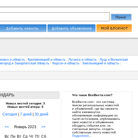
ковск и область
|
Кропивницкий и область
|
Луганск и область
|
Луцк и Волынская
жгород и Закарпатская область
|
Херсон и область
|
Хмельницкий и область
|
ЕНДАРЬ
Что такое ВсеВести.com?
ВсеВести.com - это система
Новых вестей сегодня: 3
поиска региональных новостей
Новых вестей вчера: 5
и объявлений, где вы сможете
найти ежеминутно
Сегодня
|
7 дней
|
30 дней
обновляемую информацию из
тысяч источников, опубликовать
свои новости и объявления,
обсудить события или, за
<<
Январь 2023
>>
считанные минуты, создать
собственную ленту новостей.
Подробнее...
Вс
Пн
Вт
Ср
Чт
Пт
Сб