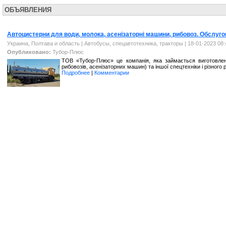
ОБЪЯВЛЕНИЯ
Автоцистерни для води, молока, асенізаторні машини, рибовоз. Обслуг
Украина, Полтава и область
|
Автобусы, спецавтотехника, тракторы
| 18-01-2023 08:
Опубликовано:
Тубор-Плюс
ТОВ «Тубор-Плюс» це компанія, яка займається виготовлен
рибовозів, асенізаторних машин) та іншої спецтехніки і різного р
Подробнее
|
Комментарии