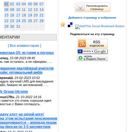
01
02
03
04
05
06
07
08
09
10
11
12
13
14
15
16
17
18
19
20
21
Добавить страницу в избранное
22
23
24
25
26
27
28
29
30
31
Подписаться на эту страницу
МЕНТАРИИ
[ Все комментарии ]
овоград-25: история в погонах
елец.
15-08-2023 08:45
зь там осталась, а не офицеры.. ...
вищення кваліфікації вчителів
лайн: оптимальний вибір
теринаШ.
23-02-2023 10:52
адьте зручний LMS для викладання
айн, бажано не англомовний. . ...
ly Group Ukraine
enue17Ru.
21-10-2022 14:16
 кажется это очень хорошая идея.
ностью с Вами соглашусь.
дачу едут на одной ноге!
 на этом испытания пенсионеров
 заканчиваются – впереди пешие
рш-броски по 3-5 километров