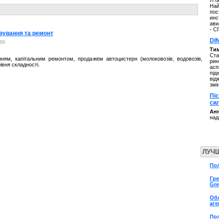
Я б
Най
пос
инс
ави
- С
овування та ремонт
DI
49
Ти
Ста
ням, капітальним ремонтом, продажем автоцистерн (молоковозів, водовозів,
рин
івня складності.
асп
під
від
змі
Пі
си
Анн
над
ЛУЧ
По
Гре
Gr
Об
аге
Пол