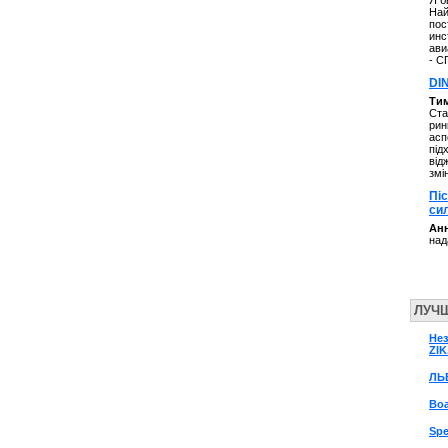
Я б
Най
пос
инс
ави
- С
DI
Ти
Ста
рин
асп
під
від
змі
Пі
си
Анн
над
ЛУЧ
Нез
ZIK
ЛЬ
Boa
Spe