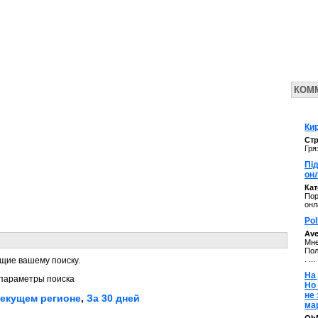
КОМ
Кир
Стр
Гря
Під
он
Ка
Пор
онл
Pol
Av
Мне
Пол
. ...
щие вашему поиску.
На 
параметры поиска
Но
не
текущем регионе
,
За 30 дней
ма