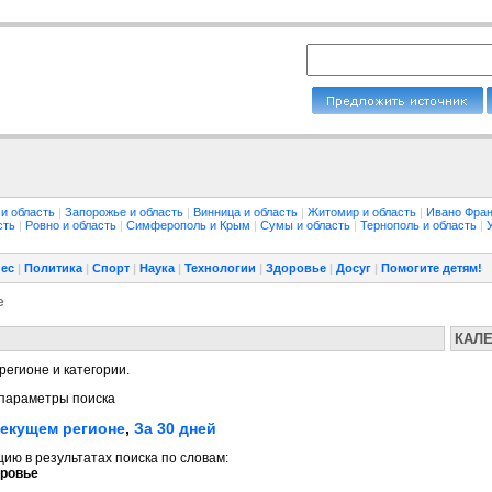
 и область
|
Запорожье и область
|
Винница и область
|
Житомир и область
|
Ивано Фран
сть
|
Ровно и область
|
Симферополь и Крым
|
Сумы и область
|
Тернополь и область
|
ес
|
Политика
|
Спорт
|
Наука
|
Технологии
|
Здоровье
|
Досуг
|
Помогите детям!
е
КАЛ
регионе и категории.
параметры поиска
текущем регионе
,
За 30 дней
ю в результатах поиска по словам:
ровье