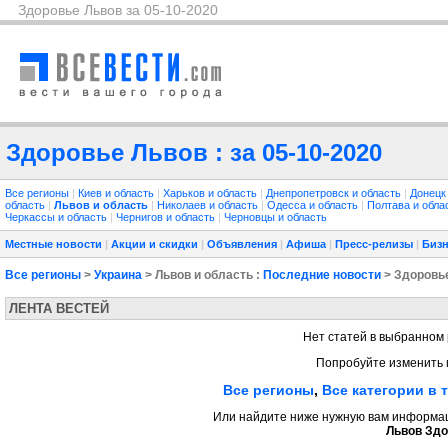
Здоровье Львов за 05-10-2020
Здоровье Львов : за 05-10-2020
Все регионы
|
Киев и область
|
Харьков и область
|
Днепропетровск и область
|
Донецк
область
|
Львов и область
|
Николаев и область
|
Одесса и область
|
Полтава и обла
Черкассы и область
|
Чернигов и область
|
Черновцы и область
Местные новости
|
Акции и скидки
|
Объявления
|
Афиша
|
Пресс-релизы
|
Бизн
Все регионы
>
Украина
> Львов и область :
Последние новости
> Здоровь
ЛЕНТА ВЕСТЕЙ
Нет статей в выбранном 
Попробуйте изменить 
Все регионы
,
Все категории в 
Или найдите ниже нужную вам информаци
Львов Здо