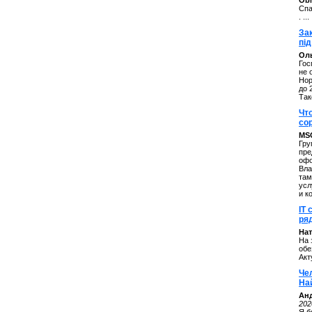
ОbM
Спа
. ...
За
під
Оль
Гос
не 
Нор
до 
Так
Чт
со
MS
Гру
пре
офо
Вла
там
усл
и к
IT 
ряд
Нат
На 
обе
Акт
Че
На
Ан
202