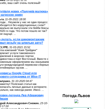
alv.
19-11-2021 11:51
сибо, ваш сайт очень полезный!
купівля нових «Пакунків малюка»
 загрозою зриву
га.
11-05-2021 18:00
поди... Неужели у нас не один процесс
обходится без коррупционных схем?
мально же выпускали эти бейби боксы
2020-го года. Что потом пошло не так?
ое ощуще. ...
о делать, если шиномонтажник
рвал резьбу на шпильке авто?
CLYPE.
31-03-2021 15:52
ппа компаний "Азия-Трейдинг"
длагает услуги таможенного
рмления в морских портах
дивостока и порт Восточный. Вместе с
оженным оформлением мы оказываем
уги международной перевозки сборных
онтейнерных грузов. ...
сервисы Google Cloud для
ового сотрудника от Wise IT
алушко.
31-10-2020 04:47
заметку! Полезная статья как
зопасить личные данные в интернете.
уально, как никогда ранее. Имхо. ...
ловек-легенда Лев Абрамович
Погода
Львов
ймарк
дрей Александрович Снежин.
23-10-
0 17:24