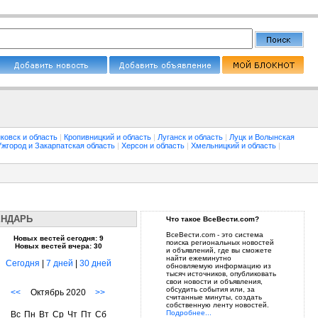
ковск и область
|
Кропивницкий и область
|
Луганск и область
|
Луцк и Волынская
Ужгород и Закарпатская область
|
Херсон и область
|
Хмельницкий и область
|
ЕНДАРЬ
Что такое ВсеВести.com?
ВсеВести.com - это система
Новых вестей сегодня: 9
поиска региональных новостей
Новых вестей вчера: 30
и объявлений, где вы сможете
найти ежеминутно
Сегодня
|
7 дней
|
30 дней
обновляемую информацию из
тысяч источников, опубликовать
свои новости и объявления,
обсудить события или, за
<<
Октябрь 2020
>>
считанные минуты, создать
собственную ленту новостей.
Подробнее...
Вс
Пн
Вт
Ср
Чт
Пт
Сб