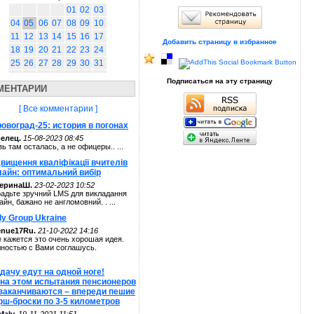
01
02
03
04
05
06
07
08
09
10
11
12
13
14
15
16
17
Добавить страницу в избранное
18
19
20
21
22
23
24
25
26
27
28
29
30
31
Подписаться на эту страницу
МЕНТАРИИ
[ Все комментарии ]
овоград-25: история в погонах
елец.
15-08-2023 08:45
зь там осталась, а не офицеры.. ...
вищення кваліфікації вчителів
лайн: оптимальний вибір
теринаШ.
23-02-2023 10:52
адьте зручний LMS для викладання
айн, бажано не англомовний. . ...
ly Group Ukraine
enue17Ru.
21-10-2022 14:16
 кажется это очень хорошая идея.
ностью с Вами соглашусь.
дачу едут на одной ноге!
 на этом испытания пенсионеров
 заканчиваются – впереди пешие
рш-броски по 3-5 километров