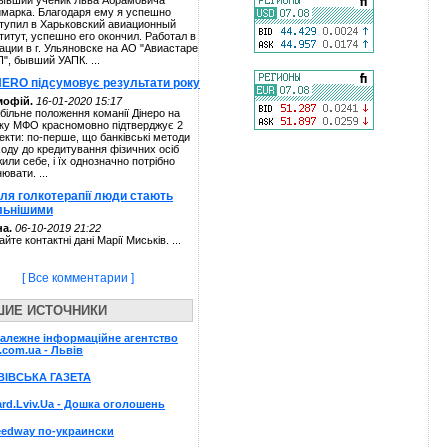
ывший ученик Льва Абрамовича
марка. Благодаря ему я успешно
тупил в Харьковский авиационный
титут, успешно его окончил. Работал в
ации в г. Ульяновске на АО "Авиастаре
П", бывший УАПК. ...
NERO підсумовує результати року
мофій.
16-01-2020 15:17
більне положення команії Дінеро на
ку МФО красномовно підтверджує 2
екти: по-перше, що банківські методи
ходу до кредитування фізичних осіб
жили себе, і їх однозначно потрібно
нювати. ...
сля голкотерапії люди стають
льнішими
а.
06-10-2019 21:22
айте контактні дані Марії Миськів. ...
[ Все комментарии ]
ШИЕ ИСТОЧНИКИ
алежне інформаційне агентство
.com.ua - Львів
ВІВСЬКА ГАЗЕТА
rd.Lviv.Ua - Дошка оголошень
edway по-украински