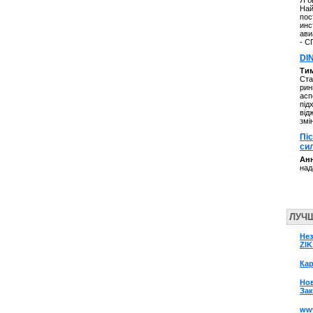
Я б
Най
пос
инс
ави
- С
DI
Ти
Ста
рин
асп
під
від
змі
Пі
си
Анн
над
ЛУЧ
Нез
ZIK
Кар
Нов
Зак
www