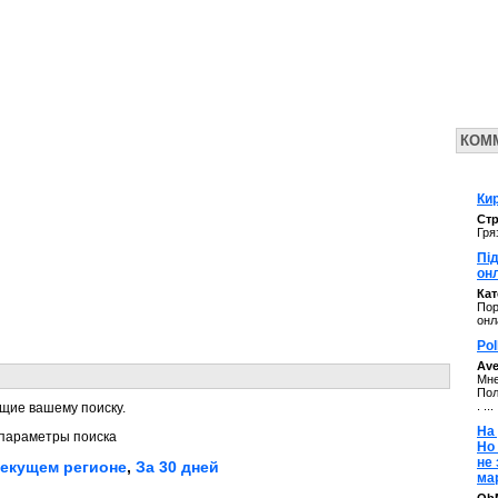
КОМ
Кир
Стр
Гря
Під
он
Ка
Пор
онл
Pol
Av
Мне
Пол
. ...
щие вашему поиску.
На 
параметры поиска
Но
не
текущем регионе
,
За 30 дней
ма