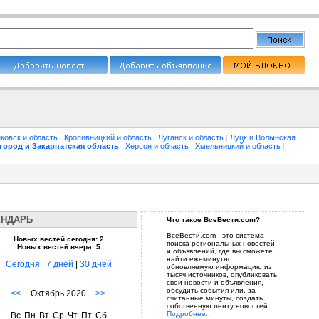
ковск и область
|
Кропивницкий и область
|
Луганск и область
|
Луцк и Волынская
город и Закарпатская область
|
Херсон и область
|
Хмельницкий и область
|
ЕНДАРЬ
Что такое ВсеВести.com?
ВсеВести.com - это система
Новых вестей сегодня: 2
поиска региональных новостей
Новых вестей вчера: 5
и объявлений, где вы сможете
найти ежеминутно
Сегодня
|
7 дней
|
30 дней
обновляемую информацию из
тысяч источников, опубликовать
свои новости и объявления,
обсудить события или, за
<<
Октябрь 2020
>>
считанные минуты, создать
собственную ленту новостей.
Подробнее...
Вс
Пн
Вт
Ср
Чт
Пт
Сб