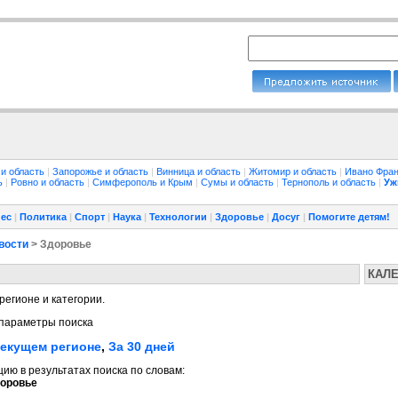
 и область
|
Запорожье и область
|
Винница и область
|
Житомир и область
|
Ивано Фран
ть
|
Ровно и область
|
Симферополь и Крым
|
Сумы и область
|
Тернополь и область
|
Уж
ес
|
Политика
|
Спорт
|
Наука
|
Технологии
|
Здоровье
|
Досуг
|
Помогите детям!
вости
> Здоровье
КАЛ
регионе и категории.
параметры поиска
текущем регионе
,
За 30 дней
ю в результатах поиска по словам:
оровье