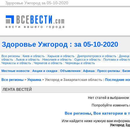
Здоровье Ужгород за 05-10-2020
Здоровье Ужгород : за 05-10-2020
Все регионы
|
Киев и область
|
Харьков и область
|
Днепропетровск и область
|
Донецк
область
|
Львов и область
|
Николаев и область
|
Одесса и область
|
Полтава и облас
Черкассы и область
|
Чернигов и область
|
Черновцы и область
Местные новости
|
Акции и скидки
|
Объявления
|
Афиша
|
Пресс-релизы
|
Бизн
Все регионы
>
Украина
> Ужгород и Закарпатская область :
Последние но
ЛЕНТА ВЕСТЕЙ
Нет статей в выбранном 
Попробуйте изменить 
Все регионы
,
Все категории в 
Или найдите ниже нужную вам информаци
Ужгород Зд