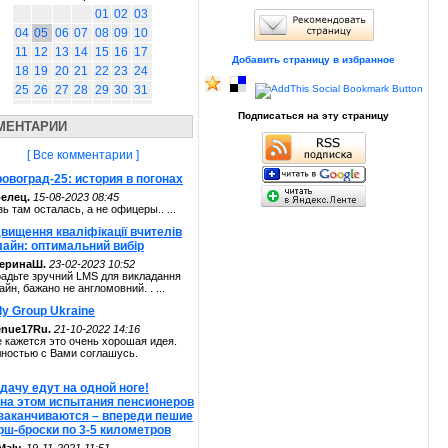
01
02
03
04
05
06
07
08
09
10
11
12
13
14
15
16
17
Добавить страницу в избранное
18
19
20
21
22
23
24
25
26
27
28
29
30
31
Подписаться на эту страницу
МЕНТАРИИ
[ Все комментарии ]
овоград-25: история в погонах
елец.
15-08-2023 08:45
зь там осталась, а не офицеры.. ...
вищення кваліфікації вчителів
лайн: оптимальний вибір
теринаШ.
23-02-2023 10:52
адьте зручний LMS для викладання
айн, бажано не англомовний. . ...
ly Group Ukraine
enue17Ru.
21-10-2022 14:16
 кажется это очень хорошая идея.
ностью с Вами соглашусь.
дачу едут на одной ноге!
 на этом испытания пенсионеров
 заканчиваются – впереди пешие
рш-броски по 3-5 километров