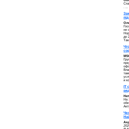
ОbM
Спа
. ...
За
під
Оль
Гос
не 
Нор
до 
Так
Чт
со
MS
Гру
пре
офо
Вла
там
усл
и к
IT 
ряд
Нат
На 
обе
Акт
Че
На
Ан
202