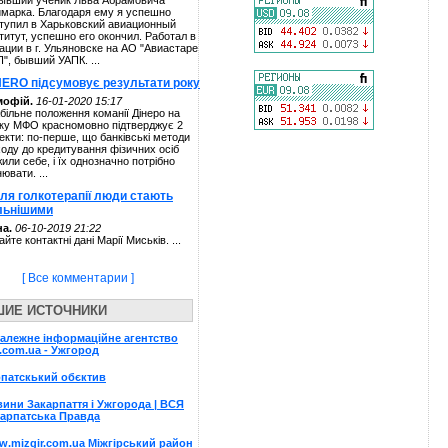
ывший ученик Льва Абрамовича
марка. Благодаря ему я успешно
тупил в Харьковский авиационный
титут, успешно его окончил. Работал в
ации в г. Ульяновске на АО "Авиастаре
П", бывший УАПК. ...
NERO підсумовує результати року
мофій.
16-01-2020 15:17
більне положення команії Дінеро на
ку МФО красномовно підтверджує 2
екти: по-перше, що банківські методи
ходу до кредитування фізичних осіб
жили себе, і їх однозначно потрібно
нювати. ...
сля голкотерапії люди стають
льнішими
а.
06-10-2019 21:22
айте контактні дані Марії Миськів. ...
[ Все комментарии ]
ШИЕ ИСТОЧНИКИ
алежне інформаційне агентство
.com.ua - Ужгород
патскький обєктив
ини Закарпаття і Ужгорода | ВСЯ
арпатська Правда
.mizgir.com.ua Міжгірський район