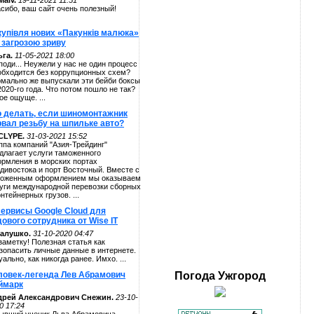
alv.
19-11-2021 11:51
сибо, ваш сайт очень полезный!
купівля нових «Пакунків малюка»
 загрозою зриву
га.
11-05-2021 18:00
поди... Неужели у нас не один процесс
обходится без коррупционных схем?
мально же выпускали эти бейби боксы
2020-го года. Что потом пошло не так?
ое ощуще. ...
о делать, если шиномонтажник
рвал резьбу на шпильке авто?
CLYPE.
31-03-2021 15:52
ппа компаний "Азия-Трейдинг"
длагает услуги таможенного
рмления в морских портах
дивостока и порт Восточный. Вместе с
оженным оформлением мы оказываем
уги международной перевозки сборных
онтейнерных грузов. ...
сервисы Google Cloud для
ового сотрудника от Wise IT
алушко.
31-10-2020 04:47
заметку! Полезная статья как
зопасить личные данные в интернете.
уально, как никогда ранее. Имхо. ...
ловек-легенда Лев Абрамович
Погода
Ужгород
ймарк
дрей Александрович Снежин.
23-10-
0 17:24