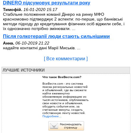
DINERO підсумовує результати року
Тимофій.
16-01-2020 15:17
Стабільне положення команії Дінеро на ринку МФО
красномовно підтверджує 2 аспекти: по-перше, що банківські
методи підходу до кредитування фізичних осіб віджили себе, і
їх однозначно потрібно змінювати. ...
Після голкотерапії люди стають сильнішими
Анна.
06-10-2019 21:22
надайте контактні дані Марії Миськів. ...
[ Все комментарии ]
ЛУЧШИЕ ИСТОЧНИКИ
Что такое ВсеВести.com?
ВсеВести.com - это система
поиска региональных новостей
и объявлений, где вы сможете
найти ежеминутно
обновляемую информацию из
тысяч источников, опубликовать
свои новости и объявления,
обсудить события или, за
считанные минуты, создать
собственную ленту новостей.
Подробнее...