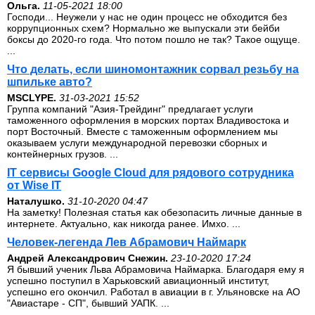
Ольга.
11-05-2021 18:00
Господи... Неужели у нас не один процесс не обходится без
коррупционных схем? Нормально же выпускали эти бейби
боксы до 2020-го года. Что потом пошло не так? Такое ощуще.
...
Что делать, если шиномонтажник сорвал резьбу на
шпильке авто?
MSCLYPE.
31-03-2021 15:52
Группа компаний "Азия-Трейдинг" предлагает услуги
таможенного оформления в морских портах Владивостока и
порт Восточный. Вместе с таможенным оформлением мы
оказываем услуги международной перевозки сборных и
контейнерных грузов. ...
IT сервисы Google Cloud для рядового сотрудника
от Wise IT
Наталушко.
31-10-2020 04:47
На заметку! Полезная статья как обезопасить личные данные в
интернете. Актуально, как никогда ранее. Имхо. ...
Человек-легенда Лев Абрамович Наймарк
Андрей Александрович Снежин.
23-10-2020 17:24
Я бывший ученик Льва Абрамовича Наймарка. Благодаря ему я
успешно поступил в Харьковский авиационный институт,
успешно его окончил. Работал в авиации в г. Ульяновске на АО
"Авиастаре - СП", бывший УАПК. ...