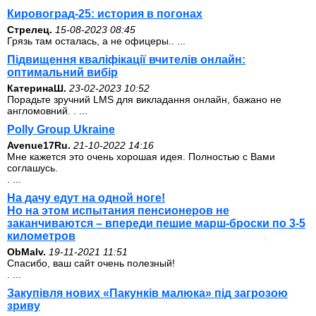
Кировоград-25: история в погонах
Стрелец.
15-08-2023 08:45
Грязь там осталась, а не офицеры.. ...
Підвищення кваліфікації вчителів онлайн:
оптимальний вибір
КатеринаШ.
23-02-2023 10:52
Порадьте зручний LMS для викладання онлайн, бажано не
англомовний. . ...
Polly Group Ukraine
Avenue17Ru.
21-10-2022 14:16
Мне кажется это очень хорошая идея. Полностью с Вами
соглашусь.
. ...
На дачу едут на одной ноге!
Но на этом испытания пенсионеров не
заканчиваются – впереди пешие марш-броски по 3-5
километров
ОbMalv.
19-11-2021 11:51
Спасибо, ваш сайт очень полезный!
. ...
Закупівля нових «Пакунків малюка» під загрозою
зриву