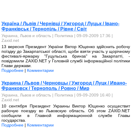
Україна / Львів / Чернівці / Ужгород / Луцьк / Івано-
Франківськ / Тернопіль / Рівне / Світ
Украина, Львов и область
|
Политика
| 09-09-2009 17:36 |
Zaxid.net
13 вересня Президент України Віктор Ющенко здійснить робочу
поїздку до Закарпатської області, щоби взяти участь у щорічному
фестивалі-ярмарку "Гуцульська бринза" на Закарпатті, -
повідомили ZAXID.NET у Головній службі інформаційної політики
Глави держави.
Подробнее
|
Комментарии
Украина / Львов / Черновцы / Ужгород / Луцк / Ивано-
Франковск / Тернополь / Ровно / Мир
Украина, Львов и область
|
Политика
| 09-09-2009 16:40 |
Zaxid.net
10 сентября Президент Украины Виктор Ющенко осуществит
рабочую поездку во Львовскую область. Об этом ZAXID.NET
сообщили в Главной информационной службе Главы
государства.
Подробнее
|
Комментарии