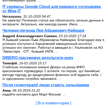
контейнерных грузов. ...
IT сервисы Google Cloud для рядового сотрудника
от Wise IT
Наталушко.
31-10-2020 04:47
На заметку! Полезная статья как обезопасить личные данные в
интернете. Актуально, как никогда ранее. Имхо. ...
Человек-легенда Лев Абрамович Наймарк
Андрей Александрович Снежин.
23-10-2020 17:24
Я бывший ученик Льва Абрамовича Наймарка. Благодаря ему я
успешно поступил в Харьковский авиационный институт,
успешно его окончил. Работал в авиации в г. Ульяновске на АО
"Авиастаре - СП", бывший УАПК. ...
DINERO підсумовує результати року
Тимофій.
16-01-2020 15:17
Стабільне положення команії Дінеро на ринку МФО
красномовно підтверджує 2 аспекти: по-перше, що банківські
методи підходу до кредитування фізичних осіб віджили себе, і
їх однозначно потрібно змінювати. ...
Після голкотерапії люди стають сильнішими
Анна.
06-10-2019 21:22
надайте контактні дані Марії Миськів. ...
[ Все комментарии ]