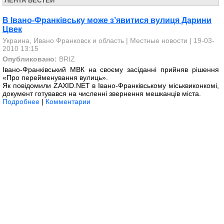
ЛЕНТА ВЕСТЕЙ
В Івано-Франківську може з’явитися вулиця Дарини
Цвек
Украина, Ивано Франковск и область
|
Местные новости
| 19-03-
2010 13:15
Опубликовано:
BRIZ
Івано-Франківський МВК на своєму засіданні прийняв рішення
«Про перейменування вулиць».
Як повідомили ZAXID.NET в Івано-Франківському міськвиконкомі,
документ готувався на численні звернення мешканців міста.
Подробнее
|
Комментарии