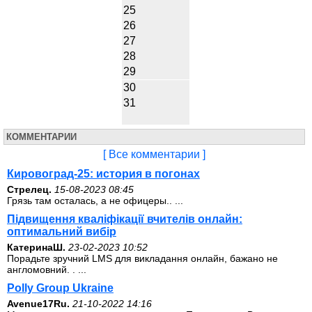
25
26
27
28
29
30
31
КОММЕНТАРИИ
[ Все комментарии ]
Кировоград-25: история в погонах
Стрелец.
15-08-2023 08:45
Грязь там осталась, а не офицеры.. ...
Підвищення кваліфікації вчителів онлайн:
оптимальний вибір
КатеринаШ.
23-02-2023 10:52
Порадьте зручний LMS для викладання онлайн, бажано не
англомовний. . ...
Polly Group Ukraine
Avenue17Ru.
21-10-2022 14:16