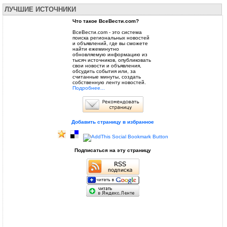
ЛУЧШИЕ ИСТОЧНИКИ
Что такое ВсеВести.com?
ВсеВести.com - это система
поиска региональных новостей
и объявлений, где вы сможете
найти ежеминутно
обновляемую информацию из
тысяч источников, опубликовать
свои новости и объявления,
обсудить события или, за
считанные минуты, создать
собственную ленту новостей.
Подробнее...
Добавить страницу в избранное
Подписаться на эту страницу