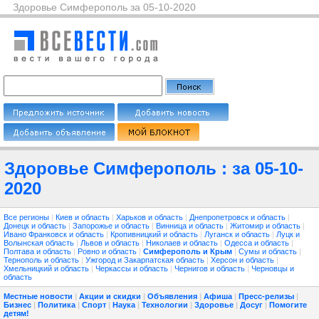
Здоровье Симферополь за 05-10-2020
Здоровье Симферополь : за 05-10-
2020
Все регионы
|
Киев и область
|
Харьков и область
|
Днепропетровск и область
|
Донецк и область
|
Запорожье и область
|
Винница и область
|
Житомир и область
|
Ивано Франковск и область
|
Кропивницкий и область
|
Луганск и область
|
Луцк и
Волынская область
|
Львов и область
|
Николаев и область
|
Одесса и область
|
Полтава и область
|
Ровно и область
|
Симферополь и Крым
|
Сумы и область
|
Тернополь и область
|
Ужгород и Закарпатская область
|
Херсон и область
|
Хмельницкий и область
|
Черкассы и область
|
Чернигов и область
|
Черновцы и
область
Местные новости
|
Акции и скидки
|
Объявления
|
Афиша
|
Пресс-релизы
|
Бизнес
|
Политика
|
Спорт
|
Наука
|
Технологии
|
Здоровье
|
Досуг
|
Помогите
детям!