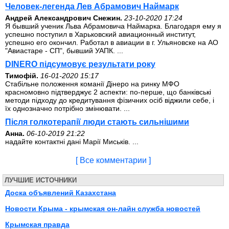
Человек-легенда Лев Абрамович Наймарк
Андрей Александрович Снежин.
23-10-2020 17:24
Я бывший ученик Льва Абрамовича Наймарка. Благодаря ему я
успешно поступил в Харьковский авиационный институт,
успешно его окончил. Работал в авиации в г. Ульяновске на АО
"Авиастаре - СП", бывший УАПК. ...
DINERO підсумовує результати року
Тимофій.
16-01-2020 15:17
Стабільне положення команії Дінеро на ринку МФО
красномовно підтверджує 2 аспекти: по-перше, що банківські
методи підходу до кредитування фізичних осіб віджили себе, і
їх однозначно потрібно змінювати. ...
Після голкотерапії люди стають сильнішими
Анна.
06-10-2019 21:22
надайте контактні дані Марії Миськів. ...
[ Все комментарии ]
ЛУЧШИЕ ИСТОЧНИКИ
Доска объявлений Казахстана
Новости Крыма - крымская он-лайн служба новостей
Крымская правда