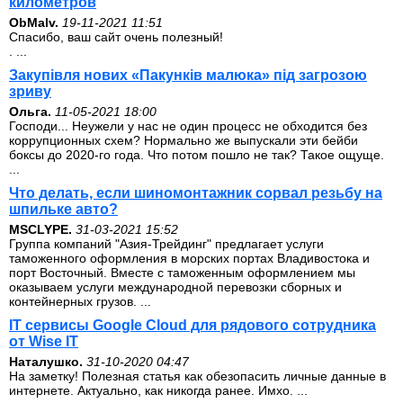
километров
ОbMalv.
19-11-2021 11:51
Спасибо, ваш сайт очень полезный!
. ...
Закупівля нових «Пакунків малюка» під загрозою
зриву
Ольга.
11-05-2021 18:00
Господи... Неужели у нас не один процесс не обходится без
коррупционных схем? Нормально же выпускали эти бейби
боксы до 2020-го года. Что потом пошло не так? Такое ощуще.
...
Что делать, если шиномонтажник сорвал резьбу на
шпильке авто?
MSCLYPE.
31-03-2021 15:52
Группа компаний "Азия-Трейдинг" предлагает услуги
таможенного оформления в морских портах Владивостока и
порт Восточный. Вместе с таможенным оформлением мы
оказываем услуги международной перевозки сборных и
контейнерных грузов. ...
IT сервисы Google Cloud для рядового сотрудника
от Wise IT
Наталушко.
31-10-2020 04:47
На заметку! Полезная статья как обезопасить личные данные в
интернете. Актуально, как никогда ранее. Имхо. ...