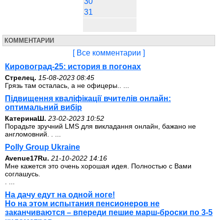
30
31
КОММЕНТАРИИ
[ Все комментарии ]
Кировоград-25: история в погонах
Стрелец.
15-08-2023 08:45
Грязь там осталась, а не офицеры.. ...
Підвищення кваліфікації вчителів онлайн:
оптимальний вибір
КатеринаШ.
23-02-2023 10:52
Порадьте зручний LMS для викладання онлайн, бажано не
англомовний. . ...
Polly Group Ukraine
Avenue17Ru.
21-10-2022 14:16
Мне кажется это очень хорошая идея. Полностью с Вами
соглашусь.
. ...
На дачу едут на одной ноге!
Но на этом испытания пенсионеров не
заканчиваются – впереди пешие марш-броски по 3-5