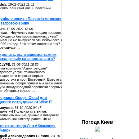
alv.
19-11-2021 11:51
сибо, ваш сайт очень полезный!
купівля нових «Пакунків малюка»
 загрозою зриву
га.
11-05-2021 18:00
поди... Неужели у нас не один процесс
обходится без коррупционных схем?
мально же выпускали эти бейби боксы
2020-го года. Что потом пошло не так?
ое ощуще. ...
о делать, если шиномонтажник
рвал резьбу на шпильке авто?
CLYPE.
31-03-2021 15:52
ппа компаний "Азия-Трейдинг"
длагает услуги таможенного
рмления в морских портах
дивостока и порт Восточный. Вместе с
оженным оформлением мы оказываем
уги международной перевозки сборных
онтейнерных грузов. ...
сервисы Google Cloud для
ового сотрудника от Wise IT
алушко.
31-10-2020 04:47
заметку! Полезная статья как
зопасить личные данные в интернете.
уально, как никогда ранее. Имхо. ...
Погода
Киев
ловек-легенда Лев Абрамович
ймарк
дрей Александрович Снежин.
23-10-