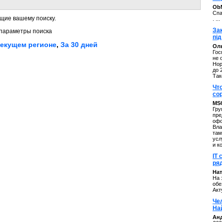
ОbM
Спа
щие вашему поиску.
. ...
За
параметры поиска
під
текущем регионе
,
За 30 дней
Оль
Гос
не 
Нор
до 
Так
Чт
со
MS
Гру
пре
офо
Вла
там
усл
и к
IT 
ряд
Нат
На 
обе
Акт
Че
На
Ан