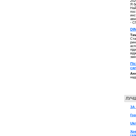
202
Я б
Най
пос
инс
ави
- С
DI
Ти
Ста
рин
асп
під
від
змі
Пі
си
Анн
над
ЛУЧ
ЗА 
Го
Ukr
Хре
газ