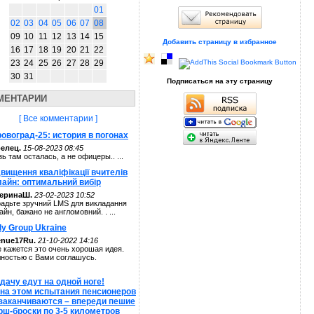
01
02
03
04
05
06
07
08
09
10
11
12
13
14
15
Добавить страницу в избранное
16
17
18
19
20
21
22
23
24
25
26
27
28
29
30
31
Подписаться на эту страницу
МЕНТАРИИ
[ Все комментарии ]
овоград-25: история в погонах
елец.
15-08-2023 08:45
зь там осталась, а не офицеры.. ...
вищення кваліфікації вчителів
лайн: оптимальний вибір
теринаШ.
23-02-2023 10:52
адьте зручний LMS для викладання
айн, бажано не англомовний. . ...
ly Group Ukraine
enue17Ru.
21-10-2022 14:16
 кажется это очень хорошая идея.
ностью с Вами соглашусь.
дачу едут на одной ноге!
 на этом испытания пенсионеров
 заканчиваются – впереди пешие
рш-броски по 3-5 километров