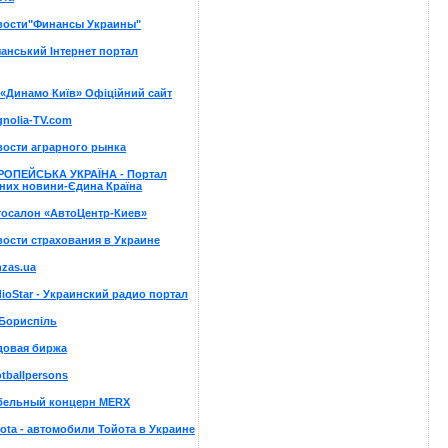
вости"Финансы Украины"
анський Інтернет портал
«Динамо Київ» Офiцiйний сайт
nolia-TV.com
ости аграрного рынка
РОПЕЙСЬКА УКРАЇНА - Портал
них новини-Єдина Країна
тосалон «АвтоЦентр-Киев»
ости страхования в Украине
zas.ua
ioStar - Украинский радио портал
Бориспіль
довая биржа
tballpersons
бельный концерн MERX
ota - автомобили Тойота в Украине