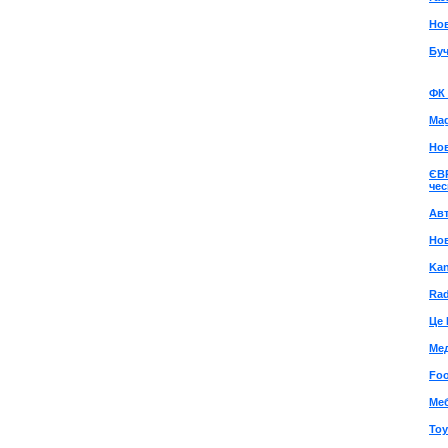
Но
Буч
ФК 
Mag
Нов
ЄВ
чес
Aв
Нов
Kan
Rad
Це 
Ме
Foo
Ме
Toy