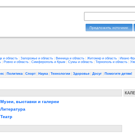
к и область
|
Запорожье и область
|
Винница и область
|
Житомир и область
|
Ивано Фр
ть
|
Ровно и область
|
Симферополь и Крым
|
Сумы и область
|
Тернополь и область
|
Уж
ес
|
Политика
|
Спорт
|
Наука
|
Технологии
|
Здоровье
|
Досуг
|
Помогите детям!
КАЛ
Музеи, выставки и галереи
Литература
Театр