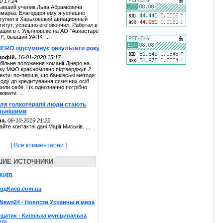
0 17:24
ывший ученик Льва Абрамовича
марка. Благодаря ему я успешно
тупил в Харьковский авиационный
титут, успешно его окончил. Работал в
ации в г. Ульяновске на АО "Авиастаре
П", бывший УАПК. ...
NERO підсумовує результати року
мофій.
16-01-2020 15:17
більне положення команії Дінеро на
ку МФО красномовно підтверджує 2
екти: по-перше, що банківські методи
ходу до кредитування фізичних осіб
жили себе, і їх однозначно потрібно
нювати. ...
сля голкотерапії люди стають
льнішими
а.
06-10-2019 21:22
айте контактні дані Марії Миськів. ...
[ Все комментарии ]
ШИЕ ИСТОЧНИКИ
КИЇВ
родКиев.com.ua
News24 - Новости Украины и мира
щатик - Київська мунiципальна
ета