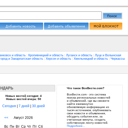
анковск и область
|
Кропивницкий и область
|
Луганск и область
|
Луцк и Волынская
город и Закарпатская область
|
Херсон и область
|
Хмельницкий и область
|
Черкассы
ЕНДАРЬ
Что такое ВсеВести.com?
ВсеВести.com - это система
Новых вестей сегодня: 4
поиска региональных новостей
Новых вестей вчера: 50
и объявлений, где вы сможете
найти ежеминутно
Сегодня
|
7 дней
|
30 дней
обновляемую информацию из
тысяч источников, опубликовать
свои новости и объявления,
обсудить события или, за
<<
Август 2026
считанные минуты, создать
собственную ленту новостей.
Подробнее...
Вс
Пн
Вт
Ср
Чт
Пт
Сб