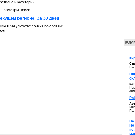
регионе и категории.
параметры поиска
текущем регионе
,
За 30 дней
ю в результатах поиска по словам:
суг
КОМ
Кир
Стр
Гря
Під
он
Ка
Пор
онл
Pol
Av
Мне
Пол
. ...
На 
Но
не
ма