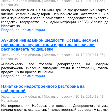
Украина, Киев и область
|
Местные новости
| 14-12-2010 11:38 |
Kanzas.ua
Киеву выделят в 2011 г. 50 млн. грн на предоставление квартир
членам семей-ликвидаторов Чернобыльской катастрофы. Об
этом журналистам заявил заместитель председателся Киевской
городской государственной администрации (КГГА) Александр
Новохатько.
Подробнее
|
Комментарии
Аукцион невиданной щедрости. Оставшиеся без
причалов плавучие отели и рестораны начали
распродавать по дешевке
Украина, Киев и область
|
Местные новости
| 14-12-2010 11:27 |
Kanzas.ua
«Практически все хозяева дебаркадеров, на которых
расположены киевские плавучие отели и рестораны, готовы
продать их по бросовым ценам.
Подробнее
|
Комментарии
Начат снос недостроенного ресторана на
набережной
Украина, Киев и область
|
Местные новости
| 10-12-2010 17:41 |
Kanzas.ua
На пересечении Набережного шоссе и Днепровского спуска
начали сносить скандальный недостроенный ресторан у кромки