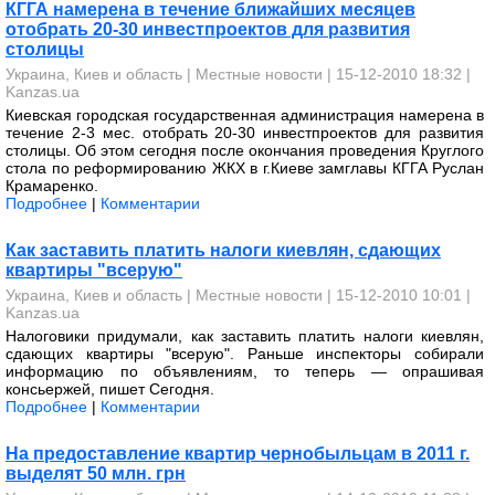
КГГА намерена в течение ближайших месяцев
отобрать 20-30 инвестпроектов для развития
столицы
Украина, Киев и область
|
Местные новости
| 15-12-2010 18:32 |
Kanzas.ua
Киевская городская государственная администрация намерена в
течение 2-3 мес. отобрать 20-30 инвестпроектов для развития
столицы. Об этом сегодня после окончания проведения Круглого
стола по реформированию ЖКХ в г.Киеве замглавы КГГА Руслан
Крамаренко.
Подробнее
|
Комментарии
Как заставить платить налоги киевлян, сдающих
квартиры "всерую"
Украина, Киев и область
|
Местные новости
| 15-12-2010 10:01 |
Kanzas.ua
Налоговики придумали, как заставить платить налоги киевлян,
сдающих квартиры "всерую". Раньше инспекторы собирали
информацию по объявлениям, то теперь — опрашивая
консьержей, пишет Сегодня.
Подробнее
|
Комментарии
На предоставление квартир чернобыльцам в 2011 г.
выделят 50 млн. грн