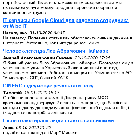
порт Восточный. Вместе с таможенным оформлением мы
оказываем услуги международной перевозки сборных и
контейнерных грузов. ...
IT сервисы Google Cloud для рядового сотрудника
от Wise IT
Наталушко.
31-10-2020 04:47
На заметку! Полезная статья как обезопасить личные данные в
интернете. Актуально, как никогда ранее. Имхо. ...
Человек-легенда Лев Абрамович Наймарк
Андрей Александрович Снежин.
23-10-2020 17:24
Я бывший ученик Льва Абрамовича Наймарка. Благодаря ему я
успешно поступил в Харьковский авиационный институт,
успешно его окончил. Работал в авиации в г. Ульяновске на АО
"Авиастаре - СП", бывший УАПК. ...
DINERO підсумовує результати року
Тимофій.
16-01-2020 15:17
Стабільне положення команії Дінеро на ринку МФО
красномовно підтверджує 2 аспекти: по-перше, що банківські
методи підходу до кредитування фізичних осіб віджили себе, і
їх однозначно потрібно змінювати. ...
Після голкотерапії люди стають сильнішими
Анна.
06-10-2019 21:22
надайте контактні дані Марії Миськів. ...