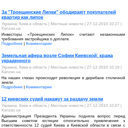
За "Троещинские Липки" ободирают покупателей
квартир как липок
Украина, Киев и область
|
Местные новости
| 27-12-2010 10:27 |
Kanzas.ua
Инвесторы «Троещинских Липок» считают незаконными
требования застройщика о доплате.
Подробнее
|
Комментарии
Земельная афера возле Софии Киевской: кража
украденного
Украина, Киев и область
|
Местные новости
| 27-12-2010 10:19 |
Kanzas.ua
На наших глазах происходит революция в дерибане столичной
земли.
Подробнее
|
Комментарии
12 киевских судей накажут за раздачу земли
Украина, Киев и область
|
Местные новости
| 27-12-2010 10:07 |
Kanzas.ua
Администрация Президента Украины подняла вопрос перед
Высшим советом юстиции относительно привлечения к
ответственности 12 судей Киева и Киевской области в связи с