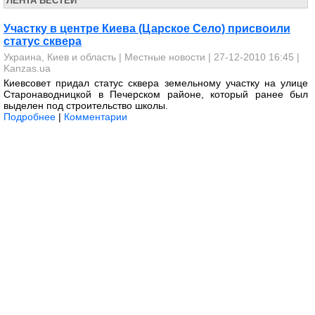
ЛЕНТА ВЕСТЕЙ
Участку в центре Киева (Царское Село) присвоили
статус сквера
Украина, Киев и область
|
Местные новости
| 27-12-2010 16:45 |
Kanzas.ua
Киевсовет придал статус сквера земельному участку на улице
Старонаводницкой в Печерском районе, который ранее был
выделен под строительство школы.
Подробнее
|
Комментарии