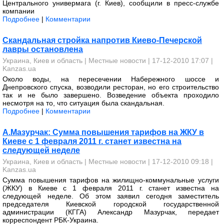
Центрального универмага (г. Киев), сообщили в пресс-службе
компании
Подробнее
|
Комментарии
Скандальная стройка напротив Киево-Печерской
лавры остановлена
Украина, Киев и область
|
Местные новости
| 17-12-2010 17:07 |
Kanzas.ua
Около воды, на пересечении Набережного шоссе и
Днепровского спуска, возводили ресторан, но его строительство
так и не было завершено. Возведение объекта проходило
несмотря на то, что ситуация была скандальная.
Подробнее
|
Комментарии
А.Мазурчак: Сумма повышения тарифов на ЖКУ в
Киеве с 1 февраля 2011 г. станет известна на
следующей неделе
Украина, Киев и область
|
Местные новости
| 17-12-2010 09:18 |
Kanzas.ua
Сумма повышения тарифов на жилищно-коммунальные услуги
(ЖКУ) в Киеве с 1 февраля 2011 г. станет известна на
следующей неделе. Об этом заявил сегодня заместитель
председателя Киевской городской государственной
администрации (КГГА) Александр Мазурчак, передает
корреспондент РБК-Украина.