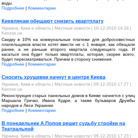
воды.
Подробнее
|
Комментарии
Киевлянам обещают снизить квартплату
Украина, Киев и область
|
Местные новости
| 10-12-2010 14:16 |
Kanzas.ua
Скидку в 10% на коммунальные платежи для добросовестных
плательщиков власти хотят ввести не с 1 января, как обещали
ранее, а не раньше второго квартала следующего года. И
касаться она будет только квартплаты, которая, скорее всего,
будет пересматриваться. Причем в сторону снижения.
Подробнее
|
Комментарии
Сносить хрущевки начнут в центре Киева
Украина, Киев и область
|
Местные новости
| 09-12-2010 17:27 |
Kanzas.ua
Реконструкция старых панельных домов в Киеве начнется с улиц
Маршала Гречко, Ивана Кудри, а также бульваров Дружбы
народов и Леси Украинки​.
Подробнее
|
Комментарии
В понедельник А.Попов решит судьбу стройки на
Театральной
Украина, Киев и область
|
Местные новости
| 09-12-2010 17:23 |