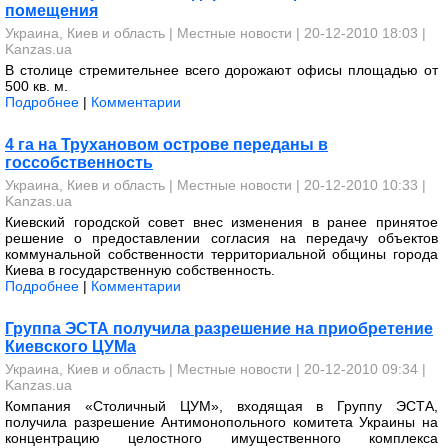
помещения
Украина, Киев и область
|
Местные новости
| 20-12-2010 18:03 |
Kanzas.ua
В столице стремительнее всего дорожают офисы площадью от
500 кв. м.
Подробнее
|
Комментарии
4 га на Трухановом острове переданы в
госсобственность
Украина, Киев и область
|
Местные новости
| 20-12-2010 10:33 |
Kanzas.ua
Киевский городской совет внес изменения в ранее принятое
решение о предоставлении согласия на передачу объектов
коммунальной собственности территориальной общины города
Киева в государственную собственность.
Подробнее
|
Комментарии
Группа ЭСТА получила разрешение на приобретение
Киевского ЦУМа
Украина, Киев и область
|
Местные новости
| 20-12-2010 09:34 |
Kanzas.ua
Компания «Столичный ЦУМ», входящая в Группу ЭСТА,
получила разрешение Антимонопольного комитета Украины на
концентрацию целостного имущественного комплекса