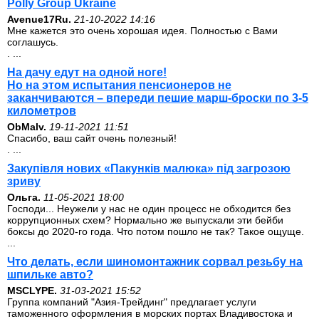
Polly Group Ukraine
Avenue17Ru.
21-10-2022 14:16
Мне кажется это очень хорошая идея. Полностью с Вами
соглашусь.
. ...
На дачу едут на одной ноге!
Но на этом испытания пенсионеров не
заканчиваются – впереди пешие марш-броски по 3-5
километров
ОbMalv.
19-11-2021 11:51
Спасибо, ваш сайт очень полезный!
. ...
Закупівля нових «Пакунків малюка» під загрозою
зриву
Ольга.
11-05-2021 18:00
Господи... Неужели у нас не один процесс не обходится без
коррупционных схем? Нормально же выпускали эти бейби
боксы до 2020-го года. Что потом пошло не так? Такое ощуще.
...
Что делать, если шиномонтажник сорвал резьбу на
шпильке авто?
MSCLYPE.
31-03-2021 15:52
Группа компаний "Азия-Трейдинг" предлагает услуги
таможенного оформления в морских портах Владивостока и