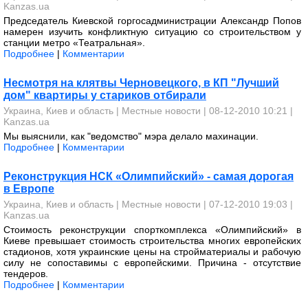
Kanzas.ua
Председатель Киевской горгосадминистрации Александр Попов
намерен изучить конфликтную ситуацию со строительством у
станции метро «Театральная».
Подробнее
|
Комментарии
Несмотря на клятвы Черновецкого, в КП "Лучший
дом" квартиры у стариков отбирали
Украина, Киев и область
|
Местные новости
| 08-12-2010 10:21 |
Kanzas.ua
Мы выяснили, как "ведомство" мэра делало махинации.
Подробнее
|
Комментарии
Реконструкция НСК «Олимпийский» - самая дорогая
в Европе
Украина, Киев и область
|
Местные новости
| 07-12-2010 19:03 |
Kanzas.ua
Стоимость реконструкции спорткомплекса «Олимпийский» в
Киеве превышает стоимость строительства многих европейских
стадионов, хотя украинские цены на стройматериалы и рабочую
силу не сопоставимы с европейскими. Причина - отсутствие
тендеров.
Подробнее
|
Комментарии