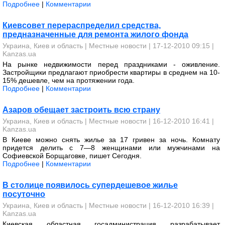
Подробнее
|
Комментарии
Киевсовет перераспределил средства,
предназначенные для ремонта жилого фонда
Украина, Киев и область
|
Местные новости
| 17-12-2010 09:15 |
Kanzas.ua
На рынке недвижимости перед праздниками - оживление.
Застройщики предлагают приобрести квартиры в среднем на 10-
15% дешевле, чем на протяжении года.
Подробнее
|
Комментарии
Азаров обещает застроить всю страну
Украина, Киев и область
|
Местные новости
| 16-12-2010 16:41 |
Kanzas.ua
В Киеве можно снять жилье за 17 гривен за ночь. Комнату
придется делить с 7—8 женщинами или мужчинами на
Софиевской Борщаговке, пишет Сегодня.
Подробнее
|
Комментарии
В столице появилось супердешевое жилье
посуточно
Украина, Киев и область
|
Местные новости
| 16-12-2010 16:39 |
Kanzas.ua
Киевская областная госадминистрация разрабатывает