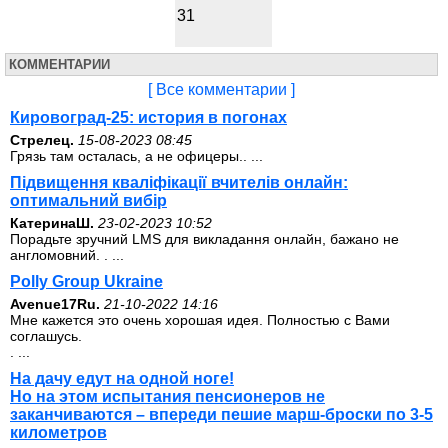
31
КОММЕНТАРИИ
[ Все комментарии ]
Кировоград-25: история в погонах
Стрелец.
15-08-2023 08:45
Грязь там осталась, а не офицеры.. ...
Підвищення кваліфікації вчителів онлайн:
оптимальний вибір
КатеринаШ.
23-02-2023 10:52
Порадьте зручний LMS для викладання онлайн, бажано не
англомовний. . ...
Polly Group Ukraine
Avenue17Ru.
21-10-2022 14:16
Мне кажется это очень хорошая идея. Полностью с Вами
соглашусь.
. ...
На дачу едут на одной ноге!
Но на этом испытания пенсионеров не
заканчиваются – впереди пешие марш-броски по 3-5
километров