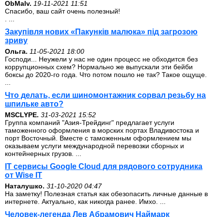
ОbMalv.
19-11-2021 11:51
Спасибо, ваш сайт очень полезный!
. ...
Закупівля нових «Пакунків малюка» під загрозою
зриву
Ольга.
11-05-2021 18:00
Господи... Неужели у нас не один процесс не обходится без
коррупционных схем? Нормально же выпускали эти бейби
боксы до 2020-го года. Что потом пошло не так? Такое ощуще.
...
Что делать, если шиномонтажник сорвал резьбу на
шпильке авто?
MSCLYPE.
31-03-2021 15:52
Группа компаний "Азия-Трейдинг" предлагает услуги
таможенного оформления в морских портах Владивостока и
порт Восточный. Вместе с таможенным оформлением мы
оказываем услуги международной перевозки сборных и
контейнерных грузов. ...
IT сервисы Google Cloud для рядового сотрудника
от Wise IT
Наталушко.
31-10-2020 04:47
На заметку! Полезная статья как обезопасить личные данные в
интернете. Актуально, как никогда ранее. Имхо. ...
Человек-легенда Лев Абрамович Наймарк