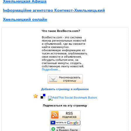
Хмельницкая Афиша
Інформаційне агентство Контекст-Хмельницький
Хмельницкий онлайн
Что такое ВсеВести.com?
ВсеВести.com - это система
поиска региональных новостей
и объявлений, где вы сможете
найти ежеминутно
обновляемую информацию из
тысяч источников, опубликовать
свои новости и объявления,
обсудить события или, за
считанные минуты, создать
собственную ленту новостей.
Подробнее...
Добавить страницу в избранное
Подписаться на эту страницу