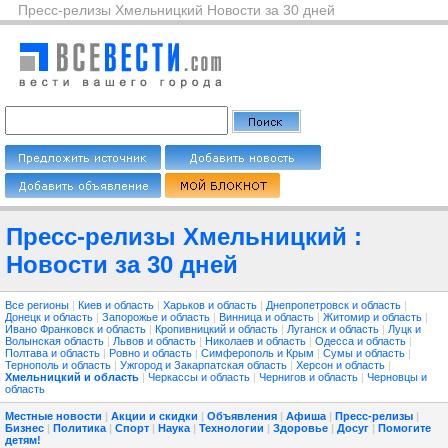
Пресс-релизы Хмельницкий Новости за 30 дней
Пресс-релизы Хмельницкий :
Новости за 30 дней
Все регионы
|
Киев и область
|
Харьков и область
|
Днепропетровск и область
|
Донецк и область
|
Запорожье и область
|
Винница и область
|
Житомир и область
|
Ивано Франковск и область
|
Кропивницкий и область
|
Луганск и область
|
Луцк и
Волынская область
|
Львов и область
|
Николаев и область
|
Одесса и область
|
Полтава и область
|
Ровно и область
|
Симферополь и Крым
|
Сумы и область
|
Тернополь и область
|
Ужгород и Закарпатская область
|
Херсон и область
|
Хмельницкий и область
|
Черкассы и область
|
Чернигов и область
|
Черновцы и
область
Местные новости
|
Акции и скидки
|
Объявления
|
Афиша
|
Пресс-релизы
|
Бизнес
|
Политика
|
Спорт
|
Наука
|
Технологии
|
Здоровье
|
Досуг
|
Помогите
детям!