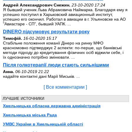
Андрей Александрович Снежин.
23-10-2020 17:24
Я бывший ученик Льва Абрамовича Наймарка. Благодаря ему я
успешно поступил в Харьковский авиационный институт,
успешно его окончил. Работал в авиации в г. Ульяновске на АО
"Авиастаре - СП", бывший УАПК. ...
DINERO підсумовує результати року
Тимофій.
16-01-2020 15:17
Стабільне положення команії Дінеро на ринку МФО
красномовно підтверджує 2 аспекти: по-перше, що банківські
методи підходу до кредитування фізичних осіб віджили себе, і
їх однозначно потрібно змінювати. ...
Після голкотерапії люди стають сильнішими
Анна.
06-10-2019 21:22
надайте контактні дані Марії Миськів. ...
[ Все комментарии ]
ЛУЧШИЕ ИСТОЧНИКИ
Хмельницька обласна державна адміністрація
Хмельницька міська Рада
УМВС України в Хмельницькій області