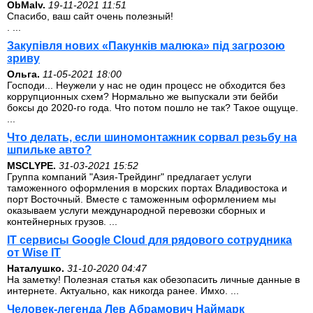
ОbMalv.
19-11-2021 11:51
Спасибо, ваш сайт очень полезный!
. ...
Закупівля нових «Пакунків малюка» під загрозою
зриву
Ольга.
11-05-2021 18:00
Господи... Неужели у нас не один процесс не обходится без
коррупционных схем? Нормально же выпускали эти бейби
боксы до 2020-го года. Что потом пошло не так? Такое ощуще.
...
Что делать, если шиномонтажник сорвал резьбу на
шпильке авто?
MSCLYPE.
31-03-2021 15:52
Группа компаний "Азия-Трейдинг" предлагает услуги
таможенного оформления в морских портах Владивостока и
порт Восточный. Вместе с таможенным оформлением мы
оказываем услуги международной перевозки сборных и
контейнерных грузов. ...
IT сервисы Google Cloud для рядового сотрудника
от Wise IT
Наталушко.
31-10-2020 04:47
На заметку! Полезная статья как обезопасить личные данные в
интернете. Актуально, как никогда ранее. Имхо. ...
Человек-легенда Лев Абрамович Наймарк