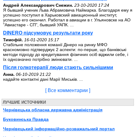
Андрей Александрович Снежин.
23-10-2020 17:24
Я бывший ученик Льва Абрамовича Наймарка. Благодаря ему я
успешно поступил в Харьковский авиационный институт,
успешно его окончил. Работал в авиации в г. Ульяновске на АО
"Авиастаре - СП", бывший УАПК. ...
DINERO підсумовує результати року
Тимофій.
16-01-2020 15:17
Стабільне положення команії Дінеро на ринку МФО
красномовно підтверджує 2 аспекти: по-перше, що банківські
методи підходу до кредитування фізичних осіб віджили себе, і
їх однозначно потрібно змінювати. ...
Після голкотерапії люди стають сильнішими
Анна.
06-10-2019 21:22
надайте контактні дані Марії Миськів. ...
[ Все комментарии ]
ЛУЧШИЕ ИСТОЧНИКИ
Чернівецька обласна державна адміністрація
Буковинська Правда
Чернівецький інформаційно-розважальний портал