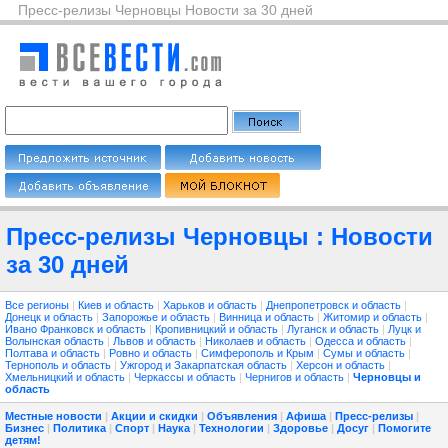
Пресс-релизы Черновцы Новости за 30 дней
Пресс-релизы Черновцы : Новости
за 30 дней
Все регионы
|
Киев и область
|
Харьков и область
|
Днепропетровск и область
|
Донецк и область
|
Запорожье и область
|
Винница и область
|
Житомир и область
|
Ивано Франковск и область
|
Кропивницкий и область
|
Луганск и область
|
Луцк и
Волынская область
|
Львов и область
|
Николаев и область
|
Одесса и область
|
Полтава и область
|
Ровно и область
|
Симферополь и Крым
|
Сумы и область
|
Тернополь и область
|
Ужгород и Закарпатская область
|
Херсон и область
|
Хмельницкий и область
|
Черкассы и область
|
Чернигов и область
|
Черновцы и
область
Местные новости
|
Акции и скидки
|
Объявления
|
Афиша
|
Пресс-релизы
|
Бизнес
|
Политика
|
Спорт
|
Наука
|
Технологии
|
Здоровье
|
Досуг
|
Помогите
детям!