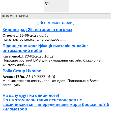
31
КОММЕНТАРИИ
[ Все комментарии ]
Кировоград-25: история в погонах
Стрелец.
15-08-2023 08:45
Грязь там осталась, а не офицеры.. ...
Підвищення кваліфікації вчителів онлайн:
оптимальний вибір
КатеринаШ.
23-02-2023 10:52
Порадьте зручний LMS для викладання онлайн, бажано не
англомовний. . ...
Polly Group Ukraine
Avenue17Ru.
21-10-2022 14:16
Мне кажется это очень хорошая идея. Полностью с Вами
соглашусь.
. ...
На дачу едут на одной ноге!
Но на этом испытания пенсионеров не
заканчиваются – впереди пешие марш-броски по 3-5
километров