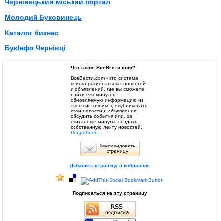
Чернівецький міський портал
Молодий Буковинець
Каталог бизнес
БукІнфо Чернівці
Что такое ВсеВести.com?
ВсеВести.com - это система
поиска региональных новостей
и объявлений, где вы сможете
найти ежеминутно
обновляемую информацию из
тысяч источников, опубликовать
свои новости и объявления,
обсудить события или, за
считанные минуты, создать
собственную ленту новостей.
Подробнее...
Добавить страницу в избранное
Подписаться на эту страницу