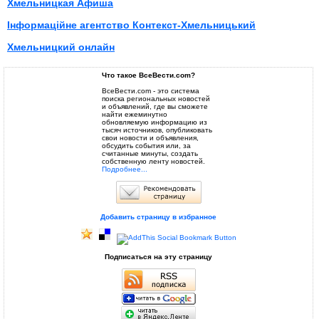
Хмельницкая Афиша
Інформаційне агентство Контекст-Хмельницький
Хмельницкий онлайн
Что такое ВсеВести.com?
ВсеВести.com - это система
поиска региональных новостей
и объявлений, где вы сможете
найти ежеминутно
обновляемую информацию из
тысяч источников, опубликовать
свои новости и объявления,
обсудить события или, за
считанные минуты, создать
собственную ленту новостей.
Подробнее...
Добавить страницу в избранное
Подписаться на эту страницу