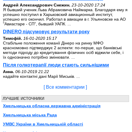
Андрей Александрович Снежин.
23-10-2020 17:24
Я бывший ученик Льва Абрамовича Наймарка. Благодаря ему я
успешно поступил в Харьковский авиационный институт,
успешно его окончил. Работал в авиации в г. Ульяновске на АО
"Авиастаре - СП", бывший УАПК. ...
DINERO підсумовує результати року
Тимофій.
16-01-2020 15:17
Стабільне положення команії Дінеро на ринку МФО
красномовно підтверджує 2 аспекти: по-перше, що банківські
методи підходу до кредитування фізичних осіб віджили себе, і
їх однозначно потрібно змінювати. ...
Після голкотерапії люди стають сильнішими
Анна.
06-10-2019 21:22
надайте контактні дані Марії Миськів. ...
[ Все комментарии ]
ЛУЧШИЕ ИСТОЧНИКИ
Хмельницька обласна державна адміністрація
Хмельницька міська Рада
УМВС України в Хмельницькій області