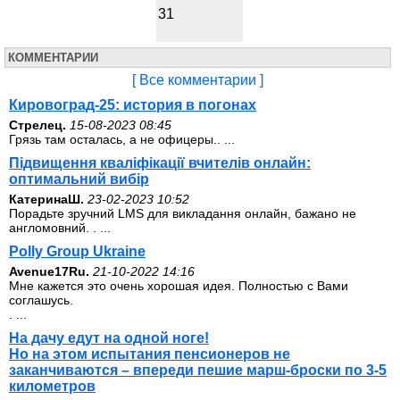
31
КОММЕНТАРИИ
[ Все комментарии ]
Кировоград-25: история в погонах
Стрелец.
15-08-2023 08:45
Грязь там осталась, а не офицеры.. ...
Підвищення кваліфікації вчителів онлайн:
оптимальний вибір
КатеринаШ.
23-02-2023 10:52
Порадьте зручний LMS для викладання онлайн, бажано не
англомовний. . ...
Polly Group Ukraine
Avenue17Ru.
21-10-2022 14:16
Мне кажется это очень хорошая идея. Полностью с Вами
соглашусь.
. ...
На дачу едут на одной ноге!
Но на этом испытания пенсионеров не
заканчиваются – впереди пешие марш-броски по 3-5
километров