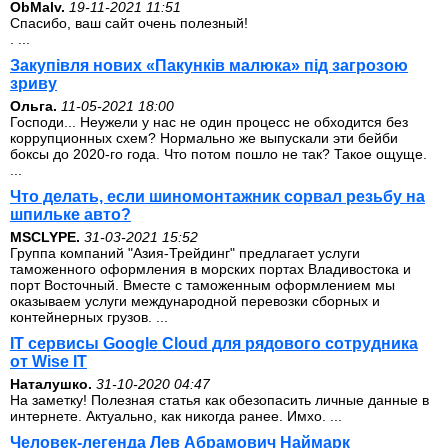
ОbMalv.
19-11-2021 11:51
Спасибо, ваш сайт очень полезный!
. ...
Закупівля нових «Пакунків малюка» під загрозою
зриву
Ольга.
11-05-2021 18:00
Господи... Неужели у нас не один процесс не обходится без
коррупционных схем? Нормально же выпускали эти бейби
боксы до 2020-го года. Что потом пошло не так? Такое ощуще.
...
Что делать, если шиномонтажник сорвал резьбу на
шпильке авто?
MSCLYPE.
31-03-2021 15:52
Группа компаний "Азия-Трейдинг" предлагает услуги
таможенного оформления в морских портах Владивостока и
порт Восточный. Вместе с таможенным оформлением мы
оказываем услуги международной перевозки сборных и
контейнерных грузов. ...
IT сервисы Google Cloud для рядового сотрудника
от Wise IT
Наталушко.
31-10-2020 04:47
На заметку! Полезная статья как обезопасить личные данные в
интернете. Актуально, как никогда ранее. Имхо. ...
Человек-легенда Лев Абрамович Наймарк