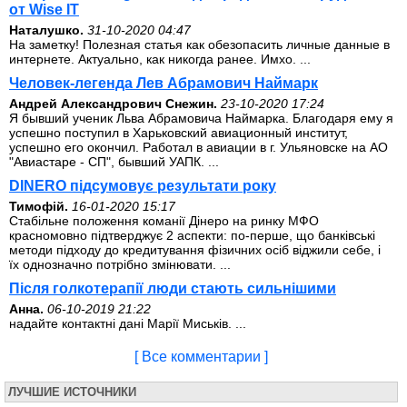
от Wise IT
Наталушко.
31-10-2020 04:47
На заметку! Полезная статья как обезопасить личные данные в
интернете. Актуально, как никогда ранее. Имхо. ...
Человек-легенда Лев Абрамович Наймарк
Андрей Александрович Снежин.
23-10-2020 17:24
Я бывший ученик Льва Абрамовича Наймарка. Благодаря ему я
успешно поступил в Харьковский авиационный институт,
успешно его окончил. Работал в авиации в г. Ульяновске на АО
"Авиастаре - СП", бывший УАПК. ...
DINERO підсумовує результати року
Тимофій.
16-01-2020 15:17
Стабільне положення команії Дінеро на ринку МФО
красномовно підтверджує 2 аспекти: по-перше, що банківські
методи підходу до кредитування фізичних осіб віджили себе, і
їх однозначно потрібно змінювати. ...
Після голкотерапії люди стають сильнішими
Анна.
06-10-2019 21:22
надайте контактні дані Марії Миськів. ...
[ Все комментарии ]
ЛУЧШИЕ ИСТОЧНИКИ