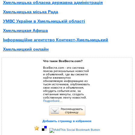
Хмельницька обласна державна адміністрація
Хмельницька міська Рада
УМВС України в Хмельницькій області
Хмельницкая Афиша
Інформаційне агентство Контекст-Хмельницький
Хмельницкий онлайн
Что такое ВсеВести.com?
ВсеВести.com - это система
поиска региональных новостей
и объявлений, где вы сможете
найти ежеминутно
обновляемую информацию из
тысяч источников, опубликовать
свои новости и объявления,
обсудить события или, за
считанные минуты, создать
собственную ленту новостей.
Подробнее...
Добавить страницу в избранное