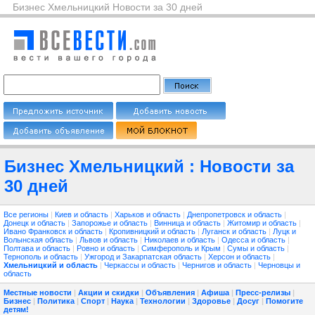
Бизнес Хмельницкий Новости за 30 дней
Бизнес Хмельницкий : Новости за
30 дней
Все регионы
|
Киев и область
|
Харьков и область
|
Днепропетровск и область
|
Донецк и область
|
Запорожье и область
|
Винница и область
|
Житомир и область
|
Ивано Франковск и область
|
Кропивницкий и область
|
Луганск и область
|
Луцк и
Волынская область
|
Львов и область
|
Николаев и область
|
Одесса и область
|
Полтава и область
|
Ровно и область
|
Симферополь и Крым
|
Сумы и область
|
Тернополь и область
|
Ужгород и Закарпатская область
|
Херсон и область
|
Хмельницкий и область
|
Черкассы и область
|
Чернигов и область
|
Черновцы и
область
Местные новости
|
Акции и скидки
|
Объявления
|
Афиша
|
Пресс-релизы
|
Бизнес
|
Политика
|
Спорт
|
Наука
|
Технологии
|
Здоровье
|
Досуг
|
Помогите
детям!