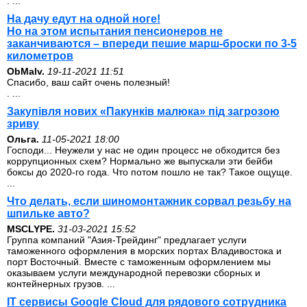
. ...
На дачу едут на одной ноге!
Но на этом испытания пенсионеров не
заканчиваются – впереди пешие марш-броски по 3-5
километров
ОbMalv.
19-11-2021 11:51
Спасибо, ваш сайт очень полезный!
. ...
Закупівля нових «Пакунків малюка» під загрозою
зриву
Ольга.
11-05-2021 18:00
Господи... Неужели у нас не один процесс не обходится без
коррупционных схем? Нормально же выпускали эти бейби
боксы до 2020-го года. Что потом пошло не так? Такое ощуще.
...
Что делать, если шиномонтажник сорвал резьбу на
шпильке авто?
MSCLYPE.
31-03-2021 15:52
Группа компаний "Азия-Трейдинг" предлагает услуги
таможенного оформления в морских портах Владивостока и
порт Восточный. Вместе с таможенным оформлением мы
оказываем услуги международной перевозки сборных и
контейнерных грузов. ...
IT сервисы Google Cloud для рядового сотрудника