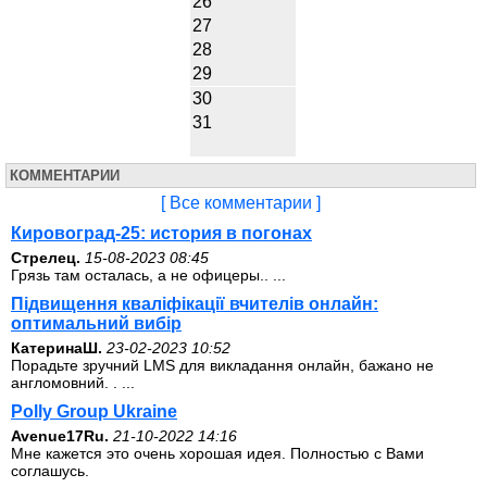
26
27
28
29
30
31
КОММЕНТАРИИ
[ Все комментарии ]
Кировоград-25: история в погонах
Стрелец.
15-08-2023 08:45
Грязь там осталась, а не офицеры.. ...
Підвищення кваліфікації вчителів онлайн:
оптимальний вибір
КатеринаШ.
23-02-2023 10:52
Порадьте зручний LMS для викладання онлайн, бажано не
англомовний. . ...
Polly Group Ukraine
Avenue17Ru.
21-10-2022 14:16
Мне кажется это очень хорошая идея. Полностью с Вами
соглашусь.