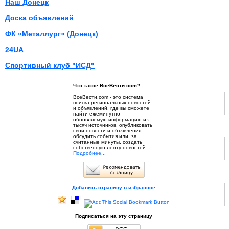
Наш Донецк
Доска объявлений
ФК «Металлург» (Донецк)
24UA
Спортивный клуб "ИСД"
Что такое ВсеВести.com?
ВсеВести.com - это система
поиска региональных новостей
и объявлений, где вы сможете
найти ежеминутно
обновляемую информацию из
тысяч источников, опубликовать
свои новости и объявления,
обсудить события или, за
считанные минуты, создать
собственную ленту новостей.
Подробнее...
Добавить страницу в избранное
Подписаться на эту страницу