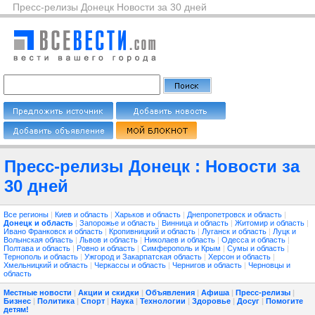
Пресс-релизы Донецк Новости за 30 дней
Пресс-релизы Донецк : Новости за
30 дней
Все регионы
|
Киев и область
|
Харьков и область
|
Днепропетровск и область
|
Донецк и область
|
Запорожье и область
|
Винница и область
|
Житомир и область
|
Ивано Франковск и область
|
Кропивницкий и область
|
Луганск и область
|
Луцк и
Волынская область
|
Львов и область
|
Николаев и область
|
Одесса и область
|
Полтава и область
|
Ровно и область
|
Симферополь и Крым
|
Сумы и область
|
Тернополь и область
|
Ужгород и Закарпатская область
|
Херсон и область
|
Хмельницкий и область
|
Черкассы и область
|
Чернигов и область
|
Черновцы и
область
Местные новости
|
Акции и скидки
|
Объявления
|
Афиша
|
Пресс-релизы
|
Бизнес
|
Политика
|
Спорт
|
Наука
|
Технологии
|
Здоровье
|
Досуг
|
Помогите
детям!