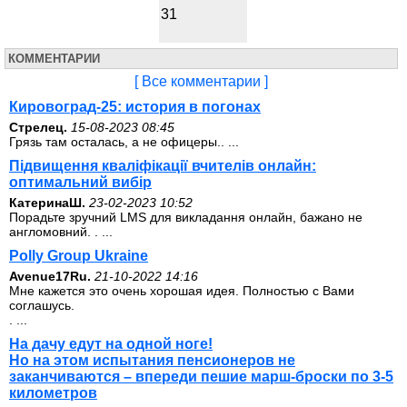
31
КОММЕНТАРИИ
[ Все комментарии ]
Кировоград-25: история в погонах
Стрелец.
15-08-2023 08:45
Грязь там осталась, а не офицеры.. ...
Підвищення кваліфікації вчителів онлайн:
оптимальний вибір
КатеринаШ.
23-02-2023 10:52
Порадьте зручний LMS для викладання онлайн, бажано не
англомовний. . ...
Polly Group Ukraine
Avenue17Ru.
21-10-2022 14:16
Мне кажется это очень хорошая идея. Полностью с Вами
соглашусь.
. ...
На дачу едут на одной ноге!
Но на этом испытания пенсионеров не
заканчиваются – впереди пешие марш-броски по 3-5
километров