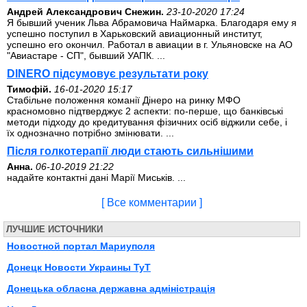
Андрей Александрович Снежин.
23-10-2020 17:24
Я бывший ученик Льва Абрамовича Наймарка. Благодаря ему я
успешно поступил в Харьковский авиационный институт,
успешно его окончил. Работал в авиации в г. Ульяновске на АО
"Авиастаре - СП", бывший УАПК. ...
DINERO підсумовує результати року
Тимофій.
16-01-2020 15:17
Стабільне положення команії Дінеро на ринку МФО
красномовно підтверджує 2 аспекти: по-перше, що банківські
методи підходу до кредитування фізичних осіб віджили себе, і
їх однозначно потрібно змінювати. ...
Після голкотерапії люди стають сильнішими
Анна.
06-10-2019 21:22
надайте контактні дані Марії Миськів. ...
[ Все комментарии ]
ЛУЧШИЕ ИСТОЧНИКИ
Новостной портал Мариуполя
Донецк Новости Украины ТуТ
Донецька обласна державна адміністрація