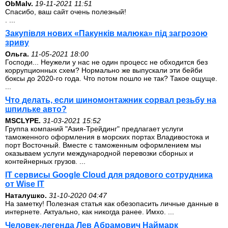
ОbMalv.
19-11-2021 11:51
Спасибо, ваш сайт очень полезный!
. ...
Закупівля нових «Пакунків малюка» під загрозою
зриву
Ольга.
11-05-2021 18:00
Господи... Неужели у нас не один процесс не обходится без
коррупционных схем? Нормально же выпускали эти бейби
боксы до 2020-го года. Что потом пошло не так? Такое ощуще.
...
Что делать, если шиномонтажник сорвал резьбу на
шпильке авто?
MSCLYPE.
31-03-2021 15:52
Группа компаний "Азия-Трейдинг" предлагает услуги
таможенного оформления в морских портах Владивостока и
порт Восточный. Вместе с таможенным оформлением мы
оказываем услуги международной перевозки сборных и
контейнерных грузов. ...
IT сервисы Google Cloud для рядового сотрудника
от Wise IT
Наталушко.
31-10-2020 04:47
На заметку! Полезная статья как обезопасить личные данные в
интернете. Актуально, как никогда ранее. Имхо. ...
Человек-легенда Лев Абрамович Наймарк