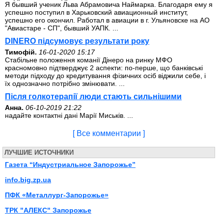
Я бывший ученик Льва Абрамовича Наймарка. Благодаря ему я
успешно поступил в Харьковский авиационный институт,
успешно его окончил. Работал в авиации в г. Ульяновске на АО
"Авиастаре - СП", бывший УАПК. ...
DINERO підсумовує результати року
Тимофій.
16-01-2020 15:17
Стабільне положення команії Дінеро на ринку МФО
красномовно підтверджує 2 аспекти: по-перше, що банківські
методи підходу до кредитування фізичних осіб віджили себе, і
їх однозначно потрібно змінювати. ...
Після голкотерапії люди стають сильнішими
Анна.
06-10-2019 21:22
надайте контактні дані Марії Миськів. ...
[ Все комментарии ]
ЛУЧШИЕ ИСТОЧНИКИ
Газета “Индустриальное Запорожье”
info.big.zp.ua
ПФК «Металлург-Запорожье»
ТРК "АЛЕКС" Запорожье