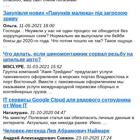
. ...
Закупівля нових «Пакунків малюка» під загрозою
зриву
Ольга.
11-05-2021 18:00
Господи... Неужели у нас не один процесс не обходится без
коррупционных схем? Нормально же выпускали эти бейби
боксы до 2020-го года. Что потом пошло не так? Такое ощуще.
...
Что делать, если шиномонтажник сорвал резьбу на
шпильке авто?
MSCLYPE.
31-03-2021 15:52
Группа компаний "Азия-Трейдинг" предлагает услуги
таможенного оформления в морских портах Владивостока и
порт Восточный. Вместе с таможенным оформлением мы
оказываем услуги международной перевозки сборных и
контейнерных грузов. ...
IT сервисы Google Cloud для рядового сотрудника
от Wise IT
Наталушко.
31-10-2020 04:47
На заметку! Полезная статья как обезопасить личные данные в
интернете. Актуально, как никогда ранее. Имхо. ...
Человек-легенда Лев Абрамович Наймарк
Андрей Александрович Снежин.
23-10-2020 17:24