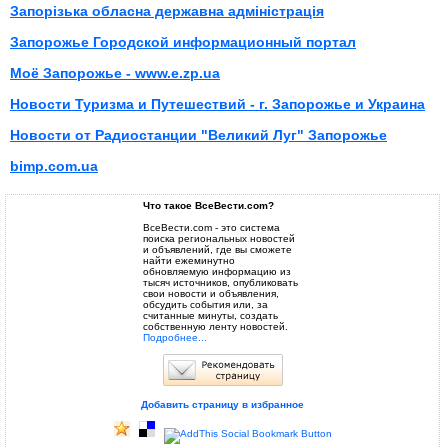
Запорізька обласна державна адміністрація
Запорожье Городской информационный портал
Моё Запорожье - www.e.zp.ua
Новости Туризма и Путешествий - г. Запорожье и Украина
Новости от Радиостанции "Великий Луг" Запорожье
bimp.com.ua
Что такое ВсеВести.com?
ВсеВести.com - это система
поиска региональных новостей
и объявлений, где вы сможете
найти ежеминутно
обновляемую информацию из
тысяч источников, опубликовать
свои новости и объявления,
обсудить события или, за
считанные минуты, создать
собственную ленту новостей.
Подробнее...
Добавить страницу в избранное