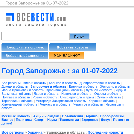
Город Запорожье за 01-07-2022
Город Запорожье : за 01-07-2022
Все регионы
|
Киев и область
|
Харьков и область
|
Днепропетровск и область
|
Донецк и область
|
Запорожье и область
|
Винница и область
|
Житомир и область
|
Ивано Франковск и область
|
Кропивницкий и область
|
Луганск и область
|
Луцк и
Волынская область
|
Львов и область
|
Николаев и область
|
Одесса и область
|
Полтава и область
|
Ровно и область
|
Симферополь и Крым
|
Сумы и область
|
Тернополь и область
|
Ужгород и Закарпатская область
|
Херсон и область
|
Хмельницкий и область
|
Черкассы и область
|
Чернигов и область
|
Черновцы и
область
Местные новости
|
Акции и скидки
|
Объявления
|
Афиша
|
Пресс-релизы
|
Бизнес
|
Политика
|
Спорт
|
Наука
|
Технологии
|
Здоровье
|
Досуг
|
Помогите
детям!
Все регионы
>
Украина
> Запорожье и область :
Последние новости