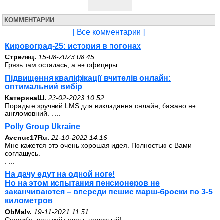
КОММЕНТАРИИ
[ Все комментарии ]
Кировоград-25: история в погонах
Стрелец.
15-08-2023 08:45
Грязь там осталась, а не офицеры.. ...
Підвищення кваліфікації вчителів онлайн:
оптимальний вибір
КатеринаШ.
23-02-2023 10:52
Порадьте зручний LMS для викладання онлайн, бажано не
англомовний. . ...
Polly Group Ukraine
Avenue17Ru.
21-10-2022 14:16
Мне кажется это очень хорошая идея. Полностью с Вами
соглашусь.
. ...
На дачу едут на одной ноге!
Но на этом испытания пенсионеров не
заканчиваются – впереди пешие марш-броски по 3-5
километров
ОbMalv.
19-11-2021 11:51
Спасибо, ваш сайт очень полезный!