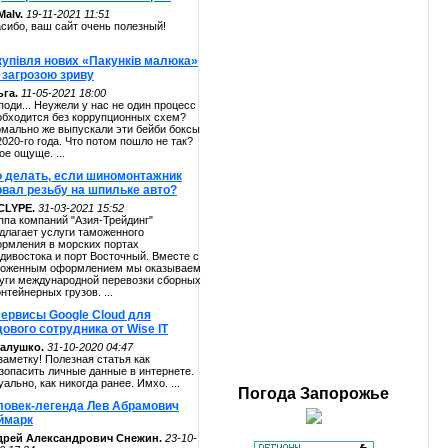
alv.
19-11-2021 11:51
сибо, ваш сайт очень полезный!
купівля нових «Пакунків малюка»
 загрозою зриву
га.
11-05-2021 18:00
поди... Неужели у нас не один процесс
обходится без коррупционных схем?
мально же выпускали эти бейби боксы
2020-го года. Что потом пошло не так?
ое ощуще. ...
о делать, если шиномонтажник
рвал резьбу на шпильке авто?
CLYPE.
31-03-2021 15:52
ппа компаний "Азия-Трейдинг"
длагает услуги таможенного
рмления в морских портах
дивостока и порт Восточный. Вместе с
оженным оформлением мы оказываем
уги международной перевозки сборных
онтейнерных грузов. ...
сервисы Google Cloud для
ового сотрудника от Wise IT
алушко.
31-10-2020 04:47
заметку! Полезная статья как
зопасить личные данные в интернете.
уально, как никогда ранее. Имхо. ...
Погода
Запорожье
ловек-легенда Лев Абрамович
ймарк
дрей Александрович Снежин.
23-10-