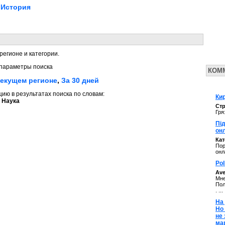
История
регионе и категории.
параметры поиска
КОМ
текущем регионе
,
За 30 дней
ю в результатах поиска по словам:
Кир
 Наука
Стр
Гря
Під
он
Ка
Пор
онл
Pol
Av
Мне
Пол
. ...
На 
Но
не
ма