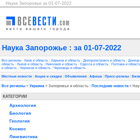
Наука Запорожье за 01-07-2022
Наука Запорожье : за 01-07-2022
Все регионы
|
Киев и область
|
Харьков и область
|
Днепропетровск и область
|
Донецк
область
|
Львов и область
|
Николаев и область
|
Одесса и область
|
Полтава и облас
и область
|
Чернигов и область
|
Черновцы и область
Местные новости
|
Акции и скидки
|
Объявления
|
Афиша
|
Пресс-релизы
|
Бизн
Все регионы
>
Украина
> Запорожье и область :
Последние новости
> Нау
КАТЕГОРИИ
Археология
Биология
Геология
Космос
Лингвистика