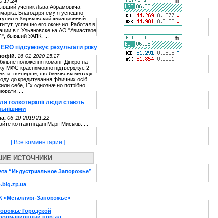
0 17:24
ывший ученик Льва Абрамовича
марка. Благодаря ему я успешно
тупил в Харьковский авиационный
титут, успешно его окончил. Работал в
ации в г. Ульяновске на АО "Авиастаре
П", бывший УАПК. ...
NERO підсумовує результати року
мофій.
16-01-2020 15:17
більне положення команії Дінеро на
ку МФО красномовно підтверджує 2
екти: по-перше, що банківські методи
ходу до кредитування фізичних осіб
жили себе, і їх однозначно потрібно
нювати. ...
сля голкотерапії люди стають
льнішими
а.
06-10-2019 21:22
айте контактні дані Марії Миськів. ...
[ Все комментарии ]
ШИЕ ИСТОЧНИКИ
ета “Индустриальное Запорожье”
o.big.zp.ua
К «Металлург-Запорожье»
порожье Городской
формационный портал