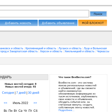
анковск и область
|
Кропивницкий и область
|
Луганск и область
|
Луцк и Волынская
город и Закарпатская область
|
Херсон и область
|
Хмельницкий и область
|
Черкассы
ЕНДАРЬ
Что такое ВсеВести.com?
ВсеВести.com - это система
Новых вестей сегодня: 8
поиска региональных новостей
Новых вестей вчера: 93
и объявлений, где вы сможете
найти ежеминутно
Сегодня
|
7 дней
|
30 дней
обновляемую информацию из
тысяч источников, опубликовать
свои новости и объявления,
обсудить события или, за
<<
Июль 2022
>>
считанные минуты, создать
собственную ленту новостей.
Подробнее...
Вс
Пн
Вт
Ср
Чт
Пт
Сб