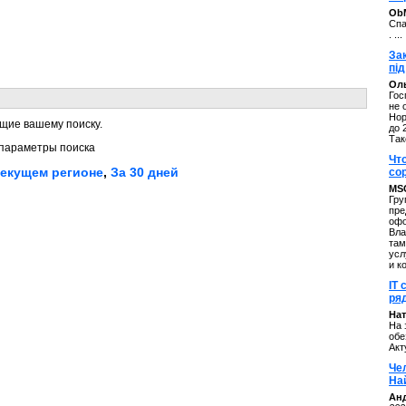
ОbM
Спа
. ...
За
під
Оль
Гос
не 
Нор
щие вашему поиску.
до 
Так
параметры поиска
Чт
текущем регионе
,
За 30 дней
со
MS
Гру
пре
офо
Вла
там
усл
и к
IT 
ряд
Нат
На 
обе
Акт
Че
На
Ан