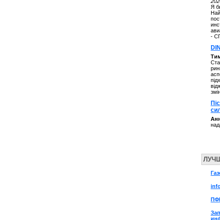
202
Я б
Най
пос
инс
ави
- С
DI
Ти
Ста
рин
асп
під
від
змі
Пі
си
Анн
над
ЛУЧ
Газ
inf
ПФ
За
ин