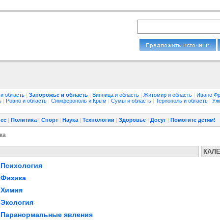
 и область
|
Запорожье и область
|
Винница и область
|
Житомир и область
|
Ивано Фр
ть
|
Ровно и область
|
Симферополь и Крым
|
Сумы и область
|
Тернополь и область
|
Уж
ес
|
Политика
|
Спорт
|
Наука
|
Технологии
|
Здоровье
|
Досуг
|
Помогите детям!
ка
КАЛ
Психология
Физика
Химия
Экология
Паранормальные явления