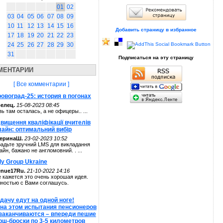
01
02
03
04
05
06
07
08
09
10
11
12
13
14
15
16
Добавить страницу в избранное
17
18
19
20
21
22
23
24
25
26
27
28
29
30
31
Подписаться на эту страницу
МЕНТАРИИ
[ Все комментарии ]
овоград-25: история в погонах
елец.
15-08-2023 08:45
зь там осталась, а не офицеры.. ...
вищення кваліфікації вчителів
лайн: оптимальний вибір
теринаШ.
23-02-2023 10:52
адьте зручний LMS для викладання
айн, бажано не англомовний. . ...
ly Group Ukraine
enue17Ru.
21-10-2022 14:16
 кажется это очень хорошая идея.
ностью с Вами соглашусь.
дачу едут на одной ноге!
 на этом испытания пенсионеров
 заканчиваются – впереди пешие
рш-броски по 3-5 километров