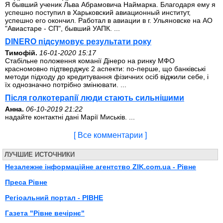
Я бывший ученик Льва Абрамовича Наймарка. Благодаря ему я
успешно поступил в Харьковский авиационный институт,
успешно его окончил. Работал в авиации в г. Ульяновске на АО
"Авиастаре - СП", бывший УАПК. ...
DINERO підсумовує результати року
Тимофій.
16-01-2020 15:17
Стабільне положення команії Дінеро на ринку МФО
красномовно підтверджує 2 аспекти: по-перше, що банківські
методи підходу до кредитування фізичних осіб віджили себе, і
їх однозначно потрібно змінювати. ...
Після голкотерапії люди стають сильнішими
Анна.
06-10-2019 21:22
надайте контактні дані Марії Миськів. ...
[ Все комментарии ]
ЛУЧШИЕ ИСТОЧНИКИ
Незалежне інформаційне агентство ZIK.com.ua - Рівне
Преса Рівне
Регiоальний портал - РIВНЕ
Газета "Рівне вечірнє"