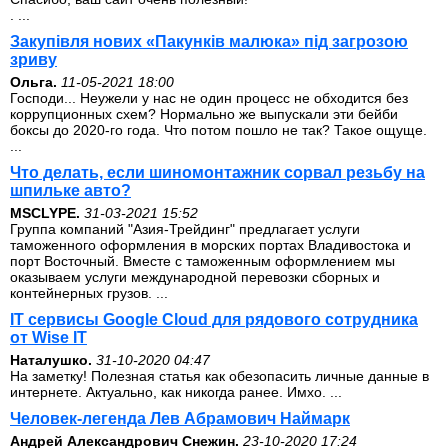
. ...
Закупівля нових «Пакунків малюка» під загрозою
зриву
Ольга.
11-05-2021 18:00
Господи... Неужели у нас не один процесс не обходится без
коррупционных схем? Нормально же выпускали эти бейби
боксы до 2020-го года. Что потом пошло не так? Такое ощуще.
...
Что делать, если шиномонтажник сорвал резьбу на
шпильке авто?
MSCLYPE.
31-03-2021 15:52
Группа компаний "Азия-Трейдинг" предлагает услуги
таможенного оформления в морских портах Владивостока и
порт Восточный. Вместе с таможенным оформлением мы
оказываем услуги международной перевозки сборных и
контейнерных грузов. ...
IT сервисы Google Cloud для рядового сотрудника
от Wise IT
Наталушко.
31-10-2020 04:47
На заметку! Полезная статья как обезопасить личные данные в
интернете. Актуально, как никогда ранее. Имхо. ...
Человек-легенда Лев Абрамович Наймарк
Андрей Александрович Снежин.
23-10-2020 17:24