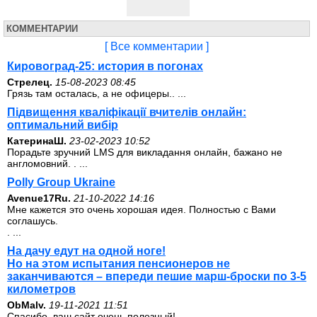
КОММЕНТАРИИ
[ Все комментарии ]
Кировоград-25: история в погонах
Стрелец.
15-08-2023 08:45
Грязь там осталась, а не офицеры.. ...
Підвищення кваліфікації вчителів онлайн:
оптимальний вибір
КатеринаШ.
23-02-2023 10:52
Порадьте зручний LMS для викладання онлайн, бажано не
англомовний. . ...
Polly Group Ukraine
Avenue17Ru.
21-10-2022 14:16
Мне кажется это очень хорошая идея. Полностью с Вами
соглашусь.
. ...
На дачу едут на одной ноге!
Но на этом испытания пенсионеров не
заканчиваются – впереди пешие марш-броски по 3-5
километров
ОbMalv.
19-11-2021 11:51
Спасибо, ваш сайт очень полезный!