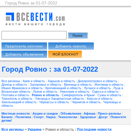
Город Ровно за 01-07-2022
Город Ровно : за 01-07-2022
Все регионы
|
Киев и область
|
Харьков и область
|
Днепропетровск и область
|
Донецк и область
|
Запорожье и область
|
Винница и область
|
Житомир и область
|
Ивано Франковск и область
|
Кропивницкий и область
|
Луганск и область
|
Луцк и
Волынская область
|
Львов и область
|
Николаев и область
|
Одесса и область
|
Полтава и область
|
Ровно и область
|
Симферополь и Крым
|
Сумы и область
|
Тернополь и область
|
Ужгород и Закарпатская область
|
Херсон и область
|
Хмельницкий и область
|
Черкассы и область
|
Чернигов и область
|
Черновцы и
область
Местные новости
|
Акции и скидки
|
Объявления
|
Афиша
|
Пресс-релизы
|
Бизнес
|
Политика
|
Спорт
|
Наука
|
Технологии
|
Здоровье
|
Досуг
|
Помогите
детям!
Все регионы
>
Украина
> Ровно и область :
Последние новости