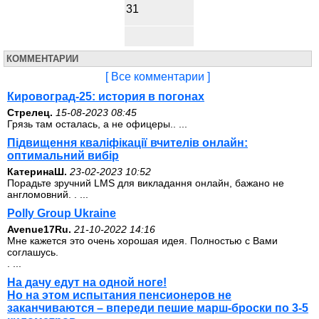
31
КОММЕНТАРИИ
[ Все комментарии ]
Кировоград-25: история в погонах
Стрелец.
15-08-2023 08:45
Грязь там осталась, а не офицеры.. ...
Підвищення кваліфікації вчителів онлайн:
оптимальний вибір
КатеринаШ.
23-02-2023 10:52
Порадьте зручний LMS для викладання онлайн, бажано не
англомовний. . ...
Polly Group Ukraine
Avenue17Ru.
21-10-2022 14:16
Мне кажется это очень хорошая идея. Полностью с Вами
соглашусь.
. ...
На дачу едут на одной ноге!
Но на этом испытания пенсионеров не
заканчиваются – впереди пешие марш-броски по 3-5