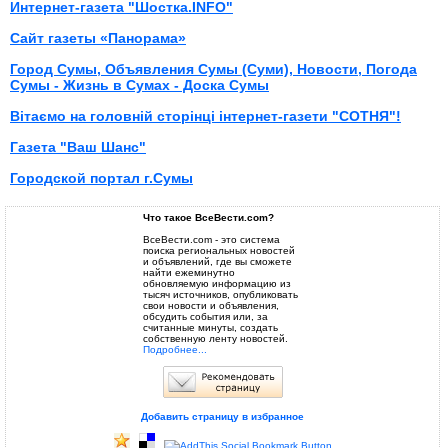
Интернет-газета "Шостка.INFO"
Сайт газеты «Панорама»
Город Сумы, Объявления Сумы (Суми), Новости, Погода
Сумы - Жизнь в Сумах - Доска Сумы
Вітаємо на головній сторінці інтернет-газети "СОТНЯ"!
Газета "Ваш Шанс"
Городской портал г.Сумы
Что такое ВсеВести.com?
ВсеВести.com - это система
поиска региональных новостей
и объявлений, где вы сможете
найти ежеминутно
обновляемую информацию из
тысяч источников, опубликовать
свои новости и объявления,
обсудить события или, за
считанные минуты, создать
собственную ленту новостей.
Подробнее...
Добавить страницу в избранное