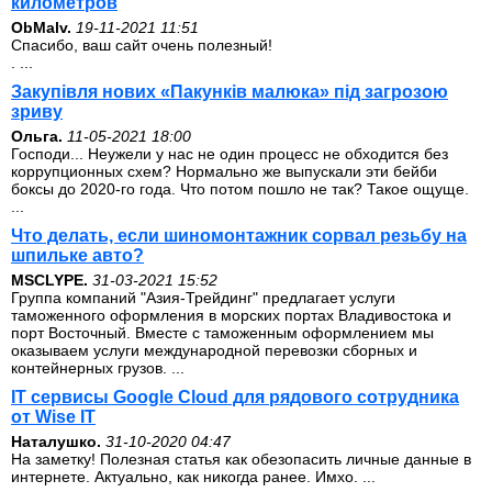
километров
ОbMalv.
19-11-2021 11:51
Спасибо, ваш сайт очень полезный!
. ...
Закупівля нових «Пакунків малюка» під загрозою
зриву
Ольга.
11-05-2021 18:00
Господи... Неужели у нас не один процесс не обходится без
коррупционных схем? Нормально же выпускали эти бейби
боксы до 2020-го года. Что потом пошло не так? Такое ощуще.
...
Что делать, если шиномонтажник сорвал резьбу на
шпильке авто?
MSCLYPE.
31-03-2021 15:52
Группа компаний "Азия-Трейдинг" предлагает услуги
таможенного оформления в морских портах Владивостока и
порт Восточный. Вместе с таможенным оформлением мы
оказываем услуги международной перевозки сборных и
контейнерных грузов. ...
IT сервисы Google Cloud для рядового сотрудника
от Wise IT
Наталушко.
31-10-2020 04:47
На заметку! Полезная статья как обезопасить личные данные в
интернете. Актуально, как никогда ранее. Имхо. ...