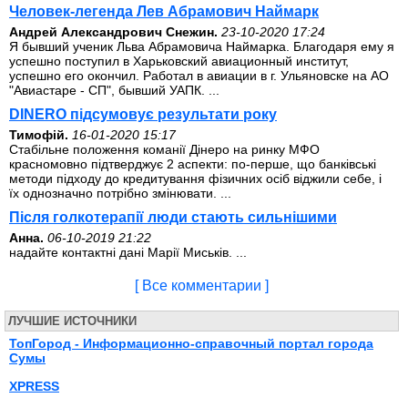
Человек-легенда Лев Абрамович Наймарк
Андрей Александрович Снежин.
23-10-2020 17:24
Я бывший ученик Льва Абрамовича Наймарка. Благодаря ему я
успешно поступил в Харьковский авиационный институт,
успешно его окончил. Работал в авиации в г. Ульяновске на АО
"Авиастаре - СП", бывший УАПК. ...
DINERO підсумовує результати року
Тимофій.
16-01-2020 15:17
Стабільне положення команії Дінеро на ринку МФО
красномовно підтверджує 2 аспекти: по-перше, що банківські
методи підходу до кредитування фізичних осіб віджили себе, і
їх однозначно потрібно змінювати. ...
Після голкотерапії люди стають сильнішими
Анна.
06-10-2019 21:22
надайте контактні дані Марії Миськів. ...
[ Все комментарии ]
ЛУЧШИЕ ИСТОЧНИКИ
ТопГород - Информационно-справочный портал города
Сумы
XPRESS