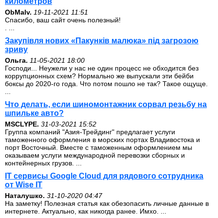
километров
ОbMalv.
19-11-2021 11:51
Спасибо, ваш сайт очень полезный!
. ...
Закупівля нових «Пакунків малюка» під загрозою
зриву
Ольга.
11-05-2021 18:00
Господи... Неужели у нас не один процесс не обходится без
коррупционных схем? Нормально же выпускали эти бейби
боксы до 2020-го года. Что потом пошло не так? Такое ощуще.
...
Что делать, если шиномонтажник сорвал резьбу на
шпильке авто?
MSCLYPE.
31-03-2021 15:52
Группа компаний "Азия-Трейдинг" предлагает услуги
таможенного оформления в морских портах Владивостока и
порт Восточный. Вместе с таможенным оформлением мы
оказываем услуги международной перевозки сборных и
контейнерных грузов. ...
IT сервисы Google Cloud для рядового сотрудника
от Wise IT
Наталушко.
31-10-2020 04:47
На заметку! Полезная статья как обезопасить личные данные в
интернете. Актуально, как никогда ранее. Имхо. ...