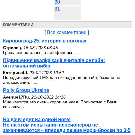
30
31
КОММЕНТАРИИ
[ Все комментарии ]
Кировоград-25: история в погонах
Стрелец.
15-08-2023 08:45
Грязь там осталась, а не офицеры.. ...
Підвищення кваліфікації вчителів онлайн:
оптимальний вибір
КатеринаШ.
23-02-2023 10:52
Порадьте зручний LMS для викладання онлайн, бажано не
англомовний. . ...
Polly Group Ukraine
Avenue17Ru.
21-10-2022 14:16
Мне кажется это очень хорошая идея. Полностью с Вами
соглашусь.
. ...
На дачу едут на одной ноге!
Но на этом испытания пенсионеров не
заканчиваются – впереди пешие марш-броски по 3-5