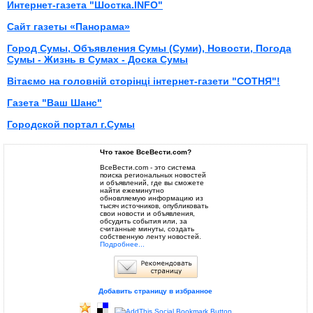
Интернет-газета "Шостка.INFO"
Сайт газеты «Панорама»
Город Сумы, Объявления Сумы (Суми), Новости, Погода
Сумы - Жизнь в Сумах - Доска Сумы
Вітаємо на головній сторінці інтернет-газети "СОТНЯ"!
Газета "Ваш Шанс"
Городской портал г.Сумы
Что такое ВсеВести.com?
ВсеВести.com - это система
поиска региональных новостей
и объявлений, где вы сможете
найти ежеминутно
обновляемую информацию из
тысяч источников, опубликовать
свои новости и объявления,
обсудить события или, за
считанные минуты, создать
собственную ленту новостей.
Подробнее...
Добавить страницу в избранное