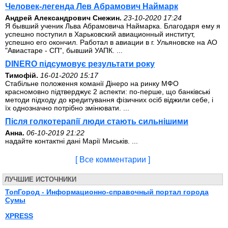
Человек-легенда Лев Абрамович Наймарк
Андрей Александрович Снежин.
23-10-2020 17:24
Я бывший ученик Льва Абрамовича Наймарка. Благодаря ему я
успешно поступил в Харьковский авиационный институт,
успешно его окончил. Работал в авиации в г. Ульяновске на АО
"Авиастаре - СП", бывший УАПК. ...
DINERO підсумовує результати року
Тимофій.
16-01-2020 15:17
Стабільне положення команії Дінеро на ринку МФО
красномовно підтверджує 2 аспекти: по-перше, що банківські
методи підходу до кредитування фізичних осіб віджили себе, і
їх однозначно потрібно змінювати. ...
Після голкотерапії люди стають сильнішими
Анна.
06-10-2019 21:22
надайте контактні дані Марії Миськів. ...
[ Все комментарии ]
ЛУЧШИЕ ИСТОЧНИКИ
ТопГород - Информационно-справочный портал города
Сумы
XPRESS