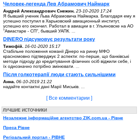
Человек-легенда Лев Абрамович Наймарк
Андрей Александрович Снежин.
23-10-2020 17:24
Я бывший ученик Льва Абрамовича Наймарка. Благодаря ему я
успешно поступил в Харьковский авиационный институт,
успешно его окончил. Работал в авиации в г. Ульяновске на АО
"Авиастаре - СП", бывший УАПК. ...
DINERO підсумовує результати року
Тимофій.
16-01-2020 15:17
Стабільне положення команії Дінеро на ринку МФО
красномовно підтверджує 2 аспекти: по-перше, що банківські
методи підходу до кредитування фізичних осіб віджили себе, і
їх однозначно потрібно змінювати. ...
Після голкотерапії люди стають сильнішими
Анна.
06-10-2019 21:22
надайте контактні дані Марії Миськів. ...
[ Все комментарии ]
ЛУЧШИЕ ИСТОЧНИКИ
Незалежне інформаційне агентство ZIK.com.ua - Рівне
Преса Рівне
Регiоальний портал - РIВНЕ