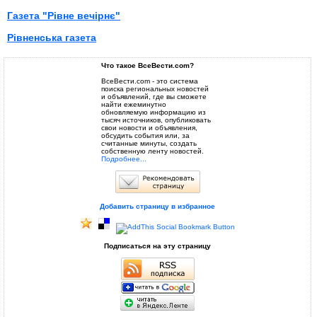
Газета "Рівне вечірнє"
Рівненська газета
Что такое ВсеВести.com?
ВсеВести.com - это система
поиска региональных новостей
и объявлений, где вы сможете
найти ежеминутно
обновляемую информацию из
тысяч источников, опубликовать
свои новости и объявления,
обсудить события или, за
считанные минуты, создать
собственную ленту новостей.
Подробнее...
Добавить страницу в избранное
Подписаться на эту страницу