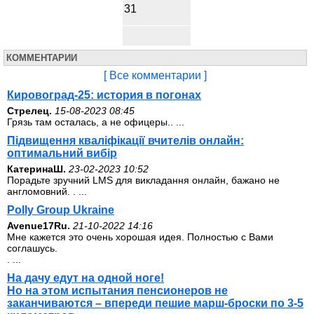
31
КОММЕНТАРИИ
[ Все комментарии ]
Кировоград-25: история в погонах
Стрелец.
15-08-2023 08:45
Грязь там осталась, а не офицеры.. ...
Підвищення кваліфікації вчителів онлайн:
оптимальний вибір
КатеринаШ.
23-02-2023 10:52
Порадьте зручний LMS для викладання онлайн, бажано не
англомовний. . ...
Polly Group Ukraine
Avenue17Ru.
21-10-2022 14:16
Мне кажется это очень хорошая идея. Полностью с Вами
соглашусь.
. ...
На дачу едут на одной ноге!
Но на этом испытания пенсионеров не
заканчиваются – впереди пешие марш-броски по 3-5