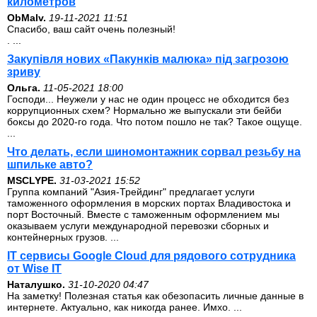
километров
ОbMalv.
19-11-2021 11:51
Спасибо, ваш сайт очень полезный!
. ...
Закупівля нових «Пакунків малюка» під загрозою
зриву
Ольга.
11-05-2021 18:00
Господи... Неужели у нас не один процесс не обходится без
коррупционных схем? Нормально же выпускали эти бейби
боксы до 2020-го года. Что потом пошло не так? Такое ощуще.
...
Что делать, если шиномонтажник сорвал резьбу на
шпильке авто?
MSCLYPE.
31-03-2021 15:52
Группа компаний "Азия-Трейдинг" предлагает услуги
таможенного оформления в морских портах Владивостока и
порт Восточный. Вместе с таможенным оформлением мы
оказываем услуги международной перевозки сборных и
контейнерных грузов. ...
IT сервисы Google Cloud для рядового сотрудника
от Wise IT
Наталушко.
31-10-2020 04:47
На заметку! Полезная статья как обезопасить личные данные в
интернете. Актуально, как никогда ранее. Имхо. ...