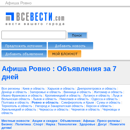
Афиша Ровно
Афиша Ровно : Объявления за 7
дней
Все регионы
|
Киев и область
|
Харьков и область
|
Днепропетровск и область
|
Донецк и область
|
Запорожье и область
|
Винница и область
|
Житомир и область
|
Ивано Франковск и область
|
Кропивницкий и область
|
Луганск и область
|
Луцк и
Волынская область
|
Львов и область
|
Николаев и область
|
Одесса и область
|
Полтава и область
|
Ровно и область
|
Симферополь и Крым
|
Сумы и область
|
Тернополь и область
|
Ужгород и Закарпатская область
|
Херсон и область
|
Хмельницкий и область
|
Черкассы и область
|
Чернигов и область
|
Черновцы и
область
Местные новости
|
Акции и скидки
|
Объявления
|
Афиша
|
Пресс-релизы
|
Бизнес
|
Политика
|
Спорт
|
Наука
|
Технологии
|
Здоровье
|
Досуг
|
Помогите
детям!