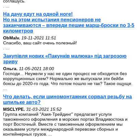
соглашусь.
. ...
На дачу едут на одной ноге!
Но на этом испытания пенсионеров не
заканчиваются – впереди пешие марш-броски по 3-5
километров
ОbMalv.
19-11-2021 11:51
Спасибо, ваш сайт очень полезный!
. ...
Закупівля нових «Пакунків малюка» під загрозою
зриву
Ольга.
11-05-2021 18:00
Господи... Неужели у нас не один процесс не обходится без
коррупционных схем? Нормально же выпускали эти бейби
боксы до 2020-го года. Что потом пошло не так? Такое ощуще.
...
Что делать, если шиномонтажник сорвал резьбу на
шпильке авто?
MSCLYPE.
31-03-2021 15:52
Группа компаний "Азия-Трейдинг" предлагает услуги
таможенного оформления в морских портах Владивостока и
порт Восточный. Вместе с таможенным оформлением мы
оказываем услуги международной перевозки сборных и
контейнерных грузов. ...