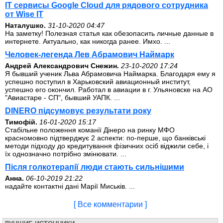
IT сервисы Google Cloud для рядового сотрудника
от Wise IT
Наталушко.
31-10-2020 04:47
На заметку! Полезная статья как обезопасить личные данные в
интернете. Актуально, как никогда ранее. Имхо. ...
Человек-легенда Лев Абрамович Наймарк
Андрей Александрович Снежин.
23-10-2020 17:24
Я бывший ученик Льва Абрамовича Наймарка. Благодаря ему я
успешно поступил в Харьковский авиационный институт,
успешно его окончил. Работал в авиации в г. Ульяновске на АО
"Авиастаре - СП", бывший УАПК. ...
DINERO підсумовує результати року
Тимофій.
16-01-2020 15:17
Стабільне положення команії Дінеро на ринку МФО
красномовно підтверджує 2 аспекти: по-перше, що банківські
методи підходу до кредитування фізичних осіб віджили себе, і
їх однозначно потрібно змінювати. ...
Після голкотерапії люди стають сильнішими
Анна.
06-10-2019 21:22
надайте контактні дані Марії Миськів. ...
[ Все комментарии ]