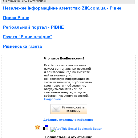
ЛУЧШИЕ ИСТОЧНИКИ
Незалежне інформаційне агентство ZIK.com.ua - Рівне
Преса Рівне
Регiоальний портал - РIВНЕ
Газета "Рівне вечірнє"
Рівненська газета
Что такое ВсеВести.com?
ВсеВести.com - это система
поиска региональных новостей
и объявлений, где вы сможете
найти ежеминутно
обновляемую информацию из
тысяч источников, опубликовать
свои новости и объявления,
обсудить события или, за
считанные минуты, создать
собственную ленту новостей.
Подробнее...
Добавить страницу в избранное
Подписаться на эту страницу