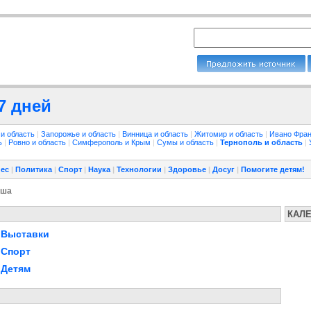
7 дней
 и область
|
Запорожье и область
|
Винница и область
|
Житомир и область
|
Ивано Фран
ть
|
Ровно и область
|
Симферополь и Крым
|
Сумы и область
|
Тернополь и область
|
ес
|
Политика
|
Спорт
|
Наука
|
Технологии
|
Здоровье
|
Досуг
|
Помогите детям!
иша
КАЛ
Выставки
Спорт
Детям