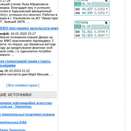
0 17:24
ывший ученик Льва Абрамовича
марка. Благодаря ему я успешно
тупил в Харьковский авиационный
титут, успешно его окончил. Работал в
ации в г. Ульяновске на АО "Авиастаре
П", бывший УАПК. ...
NERO підсумовує результати року
мофій.
16-01-2020 15:17
більне положення команії Дінеро на
ку МФО красномовно підтверджує 2
екти: по-перше, що банківські методи
ходу до кредитування фізичних осіб
жили себе, і їх однозначно потрібно
нювати. ...
сля голкотерапії люди стають
льнішими
а.
06-10-2019 21:22
айте контактні дані Марії Миськів. ...
[ Все комментарии ]
ШИЕ ИСТОЧНИКИ
алежне інформаційне агентство
.com.ua - Тернопіль
e тернопільські позитивні новини
рнопільська ОДА
Радіо Тернопіль