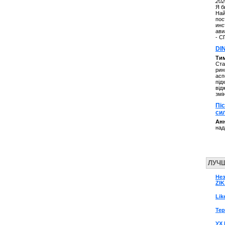
202
Я б
Най
пос
инс
ави
- С
DI
Ти
Ста
рин
асп
під
від
змі
Пі
си
Анн
над
ЛУЧ
Нез
ZIK
Lik
Те
УХ 