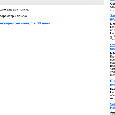
ОbM
Спа
щие вашему поиску.
. ...
За
параметры поиска
під
текущем регионе
,
За 30 дней
Оль
Гос
не 
Нор
до 
Так
Чт
со
MS
Гру
пре
офо
Вла
там
усл
и к
IT 
ряд
Нат
На 
обе
Акт
Че
На
Ан