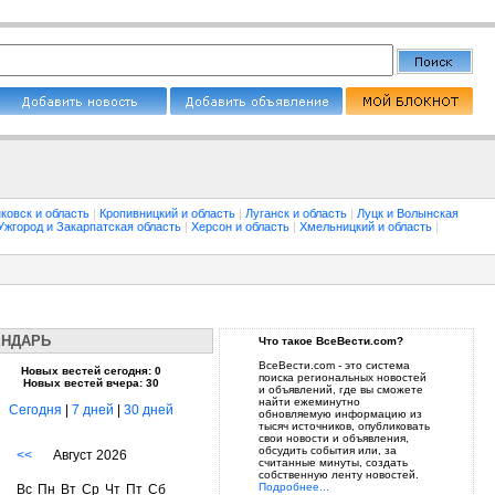
ковск и область
|
Кропивницкий и область
|
Луганск и область
|
Луцк и Волынская
Ужгород и Закарпатская область
|
Херсон и область
|
Хмельницкий и область
|
ЕНДАРЬ
Что такое ВсеВести.com?
ВсеВести.com - это система
Новых вестей сегодня: 0
поиска региональных новостей
Новых вестей вчера: 30
и объявлений, где вы сможете
найти ежеминутно
Сегодня
|
7 дней
|
30 дней
обновляемую информацию из
тысяч источников, опубликовать
свои новости и объявления,
обсудить события или, за
<<
Август 2026
считанные минуты, создать
собственную ленту новостей.
Подробнее...
Вс
Пн
Вт
Ср
Чт
Пт
Сб