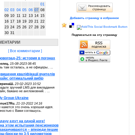
01
02
03
04
05
06
07
08
09
10
11
12
13
14
15
Добавить страницу в избранное
16
17
18
19
20
21
22
23
24
25
26
27
28
29
30
31
Подписаться на эту страницу
МЕНТАРИИ
[ Все комментарии ]
овоград-25: история в погонах
елец.
15-08-2023 08:45
зь там осталась, а не офицеры.. ...
вищення кваліфікації вчителів
лайн: оптимальний вибір
теринаШ.
23-02-2023 10:52
адьте зручний LMS для викладання
айн, бажано не англомовний. . ...
ly Group Ukraine
enue17Ru.
21-10-2022 14:16
 кажется это очень хорошая идея.
ностью с Вами соглашусь.
дачу едут на одной ноге!
 на этом испытания пенсионеров
 заканчиваются – впереди пешие
рш-броски по 3-5 километров