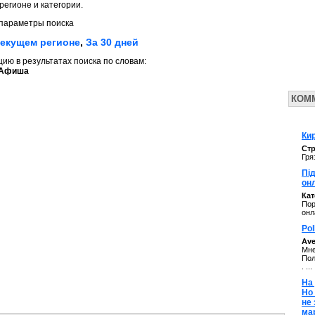
регионе и категории.
параметры поиска
текущем регионе
,
За 30 дней
ю в результатах поиска по словам:
 Афиша
КОМ
Кир
Стр
Гря
Під
он
Ка
Пор
онл
Pol
Av
Мне
Пол
. ...
На 
Но
не
ма