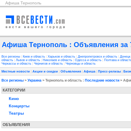
Афиша Тернополь
Афиша Тернополь : Объявления за 
Все регионы
|
Киев и область
|
Харьков и область
|
Днепропетровск и область
|
Донецк
область
|
Львов и область
|
Николаев и область
|
Одесса и область
|
Полтава и облас
Черкассы и область
|
Чернигов и область
|
Черновцы и область
Местные новости
|
Акции и скидки
|
Объявления
|
Афиша
|
Пресс-релизы
|
Бизн
Все регионы
>
Украина
> Тернополь и область :
Последние новости
> Аф
КАТЕГОРИИ
Кино
Концерты
Театры
ОБЪЯВЛЕНИЯ