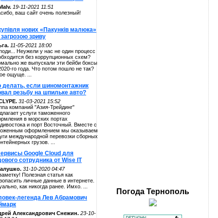
alv.
19-11-2021 11:51
сибо, ваш сайт очень полезный!
купівля нових «Пакунків малюка»
 загрозою зриву
га.
11-05-2021 18:00
поди... Неужели у нас не один процесс
обходится без коррупционных схем?
мально же выпускали эти бейби боксы
2020-го года. Что потом пошло не так?
ое ощуще. ...
о делать, если шиномонтажник
рвал резьбу на шпильке авто?
CLYPE.
31-03-2021 15:52
ппа компаний "Азия-Трейдинг"
длагает услуги таможенного
рмления в морских портах
дивостока и порт Восточный. Вместе с
оженным оформлением мы оказываем
уги международной перевозки сборных
онтейнерных грузов. ...
сервисы Google Cloud для
ового сотрудника от Wise IT
алушко.
31-10-2020 04:47
заметку! Полезная статья как
зопасить личные данные в интернете.
уально, как никогда ранее. Имхо. ...
Погода
Тернополь
ловек-легенда Лев Абрамович
ймарк
дрей Александрович Снежин.
23-10-